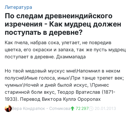
Литература
По следам древнеиндийского
изречения - Как мудрец должен
поступать в деревне?
Как пчела, набрав сока, улетает, не повредив
цветка, его окраски и запаха, так же пусть мудрец
поступает в деревне. Дхаммапада
Но твой медовый мускус мне\Напомнил в неком
полусне\Иные голоса, иных\При танце трепет век;
чумных\Ночей и дней былой искус, \Принес
старинной боли вкус, Теодор Вратислав (1871-
1933). Перевод Виктора Куллэ Opoponax
Вера Кондратюк - Сотникова
72 297
20.01.2013