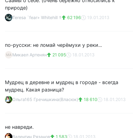
Саамы о себе. (очень бережно относились к
природе)
Teresa `fear» Whitehill †
62 196
19.01.2013
по-русски: не ломай черёмухи у реки...
Микаел Артенян
21 095
18.01.2013
МА
Мудрец в деревне и мудрец в городе - всегда
мудрец. Какая разница?
Ольга165 Гречишкина(Власюк)
18 610
18.01.2013
не навреди.
Валентин Рязанов
1 583
18.01.2013