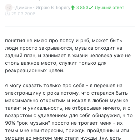
=Димон=- Играю В Тюрягу
3 853
Лучший ответ
=И
29.03.2008
понятия не имею про попсу и рнб, может быть
люди просто закрываются, музыка отходит на
задний план, и занимает в жизни человека уже не
столь важное место, служит только для
реакреационных целей.
я могу сказать только про себя - я перешел на
электронщину с рока потому, что старался быть
максимально открытым и искал в любой музыке
талант и уникальность, не отбрасывая ничего, и с
возарстом с удивлением для себя обнаружил, ч то
90% "рок музыки" просто не трогает меня - их
темы мне неинтересны, трижды пройденны и эти
эмоции во многом мне стали чужды .(ну, есть