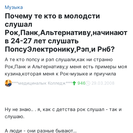
Музыка
Почему те кто в молодсти
слушал
Рок,Панк,Альтернативу,начинают
в 24-27 лет слушать
ПопсуЭлектронику,Рэп,и Рнб?
А те кто попсу и рэп слушали,как ни странно
Рок,Панк и Альтернативу,у меня есть примеры моя
кузина,которая меня к Рок-музыке и приучила
***медициналык Колледж***
946
29.03.2008
Ну не знаю.. . я, как с детства рок слушал - так и
слушаю.
А люди - они разные бывают...