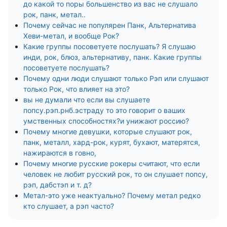
до какой то поры большенство из вас не слушало
рок, панк, метал..
Почему сейчас не популярен Панк, Альтернатива
Хеви-метал, и вообще Рок?
Какие группы посоветуете послушать? Я слушаю
инди, рок, блюз, альтернативу, панк. Какие группы
посоветуете послушать?
Почему одни люди слушают только Рэп или слушают
только Рок, что влияет на это?
вы не думали что если вы слушаете
попсу.рэп.рнб.эстраду то это говорит о ваших
умственных способностях?и унижают россию?
Почему многие девушки, которые слушают рок,
панк, металл, хард-рок, курят, бухают, матерятся,
нажираются в говно,
Почему многие русские рокеры считают, что если
человек не любит русский рок, то он слушает попсу,
рэп, дабстэп и т. д?
Метал-это уже неактуально? Почему метал редко
кто слушает, а рэп часто?