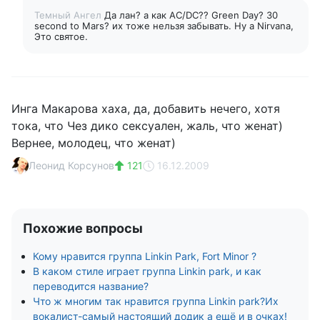
Темный Ангел
Да лан? а как AC/DC?? Green Day? 30
second to Mars? их тоже нельзя забывать. Ну а Nirvana,
Это святое.
Инга Макарова хаха, да, добавить нечего, хотя
тока, что Чез дико сексуален, жаль, что женат)
Вернее, молодец, что женат)
Леонид Корсунов
121
16.12.2009
Похожие вопросы
Кому нравится группа Linkin Park, Fort Minor ?
В каком стиле играет группа Linkin park, и как
переводится название?
Что ж многим так нравится группа Linkin park?Их
вокалист-самый настоящий додик а ещё и в очках!