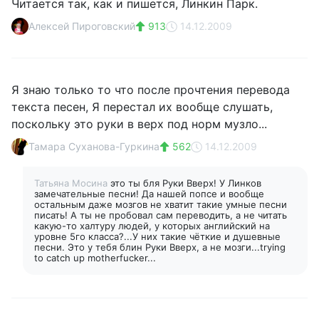
Читается так, как и пишется, Линкин Парк.
Алексей Пироговский
913
14.12.2009
Я знаю только то что после прочтения перевода
текста песен, Я перестал их вообще слушать,
поскольку это руки в верх под норм музло...
Тамара Суханова-Гуркина
562
14.12.2009
Татьяна Мосина
это ты бля Руки Вверх! У Линков
замечательные песни! Да нашей попсе и вообще
остальным даже мозгов не хватит такие умные песни
писать! А ты не пробовал сам переводить, а не читать
какую-то халтуру людей, у которых английский на
уровне 5го класса?...У них такие чёткие и душевные
песни. Это у тебя блин Руки Вверх, а не мозги...trying
to catch up motherfucker...