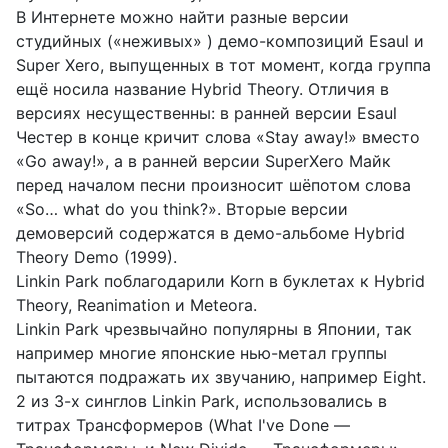
В Интернете можно найти разные версии
студийных («неживых» ) демо-композиций Esaul и
Super Xero, выпущенных в тот момент, когда группа
ещё носила название Hybrid Theory. Отличия в
версиях несущественны: в ранней версии Esaul
Честер в конце кричит слова «Stay away!» вместо
«Go away!», а в ранней версии SuperXero Майк
перед началом песни произносит шёпотом слова
«So… what do you think?». Вторые версии
демоверсий содержатся в демо-альбоме Hybrid
Theory Demo (1999).
Linkin Park поблагодарили Korn в буклетах к Hybrid
Theory, Reanimation и Meteora.
Linkin Park чрезвычайно популярны в Японии, так
например многие японские нью-метал группы
пытаются подражать их звучанию, например Eight.
2 из 3-х синглов Linkin Park, использовались в
титрах Трансформеров (What I've Done —