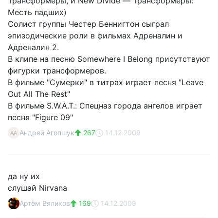
Трансформеры, и New Divide — Трансформеры:
Месть падших)
Солист группы Честер Беннигтон сыграл
эпизодические роли в фильмах Адреналин и
Адреналин 2.
В клипе на песню Somewhere I Belong присутствуют
фигурки трансформеров.
В фильме "Сумерки" в титрах играет песня "Leave
Out All The Rest"
В фильме S.W.A.T.: Спецназ города ангелов играет
песня "Figure 09"
Андрей Агопшук
267
14.12.2009
АА
да ну их
слушай Nirvana
Артём Вяликов
169
14.12.2009