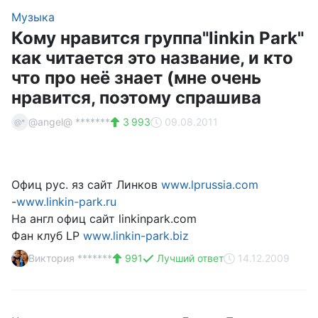
Музыка
Кому нравится группа"linkin Park"
как читается это название, и кто
что про неё знает (мне очень
нравится, поэтому спрашива
@angel@ *******
3 993
09.08.2011
@*
Офиц рус. яз сайт Линков
www.lprussia.com
-
www.linkin-park.ru
На англ офиц сайт linkinpark.com
Фан клуб LP
www.linkin-park.biz
Виктория *******
991
Лучший ответ
14.12.2009