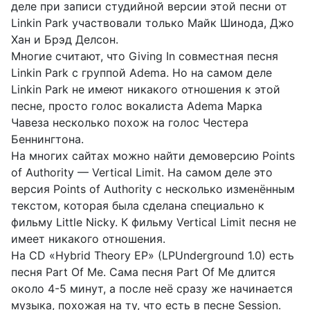
деле при записи студийной версии этой песни от
Linkin Park участвовали только Майк Шинода, Джо
Хан и Брэд Делсон.
Многие считают, что Giving In совместная песня
Linkin Park с группой Adema. Но на самом деле
Linkin Park не имеют никакого отношения к этой
песне, просто голос вокалиста Adema Марка
Чавеза несколько похож на голос Честера
Беннингтона.
На многих сайтах можно найти демоверсию Points
of Authority — Vertical Limit. На самом деле это
версия Points of Authority с несколько изменённым
текстом, которая была сделана специально к
фильму Little Nicky. К фильму Vertical Limit песня не
имеет никакого отношения.
На CD «Hybrid Theory EP» (LPUnderground 1.0) есть
песня Part Of Me. Сама песня Part Of Me длится
около 4-5 минут, а после неё сразу же начинается
музыка, похожая на ту, что есть в песне Session.