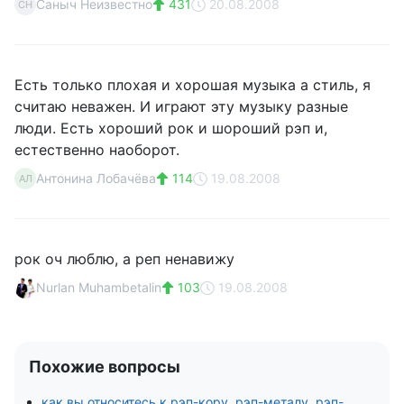
Саныч Неизвестно
431
20.08.2008
СН
Есть только плохая и хорошая музыка а стиль, я
считаю неважен. И играют эту музыку разные
люди. Есть хороший рок и шороший рэп и,
естественно наоборот.
Антонина Лобачёва
114
19.08.2008
АЛ
рок оч люблю, а реп ненавижу
Nurlan Muhambetalin
103
19.08.2008
Похожие вопросы
как вы относитесь к рэп-кору, рэп-металу, рэп-