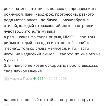
рок - по мне, это жизнь во всех её проявлениях:
рок-н-рол, панк, хард-рок, прогрессив, разного
рода метал вплоть до блэка.. . разнообразие
стилей, каждый отражающий идею, настроение,
чувство.. . это есть музыка
а рэп.. . какая-то тупая рифма, ИМХО.. . при том
рифма каждый раз одна и та же от "песни" к
"песне"... только слова меняются, и то, часто
несущие недалёкий смысл.. . так что по мне это не
музыка.. .
З. Ы. никого не хотел оскорбить, просто высказал
своё личное мнение
Марина Перун
556
20.08.2008
МП
да реп это полный отстой. а вот рок это круто