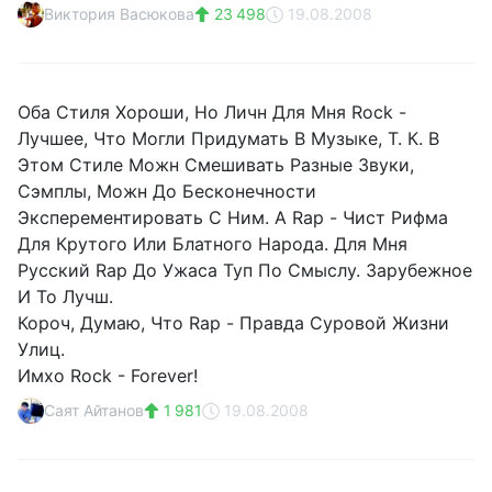
Виктория Васюкова
23 498
19.08.2008
Оба Стиля Хороши, Но Личн Для Мня Rock -
Лучшее, Что Могли Придумать В Музыке, Т. К. В
Этом Стиле Можн Смешивать Разные Звуки,
Сэмплы, Можн До Бесконечности
Эксперементировать С Ним. А Rap - Чист Рифма
Для Крутого Или Блатного Народа. Для Мня
Русский Rap До Ужаса Туп По Смыслу. Зарубежное
И То Лучш.
Короч, Думаю, Что Rap - Правда Суровой Жизни
Улиц.
Имхо Rock - Forever!
Саят Айтанов
1 981
19.08.2008