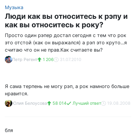
Музыка
Люди как вы относитесь к рэпу и
как вы относитесь к року?
Просто один рэпер достал сегодня с тем что рок
это отстой (как он выражался) а рэп это круто...я
считаю что он не прав.Как считаете вы?
Петр Регент
1 206
31.07.2010
Я сама терпень не могу рэп, а рок намного больше
нравится.
Юлия Белоусова
58 014
Лучший ответ
19.08.2008
бля