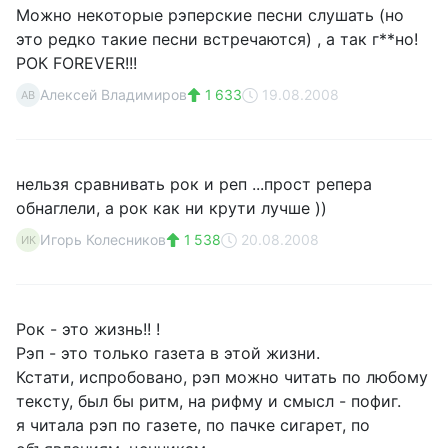
Можно некоторые рэперские песни слушать (но
это редко такие песни встречаются) , а так г**но!
РОК FOREVER!!!
Алексей Владимиров
1 633
19.08.2008
АВ
нельзя сравнивать рок и реп ...прост репера
обнаглели, а рок как ни крути лучше ))
Игорь Колесников
1 538
20.08.2008
ИК
Рок - это жизнь!! !
Рэп - это только газета в этой жизни.
Кстати, испробовано, рэп можно читать по любому
тексту, был бы ритм, на рифму и смысл - пофиг.
я читала рэп по газете, по пачке сигарет, по