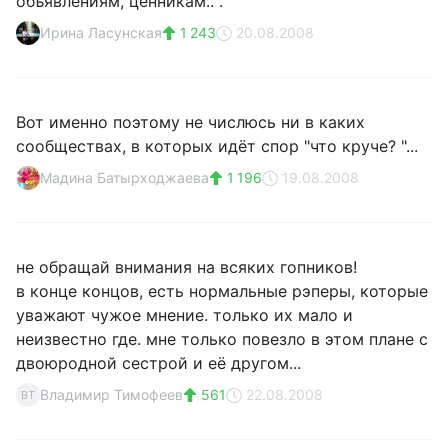
объявлениям, ценникам.. .
Ирина Ласунская
1 243
20.08.2008
Вот именно поэтому не числюсь ни в каких
сообществах, в которых идёт спор "что круче? "...
Мадина Батырходжаева
1 196
19.08.2008
не обращай внимания на всяких гопников!
в конце концов, есть нормальные рэперы, которые
уважают чужое мнение. только их мало и
неизвестно где. мне только повезло в этом плане с
двоюродной сестрой и её другом...
Владимир Тимофеев
561
22.08.2008
ВТ