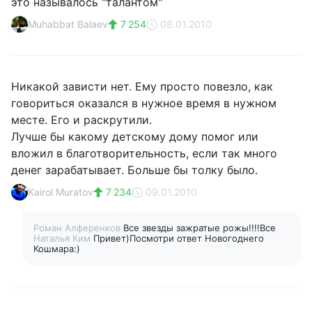
это называлось "талантом"
Muhabbat Balaev
7 254
08.01.2010
Никакой зависти нет. Ему просто повезло, как
говориться оказался в нужное время в нужном
месте. Его и раскрутили.
Лучше бы какому детскому дому помог или
вложил в благотворительность, если так много
денег зарабатывает. Больше бы толку было.
Kairol Muratov
7 234
09.01.2010
Роман Алференков
Все звезды зажратые рожы!!!!Все
Наталья Ким
Привет)Посмотри ответ Новогоднего
Кошмара:)