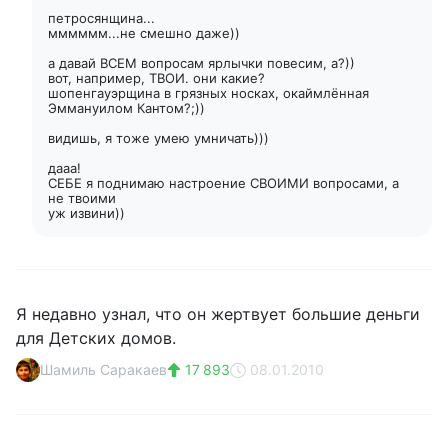
петросянщина...
мммммм...не смешно даже))
а давай ВСЕМ вопросам ярлычки повесим, а?))
вот, например, ТВОИ. они какие?
шопенгауэрщина в грязных носках, окаймлённая
Эммануилом Кантом?;))
видишь, я тоже умею умничать)))
дааа!
СЕБЕ я поднимаю настроение СВОИМИ вопросами, а
не твоими
уж извини))
Я недавно узнал, что он жертвует большие деньги
для Детских домов.
Шамиль Саракаев
17 893
08.01.2010