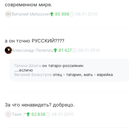
современном мире.
Виталий Митрохин
95 996
08.01.2010
ВМ
а он точно РУССКИЙ????
Александр Пелепец
81 427
08.01.2010
Галина Шпита
он татаро-россиянин
....есличо
Виталий Безнутров
отец - татарин, мать - еврейка
За что ненавидеть? добрецо.
Таня ;*
62 836
08.01.2010
Т;