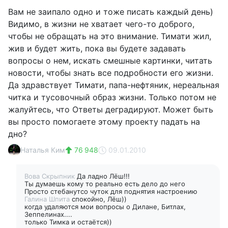
Вам не заипало одно и тоже писать каждый день)
Видимо, в жизни не хватает чего-то доброго,
чтобы не обращать на это внимание. Тимати жил,
жив и будет жить, пока вы будете задавать
вопросы о нем, искать смешные картинки, читать
новости, чтобы знать все подробности его жизни.
Да здравствует Тимати, папа-нефтяник, нереальная
читка и тусовочный образ жизни. Только потом не
жалуйтесь, что Ответы деградируют. Может быть
вы просто помогаете этому проекту падать на
дно?
Наталья Ким
76 948
09.01.2010
Вова Скрыпник
Да ладно Лёш!!!
Ты думаешь кому то реально есть дело до него
Просто стебанутсо чуток для поднятия настроению
Галина Шпита
спокойно, Лёш))
когда удаляются мои вопросы о Дилане, Битлах,
Зеппелинах....
только Тимка и остаётся))