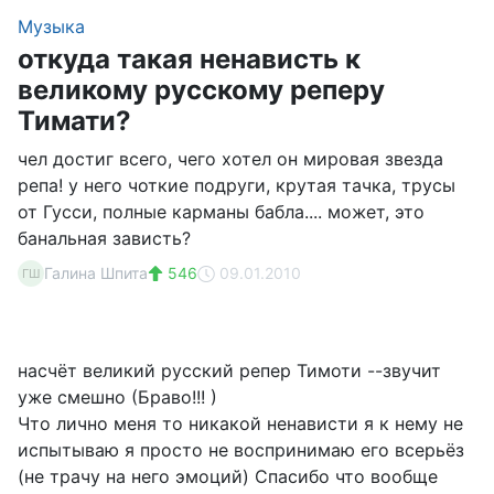
Музыка
откуда такая ненависть к
великому русскому реперу
Тимати?
чел достиг всего, чего хотел он мировая звезда
репа! у него чоткие подруги, крутая тачка, трусы
от Гусси, полные карманы бабла.... может, это
банальная зависть?
Галина Шпита
546
09.01.2010
ГШ
насчёт великий русский репер Тимоти --звучит
уже смешно (Браво!!! )
Что лично меня то никакой ненависти я к нему не
испытываю я просто не воспринимаю его всерьёз
(не трачу на него эмоций) Спасибо что вообще