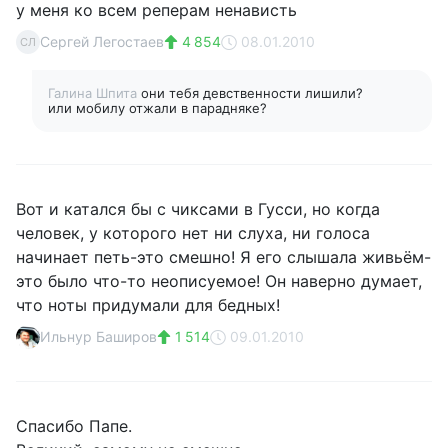
у меня ко всем реперам ненависть
Сергей Легостаев
4 854
08.01.2010
СЛ
Галина Шпита
они тебя девственности лишили?
или мобилу отжали в парадняке?
Вот и катался бы с чиксами в Гусси, но когда
человек, у которого нет ни слуха, ни голоса
начинает петь-это смешно! Я его слышала живьём-
это было что-то неописуемое! Он наверно думает,
что ноты придумали для бедных!
Ильнур Баширов
1 514
09.01.2010
Спасибо Папе.