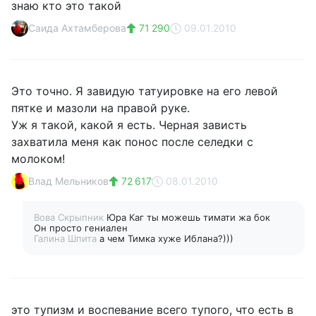
знаю кто это такой
Саида Ахтамберова
71 290
09.01.2010
Это точно. Я завидую татуировке на его левой
пятке и мазоли на правой руке.
Уж я такой, какой я есть. Черная зависть
захватила меня как понос после селедки с
молоком!
Влад Мельников
72 617
08.01.2010
Вова Скрыпник
Юра Каг ты можешь тимати жа бок
Он просто гениален
Галина Шпита
а чем Тимка хуже Иблана?)))
это тупизм и воспевание всего тупого, что есть в