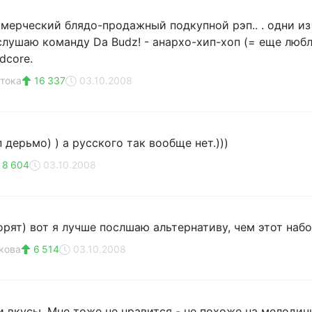
мерческий блядо-продажный подкупной рэп.. . одни из
слушаю команду Da Budz! - анархо-хип-хоп (= еще любл
dcore.
тока
16 337
03.10.2008
 дерьмо) ) а русского так вообще нет.)))
8 604
03.10.2008
орят) вот я лучше послшаю альтернативу, чем этот наб
кова
6 514
03.10.2008
и вкусы. Мне тоже не нравится - не похоже на мелодич