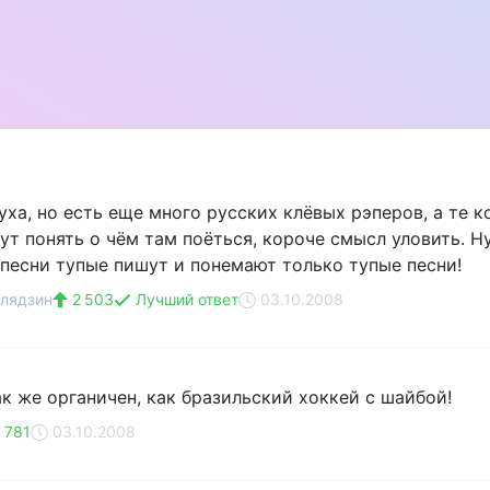
уха, но есть еще много русских клёвых рэперов, а те 
ут понять о чём там поёться, короче смысл уловить. Ну
 песни тупые пишут и понемают только тупые песни!
лядзин
2 503
Лучший ответ
03.10.2008
ак же органичен, как бразильский хоккей с шайбой!
 781
03.10.2008