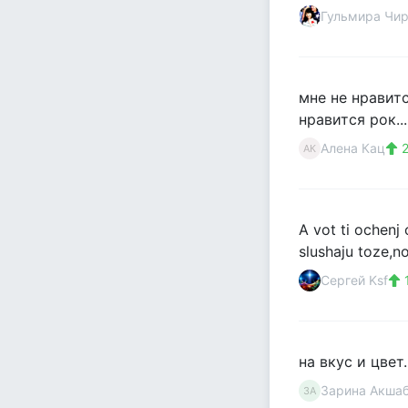
Гульмира Чи
мне не нравитс
нравится рок...
Алена Кац
2
АК
A vot ti ochenj 
slushaju toze,
Сергей Ksf
на вкус и цвет..
Зарина Акша
ЗА