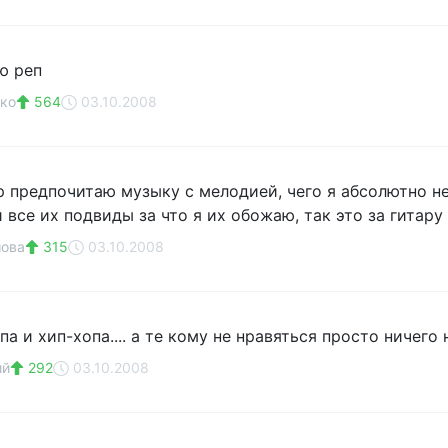
ю реп
ко
564
03.10.2008
р предпочитаю музыку с мелодией, чего я абсолютно не
 все их подвиды за что я их обожаю, так это за гитару
шова
315
03.10.2008
па и хип-хопа.... а те кому не нравяться просто ничего 
ий
292
03.10.2008