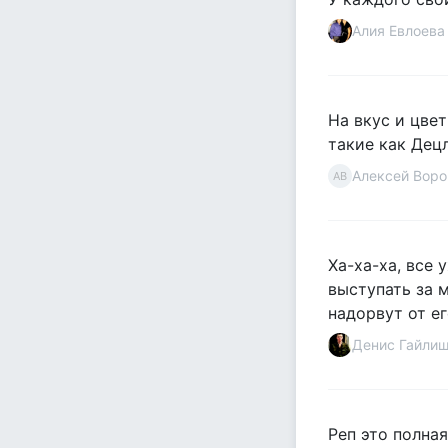
Алия Евлоева
На вкус и цвет
такие как Децл
Алексей Воро
АВ
Ха-ха-ха, все 
выступать за м
надорвут от его
Денис Гайли
Реп это полная