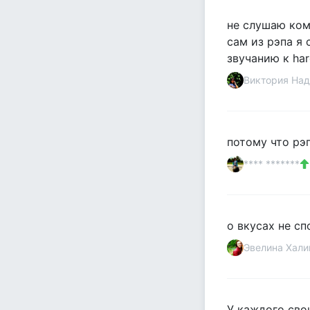
не слушаю ком
сам из рэпа я 
звучанию к har
Виктория Над
потому что рэп
**** *******
о вкусах не сп
Эвелина Хали
У каждого сво