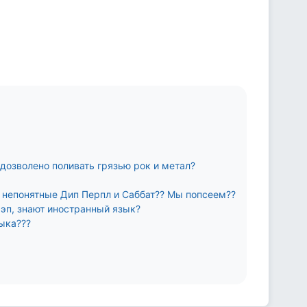
 дозволено поливать грязью рок и метал?
м непонятные Дип Перпл и Саббат?? Мы попсеем??
эп, знают иностранный язык?
ыка???