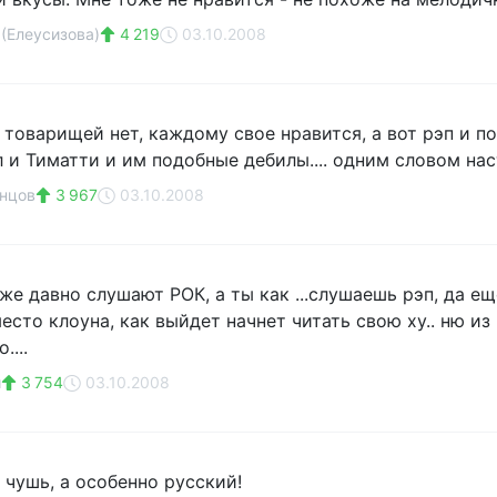
 (Елеусизова)
4 219
03.10.2008
 товарищей нет, каждому свое нравится, а вот рэп и п
 и Тиматти и им подобные дебилы.... одним словом нас
нцов
3 967
03.10.2008
уже давно слушают РОК, а ты как ...слушаешь рэп, да е
есто клоуна, как выйдет начнет читать свою ху.. ню из 
....
ш
3 754
03.10.2008
 чушь, а особенно русский!