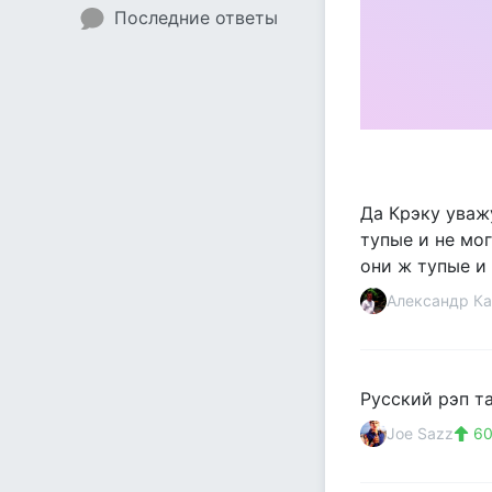
Последние ответы
Да Крэку уваж
тупые и не мог
они ж тупые и
Александр Ка
Русский рэп т
Joe Sazz
60