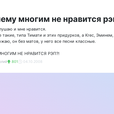
чему многим не нравится рэ
слушаю и мне нравится.
 такие, типа Тимати и этих придурков, а Krec, Эминем,
ожаю, он без матов, у него все песни классные.
МНОГИМ НЕ НРАВИТСЯ РЭП?!
олий
801
04.10.2008