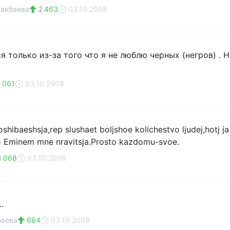
ракбаева
2 463
03.10.2008
я только из-за того что я не люблю черных (негров) . 
 061
03.10.2008
oshibaeshsja,rep slushaet boljshoe kolichestvo ljudej,hotj ja
no Eminem mne nravitsja.Prosto kazdomu-svoe.
1 068
03.10.2008
.
баева
664
03.10.2008