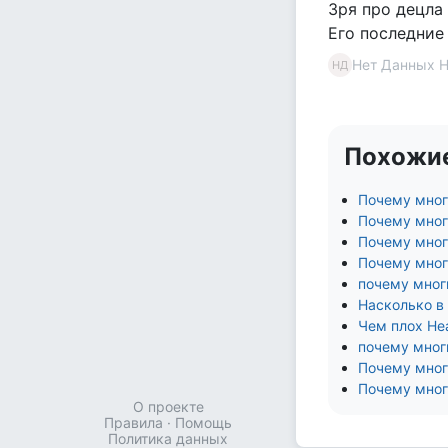
Зря про децла
Его последние
Нет Данных 
НД
Похожи
Почему мног
Почему мног
Почему многи
Почему многи
почему мног
Насколько в
Чем плох He
почему мног
Почему мног
Почему мног
О проекте
Правила
·
Помощь
Политика данных