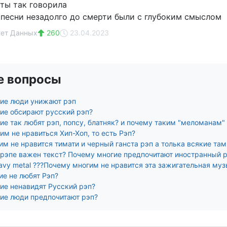
 ты так говорила
 песни незадолго до смерти были с глубоким смыслом
Нет Данных
260
23.04.2023
е вопросы
ие люди унижают рэп
ие обсирают русский рэп?
е так любят рэп, попсу, блатняк? и почему таким "меломанам"
м не нравиться Хип-Хоп, то есть Рэп?
им не нравится тимати и черный ганста рэп а толька всякие та
 рэпе важен текст? Почему многие предпочитают иностранный р
avy metal ???Почему многим не нравится эта зажигательная муз
ие не любят Рэп?
ие ненавидят Русский рэп?
ие люди предпочитают рэп?