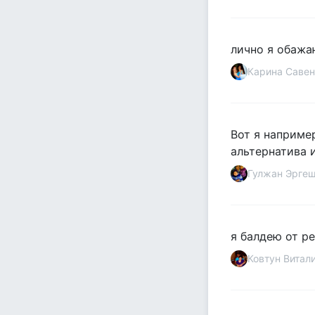
лично я обажа
Карина Савен
Вот я наприме
альтернатива и
Гулжан Эрге
я балдею от ре
Ковтун Витал