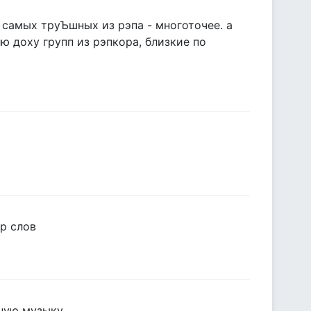
 самых труЪшных из рэпа - многоточее. а
ю доху групп из рэпкора, близкие по
ор слов
ную музыку.