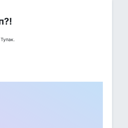
п?!
 Тупак.