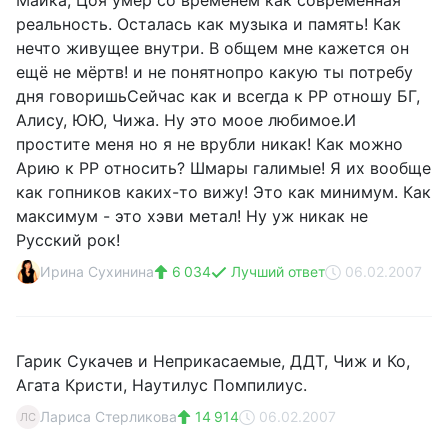
Майка, Цоя умер со временем как современная
реальность. Осталась как музыка и память! Как
нечто живущее внутри. В общем мне кажется он
ещё не мёртв! и не понятнопро какую ты потребу
дня говоришьСейчас как и всегда к РР отношу БГ,
Алису, ЮЮ, Чижа. Ну это моое любимое.И
простите меня но я не врубли никак! Как можно
Арию к РР относить? Шмары галимые! Я их вообще
как гопников каких-то вижу! Это как минимум. Как
максимум - это хэви метал! Ну уж никак не
Русский рок!
Ирина Сухинина
6 034
Лучший ответ
06.02.2007
Гарик Сукачев и Неприкасаемые, ДДТ, Чиж и Ко,
Агата Кристи, Наутилус Помпилиус.
Лариса Стерликова
14 914
06.02.2007
ЛС