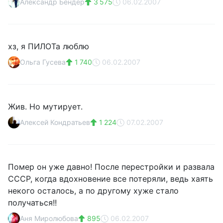
Александр Бендер
3 575
06.02.2007
хз, я ПИЛОТа люблю
Ольга Гусева
1 740
06.02.2007
Жив. Но мутирует.
Алексей Кондратьев
1 224
07.02.2007
Помер он уже давно! После перестройки и развала
СССР, когда вдохновение все потеряли, ведь хаять
некого осталось, а по другому хуже стало
получаться!!
Аня Миролюбова
895
06.02.2007