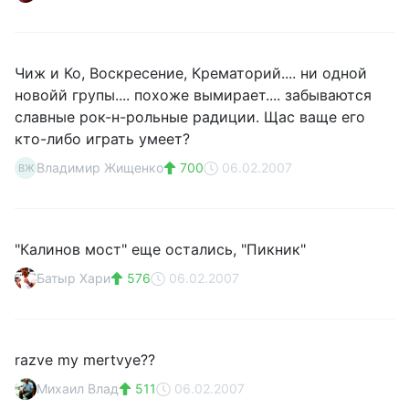
Чиж и Ко, Воскресение, Крематорий.... ни одной
новойй групы.... похоже вымирает.... забываются
славные рок-н-рольные радиции. Щас ваще его
кто-либо играть умеет?
Владимир Жищенко
700
06.02.2007
ВЖ
"Калинов мост" еще остались, "Пикник"
Батыр Хари
576
06.02.2007
razve my mertvye??
Михаил Влад
511
06.02.2007