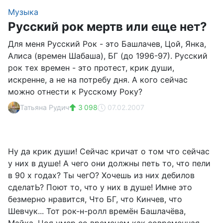
Музыка
Русский рок мертв или еще нет?
Для меня Русский Рок - это Башлачев, Цой, Янка,
Алиса (времен Шабаша), БГ (до 1996-97). Русский
рок тех времен - это протест, крик души,
искренне, а не на потребу дня. А кого сейчас
можно отнести к Русскому Року?
Татьяна Рудич
3 098
07.02.2007
Ну да крик души! Сейчас кричат о том что сейчас
у них в душе! А чего они должны петь то, что пели
в 90 х годах? Ты чегО? Хочешь из них дебилов
сделатЬ? Поют то, что у них в душе! Имне это
безмерно нравится, Что БГ, что Кинчев, что
Шевчук... Тот рок-н-ролл времён Башлачёва,