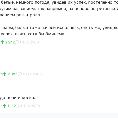
 белые, немного погодя, увидев их успех, постепенно 
ругим названием. так например, на основе негритянск
ванием рок-н-ролл.. .
 знаем, белые тоже начали исполнять, опять же, увиде
успех. взять хотя бы Эминема
в
2 242
01.12.2008
ко
2 085
01.12.2008
адо цепи и кольца
на
1 112
01.12.2008