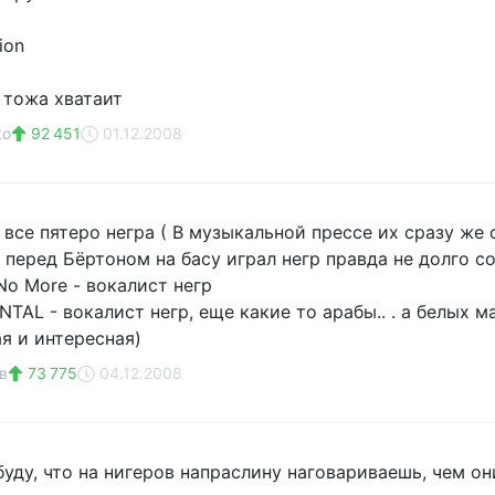
ion
 тожа хватаит
ко
92 451
01.12.2008
r - все пятеро негра ( В музыкальной прессе их сразу ж
 перед Бёртоном на басу играл негр правда не долго с
 No More - вокалист негр
TAL - вокалист негр, еще какие то арабы.. . а белых м
я и интересная)
в
73 775
04.12.2008
уду, что на нигеров напраслину наговариваешь, чем они