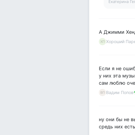
Екатерина Г
А Джимми Хенд
Хороший Пар
ХП
Если я не оши
у них эта муз
сам люблю оче
Вадим Попов
ВП
ну они бы не в
средь них ест