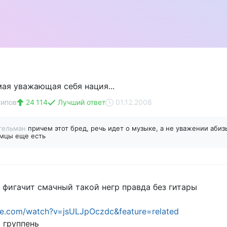
мая уважающая себя нация...
типов
24 114
Лучший ответ
01.12.2008
егельман
причем этот бред, речь идет о музыке, а не уважении абиз
емцы еще есть
 фигачит смачный такой негр правда без гитары
ube.com/watch?v=jsULJpOczdc&feature=related
 группень