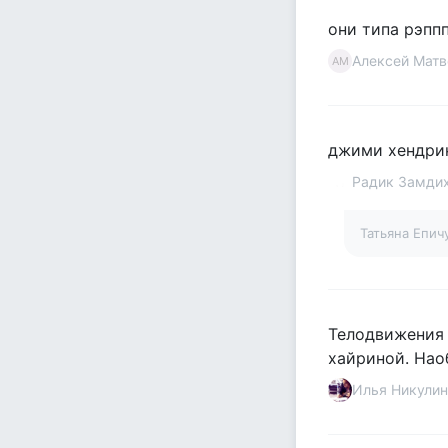
они типа рэпп
Алексей Матв
АМ
джими хендри
Радик Замди
Татьяна Епи
Телодвижения 
хайриной. Нао
Илья Никулин