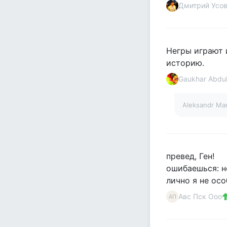
Дмитрий Усо
Негры играют 
историю.
Gaukhar Abdu
Aleksandr Ma
превед, Ген!
ошибаешься: не
лично я не осо
Авс Пск Ооо
АП