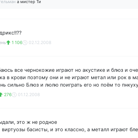
егельман
а мистер Ти
рикс!!??
ень
1 106
02.12.2008
баюсь все чернокожие играют но акустике и блюз и оче
ыка в крови поэтому они и не играют метал или рок в 
нь сильно Блюз и люлю поиграть его но поём то пнкуху
276
01.12.2008
ыдали, это ж не родное
ь виртуозы басисты, и это классно, а металл играют б