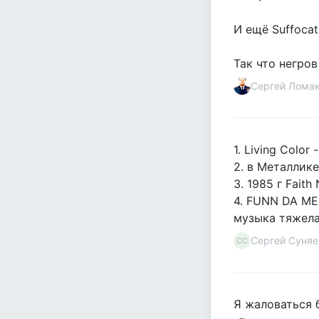
И ещё Suffocat
Так что негров
Сергей Лома
1. Living Colo
2. в Металлике
3. 1985 г Faith
4. FUNN DA MEN
музыка тяжела
Сергей Суняе
СС
Я жаловаться б