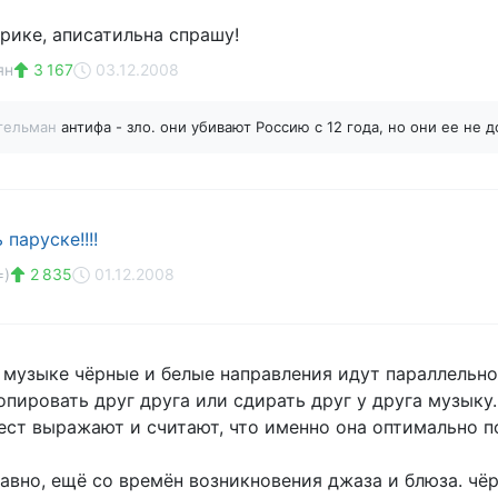
фрике, аписатильна спрашу!
ян
3 167
03.12.2008
егельман
антифа - зло. они убивают Россию с 12 года, но они ее не
 паруске!!!!
=)
2 835
01.12.2008
 музыке чёрные и белые направления идут параллельно 
опировать друг друга или сдирать друг у друга музыку
ест выражают и считают, что именно она оптимально п
давно, ещё со времён возникновения джаза и блюза. ч