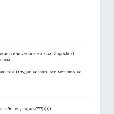
е окрестили «черными «Led Zeppelin»)
овсем
ало там (трудно назвать это металом но
 тебе не угодили???))))))