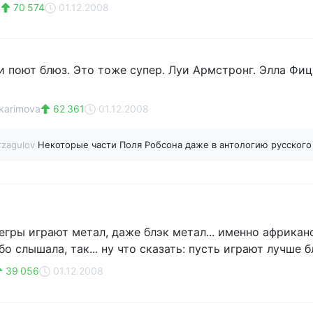
в
70 574
01.12.2008
и поют блюз. Это тоже супер. Луи Армстронг. Элла Фи
karimova
62 361
01.12.2008
rzagulov
Некоторые части Поля Робсона даже в антологию русского
гры играют метал, даже блэк метал... именно африканск
бо слышала, так... ну что сказать: пусть играют лучше 
39 056
01.12.2008