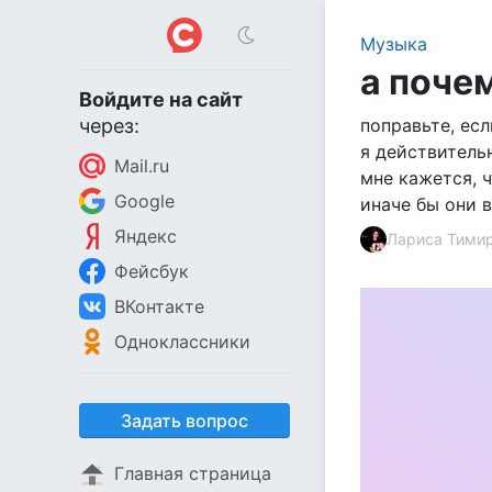
Музыка
а поче
Войдите на сайт
через:
поправьте, ес
я действитель
Mail.ru
мне кажется, ч
Google
иначе бы они вы
Яндекс
Лариса Тими
Фейсбук
ВКонтакте
Одноклассники
Задать вопрос
Главная страница