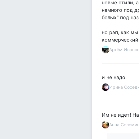
новые стили, а
немного под д
белых" под наз
но рэп, как мы
коммерческий 
Артём Ивано
и не надо!
Ирина Сосед
Им не идет! Н
Анна Соломи