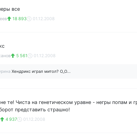
перы все
еев
18 893
01.12.2008
кс
ханов
5 561
01.12.2008
чурина
Хендрикс играл митол? О_О...
не те! Чиста на генетическом уравне - негры попам и 
борот представить страшно!
4 937
01.12.2008