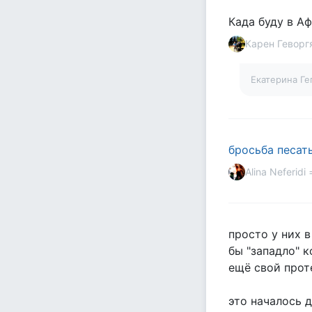
Када буду в А
Карен Геворг
Екатерина Г
бросьба песать
Alina Neferidi 
просто у них в
бы "западло" к
ещё свой прот
это началось 