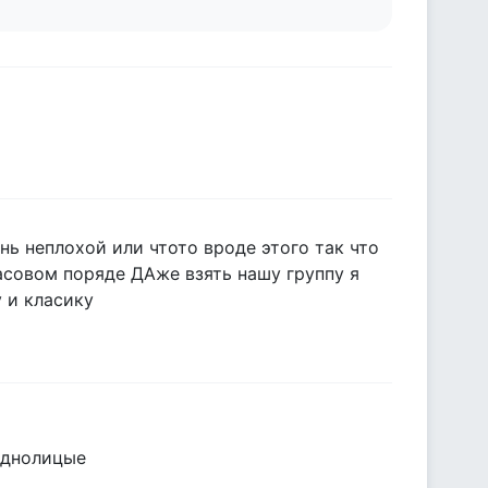
нь неплохой или чтото вроде этого так что
масовом поряде ДАже взять нашу группу я
 и класику
леднолицые