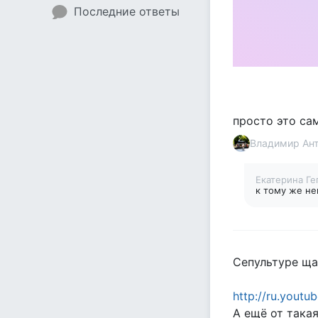
Последние ответы
просто это са
Владимир Ан
Екатерина Г
к тому же н
Сепультуре ща
http://ru.yout
А ещё от такая