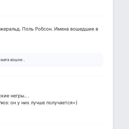
цжеральд. Поль Робсон. Имена вошедшие в
 мата вошли .
ие негры.. .
блюз: он у них лучше получается=)