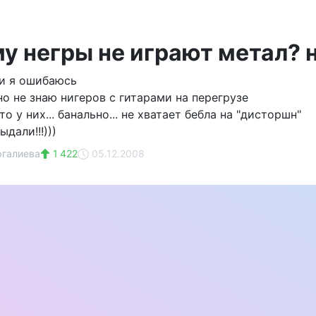
му негры не играют метал? 
ли я ошибаюсь
но не знаю нигеров с гитарами на перегрузе
то у них... банально... не хватает бебла на "дисторшн"
дали!!!)))
ргалиева
1 422
05.12.2008