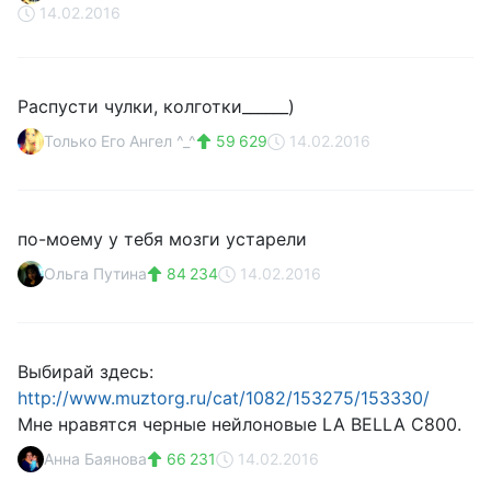
14.02.2016
Распусти чулки, колготки______)
Только Его Ангел ^_^
59 629
14.02.2016
по-моему у тебя мозги устарели
Ольга Путина
84 234
14.02.2016
Выбирай здесь:
http://www.muztorg.ru/cat/1082/153275/153330/
Мне нравятся черные нейлоновые LA BELLA C800.
Анна Баянова
66 231
14.02.2016