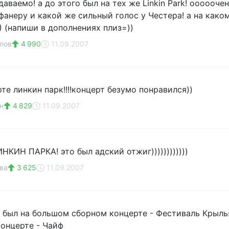
аваемо! а до этого был на тех же Linkin Park! оооооче
 фанеру и какой же сильный голос у Честера! а на как
) (напиши в дополнениях плиз=))
лов
4 990
11.09.2007
те линкин парк!!!!концерт безумо понравился))
н
4 829
11.09.2007
НКИН ПАРКА! это был адский отжиг))))))))))))
ва
3 625
11.09.2007
 был на большом сборном концерте - Фестиваль Крыль
концерте - Чайф