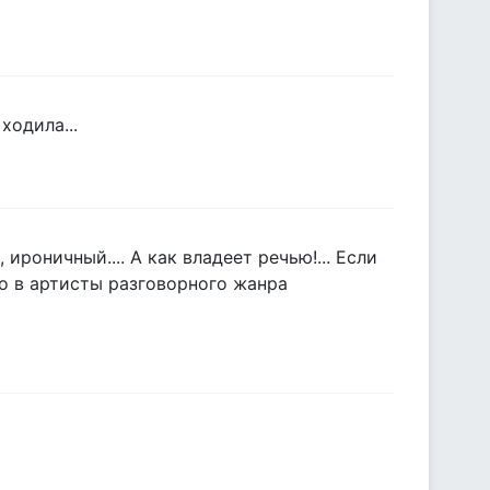
ходила...
роничный.... А как владеет речью!... Если
о в артисты разговорного жанра