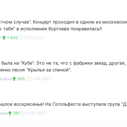
стном случае". Концерт проходил в одном из московски
о тебя" в исполнении Кортнева понравилась!!
*
1 405
11.09.2007
была на "Кубе". Это не та, что с фабрики звезд, другая, 
енно песня "Крылья за спиной".
kulova
905
11.09.2007
ошлое воскресенье! На Гогольфесте выступала група "ДА
нова
281
11.09.2007