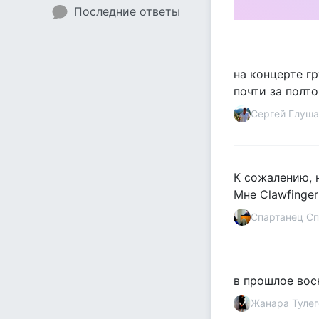
Последние ответы
на концерте гр
почти за полтор
Сергей Глуша
К сожалению, 
Мне Clawfinger
Спартанец Сп
в прошлое вос
Жанара Тулег