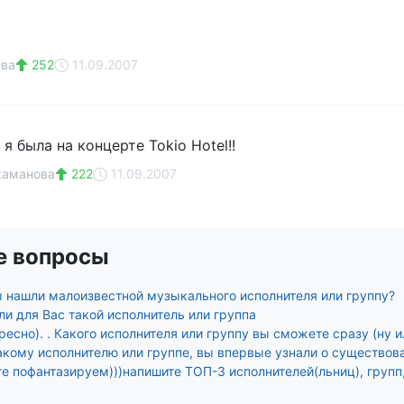
ева
252
11.09.2007
я была на концерте Tokio Hotel!!
каманова
222
11.09.2007
е вопросы
ы нашли малоизвестной музыкального исполнителя или группу?
и для Вас такой исполнитель или группа
ресно). . Какого исполнителя или группу вы сможете сразу (ну и
акому исполнителю или группе, вы впервые узнали о существов
те пофантазируем)))напишите ТОП-3 исполнителей(льниц), групп