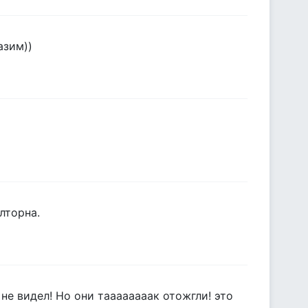
азим))
лторна.
не видел! Но они таааааааак отожгли! это