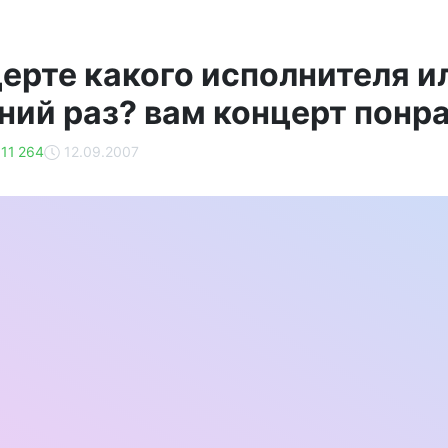
церте какого исполнителя и
ний раз? вам концерт понр
11 264
12.09.2007