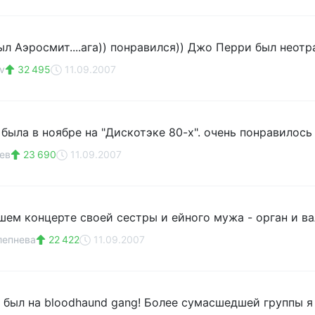
л Аэросмит....ага)) понравился)) Джо Перри был неотр
v
32 495
11.09.2007
была в ноябре на "Дискотэке 80-х". очень понравилось
ев
23 690
11.09.2007
шем концерте своей сестры и ейного мужа - орган и ва
лепнева
22 422
11.09.2007
 был на bloodhaund gang! Более сумасшедшей группы я 