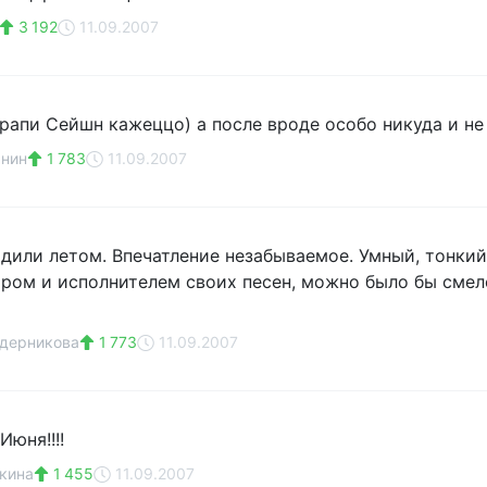
3 192
11.09.2007
рапи Сейшн кажеццо) а после вроде особо никуда и не 
янин
1 783
11.09.2007
или летом. Впечатление незабываемое. Умный, тонкий, и
ором и исполнителем своих песен, можно было бы смел
едерникова
1 773
11.09.2007
Июня!!!!
кина
1 455
11.09.2007