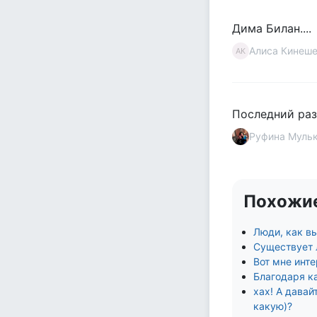
Дима Билан....
Алиса Кинеш
АК
Последний раз 
Руфина Муль
Похожи
Люди, как в
Существует л
Вот мне инте
Благодаря к
хах! А давай
какую)?