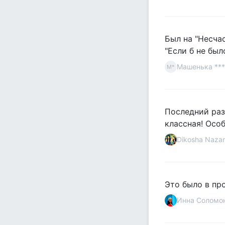
Был на "Несча
"Если б не был
Машенька ***
М*
Последний раз 
классная! Особ
Dikosha Nazar
Это было в пр
Инна Соломо