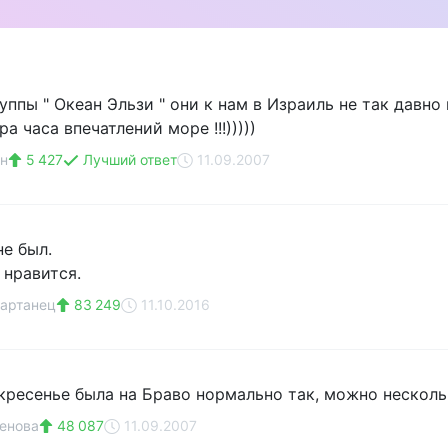
уппы " Океан Эльзи " они к нам в Израиль не так давно 
а часа впечатлений море !!!)))))
н
5 427
Лучший ответ
11.09.2007
не был.
 нравится.
артанец
83 249
11.10.2016
кресенье была на Браво нормально так, можно несколь
енова
48 087
11.09.2007