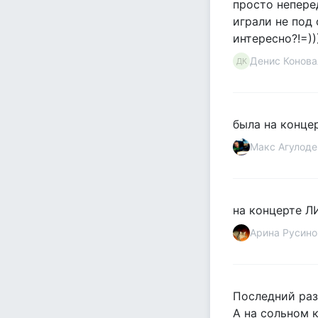
просто неперед
играли не под
интересно?!=))
Денис Конова
ДК
была на концер
Макс Агулоде
на концерте ЛИ
Арина Русино
Последний раз
А на сольном 