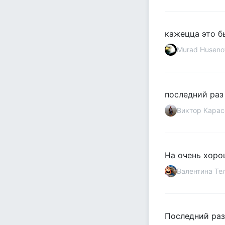
кажецца это бы
Murad Huseno
последний раз 
Виктор Карас
На очень хоро
Валентина Те
Последний раз