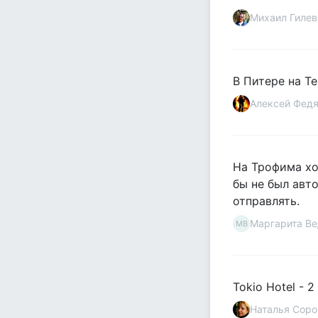
Михаил Гилев
В Питере на Те
Алексей Фед
На Трофима ход
бы не был авт
отправлять.
Маргарита В
МВ
Tokio Hotel - 2 
Наталья Соро