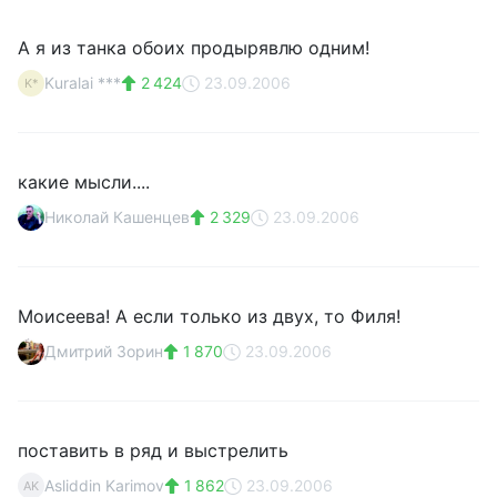
А я из танка обоих продырявлю одним!
Kuralai ***
2 424
23.09.2006
K*
какие мысли....
Николай Кашенцев
2 329
23.09.2006
Моисеева! А если только из двух, то Филя!
Дмитрий Зорин
1 870
23.09.2006
поставить в ряд и выстрелить
Asliddin Karimov
1 862
23.09.2006
AK