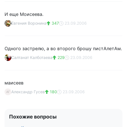
И еще Моисеева.
Евгения Воронина
347
23.09.2006
Одного застрелю, а во второго брошу пистАлетАм.
Салтанат Калботаева
229
23.09.2006
маисеев
Александр Гусев
180
23.09.2006
АГ
Похожие вопросы