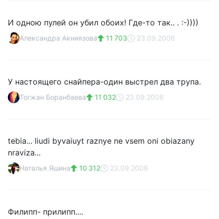
И одною пулей он убил обоих! Где-то так.. . :-))))
Александра Акниязова
11 703
23.09.2006
У настоящего снайпера-один выстрел два трупа.
Тогжан Боранбаева
11 032
23.09.2006
tebia... liudi byvaiuyt raznye ne vsem oni obiazany
nraviza...
Наталья Яшина
10 312
23.09.2006
Филипп- прилипп....