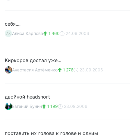
себя....
Алиса Карпова
1 460
24.09.2006
АК
Киркоров достал уже...
Анастасия Артёменко
1 276
23.09.2006
двойной headshort
Евгений Бунин
1 199
23.09.2006
поставить их голова к голове и одним