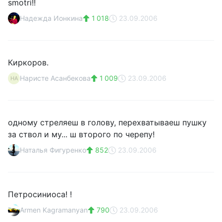
smotri!!
Надежда Ионкина
1 018
23.09.2006
Киркоров.
Наристе Асанбекова
1 009
23.09.2006
НА
одному стреляеш в голову, перехватываеш пушку
за ствол и му... ш второго по черепу!
Наталья Фигуренко
852
23.09.2006
Петросиниоса! !
Armen Kagramanyan
790
23.09.2006