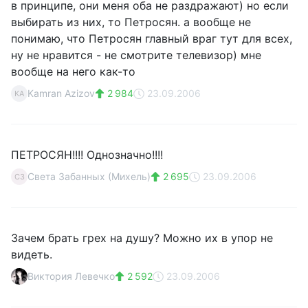
в принципе, они меня оба не раздражают) но если
выбирать из них, то Петросян. а вообще не
понимаю, что Петросян главный враг тут для всех,
ну не нравится - не смотрите телевизор) мне
вообще на него как-то
Kamran Azizov
2 984
23.09.2006
KA
ПЕТРОСЯН!!!! Однозначно!!!!
Света Забанных (Михель)
2 695
23.09.2006
СЗ
Зачем брать грех на душу? Можно их в упор не
видеть.
Виктория Левечко
2 592
23.09.2006