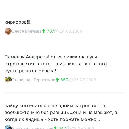
киркоров!!!!
Олеся Митяева
737
24.09.2006
Памеллу Андерсон! от ее силикона пуля
отрекошетит в кого-то из них... а вот в кого.. .
пусть решают Небеса!
Станислав Герасимов
657
23.09.2006
найду кого-нить с ещё одним патроном :) а
вообще-то мне без разницы...они и не мешают, а
когда их видишь - хоть поржать можно...
Александр Николаев
642
23.09.2006