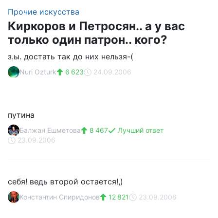
Прочие искусства
Киркоров и Петросян.. а у вас
только один патрон.. кого?
з.ы. достать так до них нельзя-(
Nuri Ozturk
6 623
24.09.2006
путина
Балжан Ешметова
8 467
Лучший ответ
23.09.2006
себя! ведь второй остается!,)
Константин Спиридонов
12 821
23.09.2006