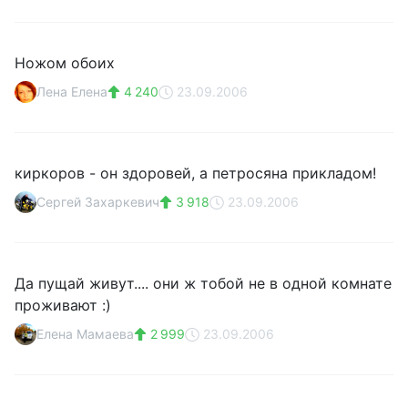
Ножом обоих
Лена Елена
4 240
23.09.2006
киркоров - он здоровей, а петросяна прикладом!
Сергей Захаркевич
3 918
23.09.2006
Да пущай живут.... они ж тобой не в одной комнате
проживают :)
Елена Мамаева
2 999
23.09.2006