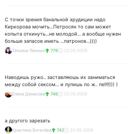
С точки зрения банальной эрудиции надо
Киркорова мочить...Петросян то сам может
копыта откинуть...не молодой... а вообще нужен
больше запасов иметь ...патронов...))))
Татьяна Ленных
776
23.09.2006
Наводишь ружо.. заставляюшь их заниматься
между собой сексом... и лупишь по ж.. пе!!!!))) )
Елена Денисова
746
23.09.2006
а другого зарезать
Кристина Богачёва
742
23.09.2006