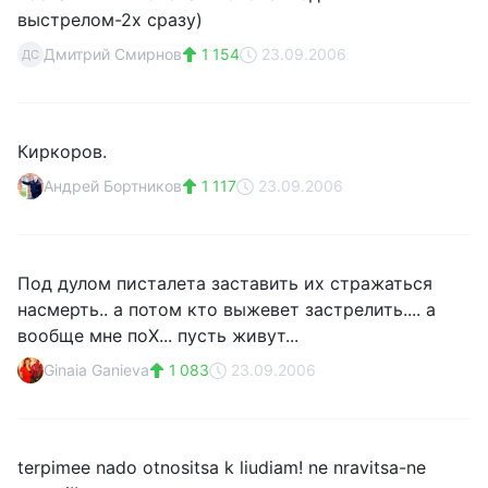
выстрелом-2х сразу)
Дмитрий Смирнов
1 154
23.09.2006
ДС
Киркоров.
Андрей Бортников
1 117
23.09.2006
Под дулом писталета заставить их стражаться
насмерть.. а потом кто выжевет застрелить.... а
вообще мне поХ... пусть живут...
Ginaia Ganieva
1 083
23.09.2006
terpimee nado otnositsa k liudiam! ne nravitsa-ne