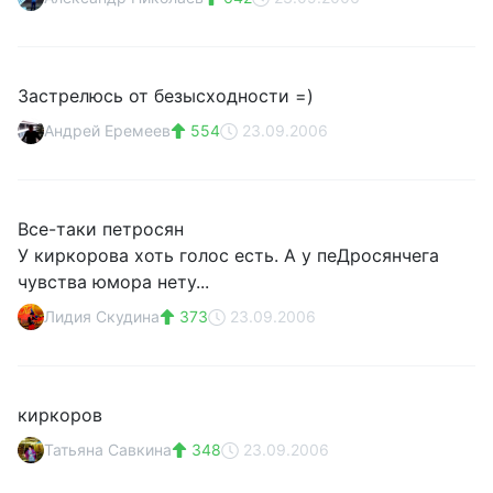
Застрелюсь от безысходности =)
Андрей Еремеев
554
23.09.2006
Все-таки петросян
У киркорова хоть голос есть. А у пеДросянчега
чувства юмора нету...
Лидия Скудина
373
23.09.2006
киркоров
Татьяна Савкина
348
23.09.2006