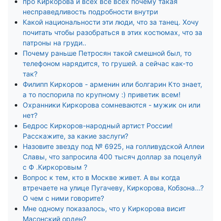
про Киркорова и всех все всех почему такая
несправедливость подробности внутри
Какой национальности эти люди, что за танец. Хочу
почитать чтобы разобраться в этих костюмах, что за
патроны на груди..
Почему раньше Петросян такой смешной был, то
телефоном нарядится, то грушей. а сейчас как-то
так?
Филипп Киркоров - арменин или болгарин Кто знает,
а то поспорила по крупному :) приветик всем!
Охранники Киркорова сомневаются - мужик он или
нет?
Бедрос Киркоров-народный артист России!
Расскажите, за какие заслуги?
Назовите звезду под № 6925, на голливудской Аллеи
Славы, что запросила 400 тысяч доллар за поцелуй
с Ф .Киркоровым ?
Вопрос к тем, кто в Москве живет. А вы когда
втречаете на улице Пугачеву, Киркорова, Кобзона...?
О чем с ними говорите?
Мне одному показалось, что у Киркорова висит
Масонский орден?