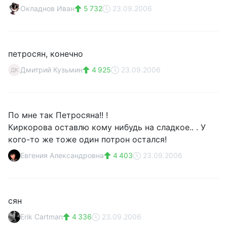
Окладнов Иван
5 732
23.09.2006
петросян, конечно
Дмитрий Кузьмин
4 925
23.09.2006
ДК
По мне так Петросяна!! !
Киркорова оставлю кому нибудь на сладкое.. . У
кого-то же тоже один потрон остался!
Евгения Александровна
4 403
23.09.2006
сян
Erik Cartman
4 336
23.09.2006