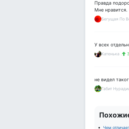
Правда подоро
Мне нравится.
Бегущая По 
У всех отдель
Катенька .
3
не видел тако
Габит Нуради
Похожи
Чем отличае