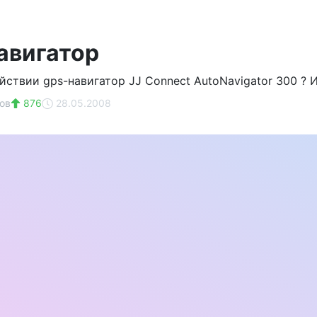
навигатор
йствии gps-навигатор JJ Connect AutoNavigator 300 ? 
ов
876
28.05.2008