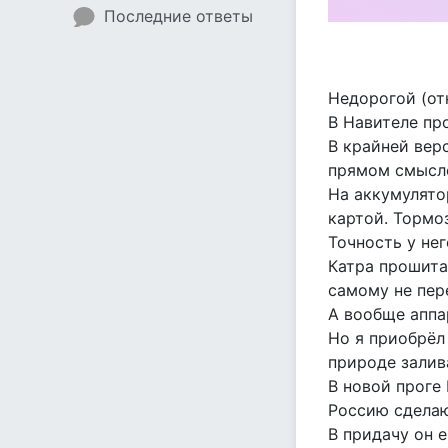
Последние ответы
Недорогой (от
В Навителе пр
В крайней вер
прямом смысле
На аккумулято
картой. Тормоз
Точность у нег
Катра прошита
самому не пере
А вообще аппа
Но я приобрёл
природе залива
В новой проге
Россию сделаю
В придачу он е