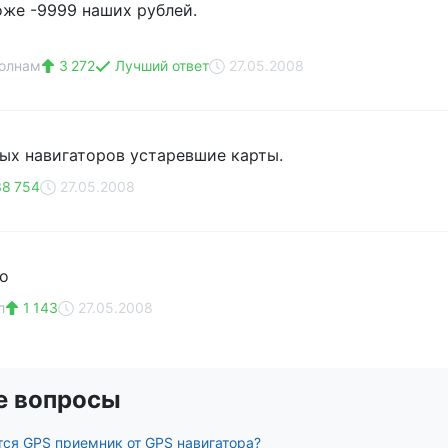
же -9999 наших рублей.
Волнам
3 272
Лучший ответ
27.05.2008
ных навигаторов устаревшие карты.
8 754
27.05.2008
го
л
1 143
27.05.2008
е вопросы
тся GPS приемник от GPS навигатора?