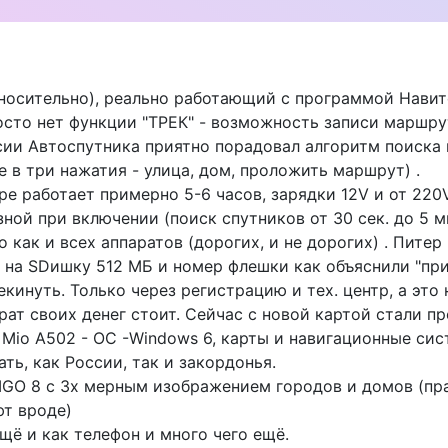
носительно), реально работающий с программой Навит
осто нет функции "ТРЕК" - возможность записи маршру
сии Автоспутника приятно порадовал алгоритм поиска 
 в три нажатия - улица, дом, проложить маршрут) .
ре работает примерно 5-6 часов, зарядки 12V и от 220
ной при включении (поиск спутников от 30 сек. до 5 ми
о как и всех аппаратов (дорогих, и не дорогих) . Пите
 на SDишку 512 МБ и номер флешки как объяснили "привя
кинуть. Только через регистрацию и тех. центр, а это 
рат своих денег стоит. Сейчас с новой картой стали п
 Mio А502 - ОС -Windows 6, карты и навигационные с
ть, как России, так и закордонья.
 IGO 8 с 3х мерным изображением городов и домов (пра
т вроде)
щё и как телефон и много чего ещё.