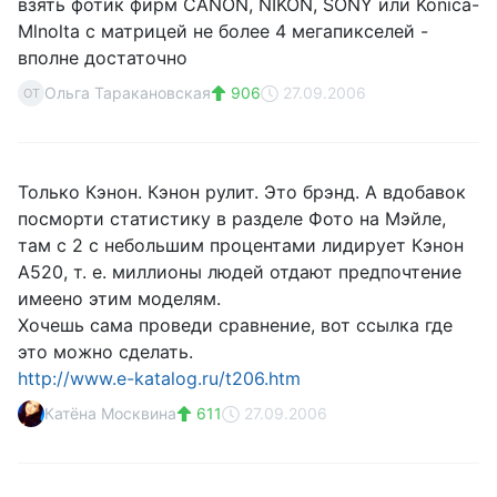
взять фотик фирм CANON, NIKON, SONY или Konica-
Mlnolta с матрицей не более 4 мегапикселей -
вполне достаточно
Ольга Таракановская
906
27.09.2006
ОТ
Только Кэнон. Кэнон рулит. Это брэнд. А вдобавок
посморти статистику в разделе Фото на Мэйле,
там с 2 с небольшим процентами лидирует Кэнон
А520, т. е. миллионы людей отдают предпочтение
имеено этим моделям.
Хочешь сама проведи сравнение, вот ссылка где
это можно сделать.
http://www.e-katalog.ru/t206.htm
Катёна Москвина
611
27.09.2006