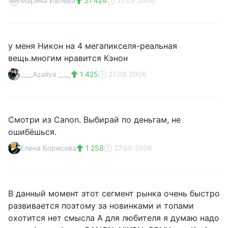
Марина Ивлева
21 424
27.09.2006
МИ
у меня Никон на 4 мегапикселя-реальная
вещь.многим нравится Кэнон
____Azaliya ____
1 425
27.09.2006
Смотри из Cаnon. Выбирай по деньгам, не
ошибёшься.
Елена Борисова
1 258
27.09.2006
В данный момент этот сегмент рынка очень быстро
развивается поэтому за новинками и топами
охотится нет смысла А для любителя я думаю надо