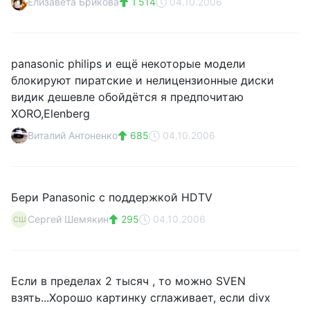
Елизавета Брикова
1 514
04.10.2006
panasonic philips и ещё некоторые модели
блокируют пиратские и нелицензионные диски
видик дешевле обойдётся я предпочитаю
XORO,Elenberg
Виталий Антоненко
685
04.10.2006
Бери Panasonic с поддержкой HDTV
Сергей Шемякин
295
04.10.2006
СШ
Если в пределах 2 тысяч , то можно SVEN
взять...Хорошо картинку сглаживает, если divx