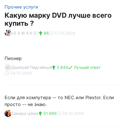
Прочие услуги
Какую марку DVD лучше всего
купить ?
»S A W A K O`
86
12.10.2006
Пионер
Дмитрий Пидгайный
5 844
Лучший ответ
ДП
04.10.2006
Если для компутера -- то NEC или Plextor. Если
просто -- не знаю.
Тамара Цёма
51 686
04.10.2006