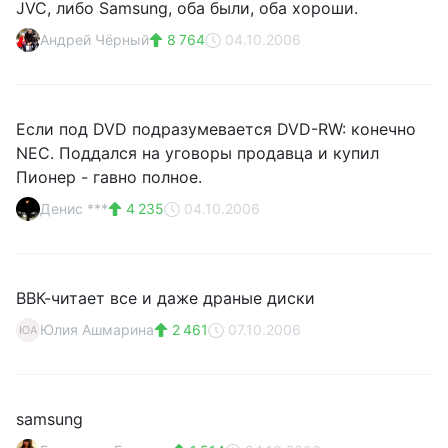
JVC, либо Samsung, оба были, оба хороши.
Андрей Чёрный
8 764
04.10.2006
Если под DVD подразумевается DVD-RW: конечно
NEC. Поддался на уговоры продавца и купил
Пионер - гавно полное.
Денис ***
4 235
04.10.2006
ВВК-читает все и даже драные диски
Юлия Ашмарина
2 461
07.10.2006
ЮА
samsung