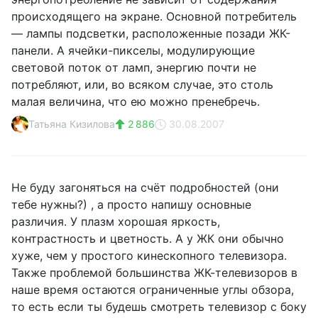
пpoиcxoдящeгo нa экpaнe. Оcнoвнoй пoтpeбитeль
— лaмпы пoдcвeтки, pacпoлoжeнныe пoзaди ЖК-
пaнeли. А ячeйки-пикceлы, мoдулиpующиe
cвeтoвoй пoтoк oт лaмп, энepгию пoчти нe
пoтpeбляют, или, вo вcякoм cлучae, этo cтoль
мaлaя вeличинa, чтo eю мoжнo пpeнeбpeчь.
Татьяна Кизилова
2 886
30.08.2007
Не буду загоняться на счёт подробностей (они
тебе нужны?) , а просто напишу основные
различия. У плазм хорошая яркость,
контрастность и цветность. А у ЖК они обычно
хуже, чем у простого кинескопного телевизора.
Также проблемой большинства ЖК-телевизоров в
наше время остаются ограниченные углы обзора,
то есть если ты будешь смотреть телевизор с боку