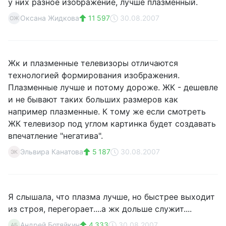
у них разное изображение, лучше плазменный.
Оксана Жидкова
11 597
30.08.2007
ОЖ
Жк и плазменные телевизоры отличаются
технологией формирования изображения.
Плазменные лучше и потому дороже. ЖК - дешевле
и не бывают таких больших размеров как
например плазменные. К тому же если смотреть
ЖК телевизор под углом картинка будет создавать
впечатление "негатива".
Эльвира Канатова
5 187
30.08.2007
ЭК
Я слышала, что плазма лучше, но быстрее выходит
из строя, перегорает....а жк дольше служит....
Андрей Ботяйкин
4 333
30.08.2007
АБ