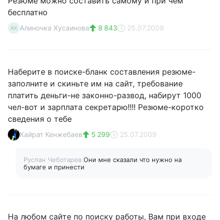
Резюме можно составить самому и при чем
бесплатно
Алиночка Хусаинова
8 843
25.07.2009
АХ
Наберите в поиске-бланк составления резюме-
заполните и скиньте им на сайт, требование
платить деньги-не законно-развод, набирут 1000
чел-вот и зарплата секретарю!!!! Резюме-коротко
сведения о тебе
Кайрат Кенжебаев
5 299
25.07.2009
Руслан Чеботарев
Они мне сказали что нужно на
бумаге и принести
На любом сайте по поиску работы, Вам при входе