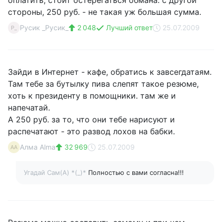
оплатить, стоит остерегаться обмана. с другой
стороны, 250 руб. - не такая уж большая сумма.
Русик _Русик_
2 048
Лучший ответ
25.07.2009
Р_
Зайди в Интернет - кафе, обратись к завсегдатаям.
Там тебе за бутылку пива слепят такое резюме,
хоть к президенту в помощники. там же и
напечатай.
А 250 руб. за то, что они тебе нарисуют и
распечатают - это развод лохов на бабки.
Алма Alma
32 969
25.07.2009
АA
Угадай Сам(А) *(_)*
Полностью с вами согласна!!!