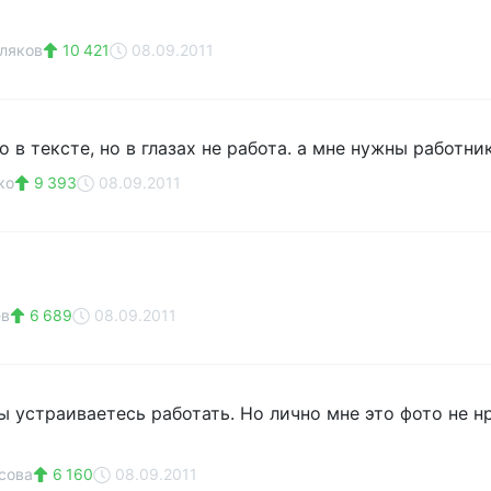
ляков
10 421
08.09.2011
то в тексте, но в глазах не работа. а мне нужны работн
ко
9 393
08.09.2011
ев
6 689
08.09.2011
 устраиваетесь работать. Но лично мне это фото не нра
сова
6 160
08.09.2011