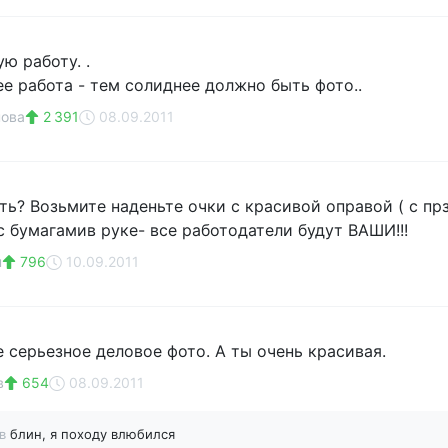
ю работу. .
е работа - тем солиднее должно быть фото..
нова
2 391
08.09.2011
ть? Возьмите наденьте очки с красивой оправой ( с пр
с бумагамив руке- все работодатели будут ВАШИ!!!
н
796
10.09.2011
е серьезное деловое фото. А ты очень красивая.
в
654
08.09.2011
ов
блин, я походу влюбился