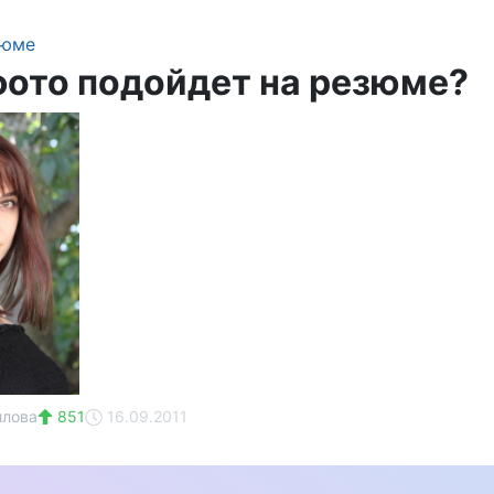
зюме
фото подойдет на резюме?
илова
851
16.09.2011