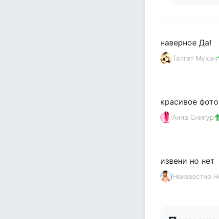
наверное Да!
Талгат Мукан
красивое фото
Анна Снигур
извени но нет
Неизвестно Н