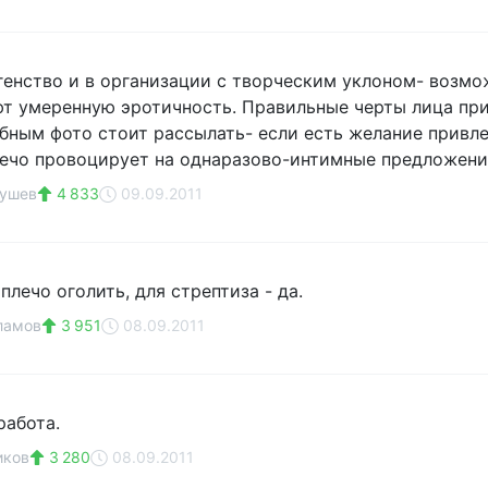
генство и в организации с творческим уклоном- возмо
т умеренную эротичность. Правильные черты лица пр
бным фото стоит рассылать- если есть желание привле
ечо провоцирует на однаразово-интимные предложени
рушев
4 833
09.09.2011
плечо оголить, для стрептиза - да.
ламов
3 951
08.09.2011
работа.
иков
3 280
08.09.2011