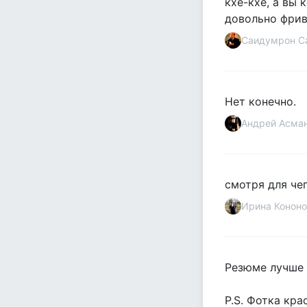
кхе-кхе, а вы 
довольно фрив
Саидумрон С
Нет конечно.
Андрей Асма
смотря для че
Ирина Кононо
Резюме лучше 
P.S. Фотка кра