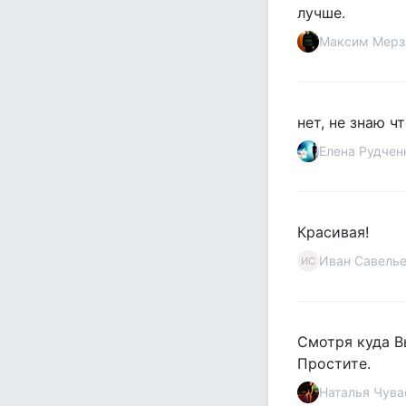
лучше.
Максим Мерз
нет, не знаю ч
Елена Рудчен
Красивая!
Иван Савель
ИС
Смотря куда Вы
Простите.
Наталья Чува