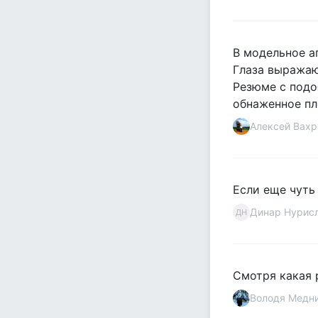
В модельное а
Глаза выражаю
Резюме с подо
обнаженное пл
Алексей Вах
Если еще чуть 
Динар Нурис
ДН
Смотря какая 
Володя Медн