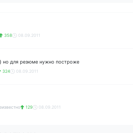
358
08.09.2011
) но для резюме нужно построже
324
08.09.2011
еизвестно
129
08.09.2011