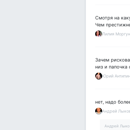
Смотря на каку
Чем престижне
Лилия Моргу
Зачем рискова
низ и папочка 
Юрий Антипи
нет, надо боле
Андрей Лыко
Андрей Лык