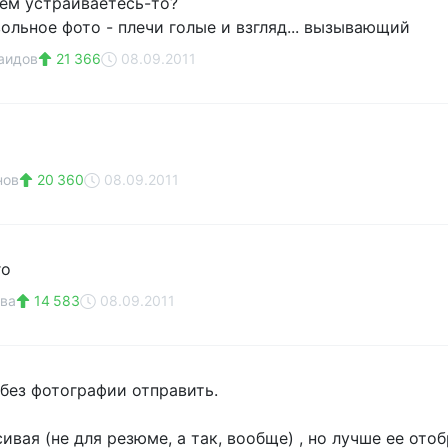
кем устраиваетесь-то?
ольное фото - плечи голые и взгляд... вызывающий
аидов
21 366
08.09.2011
нов
20 360
08.09.2011
го
ва
14 583
08.09.2011
без фотографии отправить.
сивая (не для резюме, а так, вообще) , но лучше ее ото