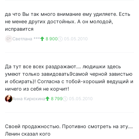
да что Вы так много внимание ему удиляете. Есть
не менее других достойных. А он молодой,
исправится
Светлана ***
8 900
05.05.2010
С*
Да тут все всех раздражают.... людишки здесь
умеют только завидовать9самой черной завистью
и обсирать)! Согласна с тобой-хороший ведущий и
ничего из себя не корчит!
Анна Кирюхина
8 799
05.05.2010
Своей продажностью. Противно смотреть на эту....
Ленин сказал кого