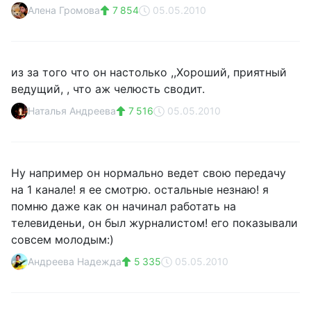
Алена Громова
7 854
05.05.2010
из за того что он настолько ,,Хороший, приятный
ведущий, , что аж челюсть сводит.
Наталья Андреева
7 516
05.05.2010
Ну например он нормально ведет свою передачу
на 1 канале! я ее смотрю. остальные незнаю! я
помню даже как он начинал работать на
телевиденьи, он был журналистом! его показывали
совсем молодым:)
Андреева Надежда
5 335
05.05.2010