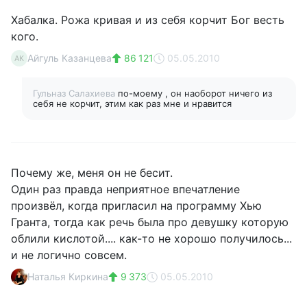
Хабалка. Рожа кривая и из себя корчит Бог весть
кого.
Айгуль Казанцева
86 121
05.05.2010
АК
Гульназ Салахиева
по-моему , он наоборот ничего из
себя не корчит, этим как раз мне и нравится
Почему же, меня он не бесит.
Один раз правда неприятное впечатление
произвёл, когда пригласил на программу Хью
Гранта, тогда как речь была про девушку которую
облили кислотой.... как-то не хорошо получилось...
и не логично совсем.
Наталья Киркина
9 373
05.05.2010