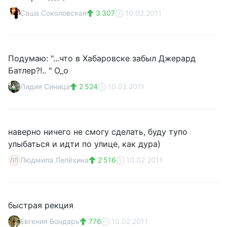
Саша Соколовская
3 307
10.02.2011
Подумаю: "...что в Хабаровске забыл Джерард
Батлер?!.. " О_о
Лидия Синица
2 524
10.02.2011
наверно ничего не смогу сделать, буду тупо
улыбаться и идти по улице, как дура)
Людмила Лепёхина
2 516
10.02.2011
ЛЛ
быстрая рекция
Евгения Бондарь
776
10.02.2011