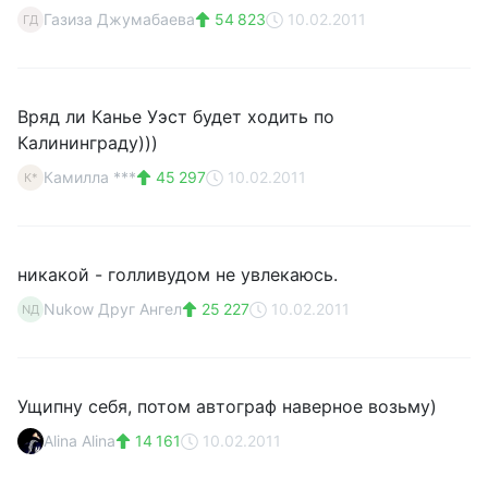
Газиза Джумабаева
54 823
10.02.2011
ГД
Вряд ли Канье Уэст будет ходить по
Калининграду)))
Камилла ***
45 297
10.02.2011
К*
никакой - голливудом не увлекаюсь.
Nukow Друг Ангел
25 227
10.02.2011
NД
Ущипну себя, потом автограф наверное возьму)
Alina Alina
14 161
10.02.2011