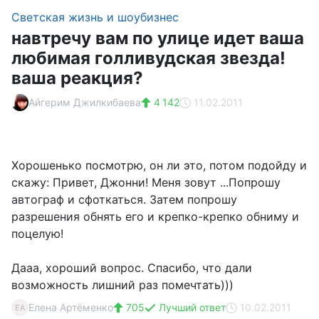
Светская жизнь и шоубизнес
навтречу вам по улице идет ваша
любимая голливудская звезда!
ваша реакция?
Айгерим Джилкибаева
4 142
11.02.2011
Хорошенько посмотрю, он ли это, потом подойду и
скажу: Привет, Джонни! Меня зовут ...Попрошу
автограф и сфоткаться. Затем попрошу
разрешения обнять его и крепко-крепко обниму и
поцелую!
Дааа, хороший вопрос. Спасибо, что дали
возможность лишний раз помечтать)))
Елена Артёменко
705
Лучший ответ
10.02.2011
ЕА