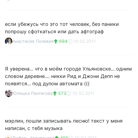
если убежусь что это тот человек, без паники
попрошу сфоткаться или дать афтограф
Анастасия Полевая
694
10.02.2011
Я уверена... что в моём городе Ульяновске... одним
словом деревне.... никки Рид и Джони Депп не
появятся... под дулом автомата (((
Юляшка Пентегова
573
10.02.2011
мэрлин, пошли записывать песню! текст у меня
написан, с тебя музыка
Любовь Харитонова
499
10.02.2011