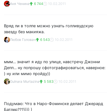
Аня Ченина
6 744
10.02.2011
Вряд ли в толпе можно узнать голливудскую
звезду без макияжа.
Любов Головач
6 543
10.02.2011
ммм... значит я иду по улице, навстречу Джонни
Депп... ну попрошу сфотографироваться, наверное:
) ну или мимо пройду))
Gulnara Murtazina
5 583
10.02.2011
Подумаю: Что в Наро-Фоминске делает Джерард
Батлер???)))) )