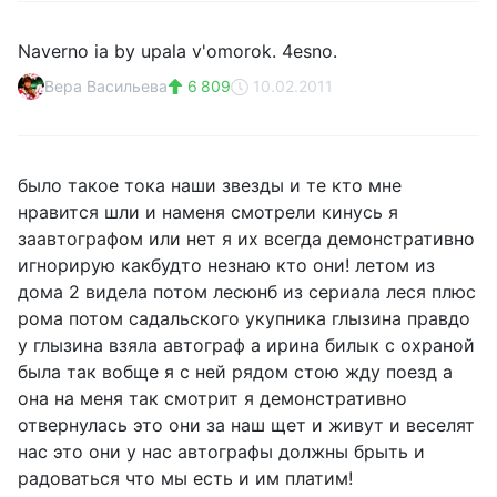
Naverno ia by upala v'omorok. 4esno.
Вера Васильева
6 809
10.02.2011
было такое тока наши звезды и те кто мне
нравится шли и наменя смотрели кинусь я
заавтографом или нет я их всегда демонстративно
игнорирую какбудто незнаю кто они! летом из
дома 2 видела потом лесюнб из сериала леся плюс
рома потом садальского укупника глызина правдо
у глызина взяла автограф а ирина билык с охраной
была так вобще я с ней рядом стою жду поезд а
она на меня так смотрит я демонстративно
отвернулась это они за наш щет и живут и веселят
нас это они у нас автографы должны брыть и
радоваться что мы есть и им платим!