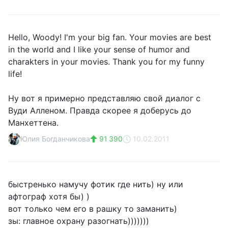
Hello, Woody! I'm your big fan. Your movies are best
in the world and I like your sense of humor and
charakters in your movies. Thank you for my funny
life!
Ну вот я примерно представляю свой диалог с
Вуди Алленом. Правда скорее я доберусь до
Манхеттена.
Юлия Богданчикова
91 390
10.02.2011
быстренько намучу фотик где нить) ну или
афтограф хотя бы) )
вот только чем его в рашку то заманить)
зы: главное охрану разогнать)))))))