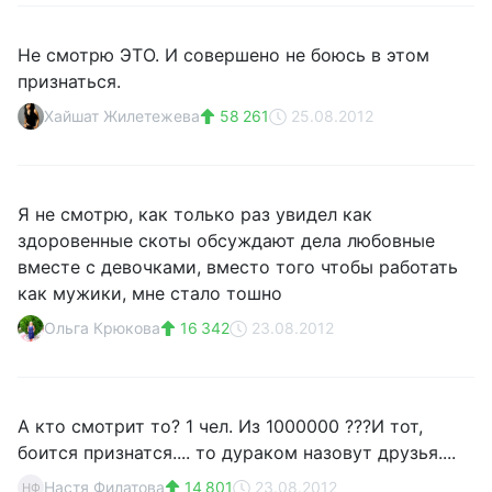
Не смотрю ЭТО. И совершено не боюсь в этом
признаться.
Хайшат Жилетежева
58 261
25.08.2012
Я не смотрю, как только раз увидел как
здоровенные скоты обсуждают дела любовные
вместе с девочками, вместо того чтобы работать
как мужики, мне стало тошно
Ольга Крюкова
16 342
23.08.2012
А кто смотрит то? 1 чел. Из 1000000 ???И тот,
боится признатся.... то дураком назовут друзья....
Настя Филатова
14 801
23.08.2012
НФ