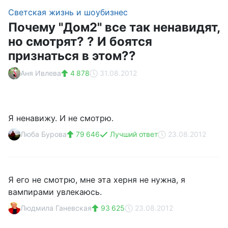
Светская жизнь и шоубизнес
Почему "Дом2" все так ненавидят,
но смотрят? ? И боятся
признаться в этом??
Aня Ивлева
4 878
31.08.2012
Я ненавижу. И не смотрю.
Люба Бурова
79 646
Лучший ответ
23.08.2012
Я его не смотрю, мне эта херня не нужна, я
вампирами увлекаюсь.
Людмила Ганевская
93 625
23.08.2012