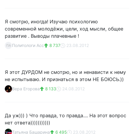
Я смотрю, иногда! Изучаю психологию
современной молодёжи, цели, ход мысли, общее
развитие . Выводы плачевные !
Политологи Асс
8 737
23.08.2012
ПА
Я этот ДУРДОМ не смотрю, но и ненависти к нему
не испытываю. И признаться в этом НЕ БОЮСЬ.))
Вера Егорова
8 133
24.08.2012
Да уж))) ) Что правда, то правда.... На этот вопрос
нет ответа)))))))))))
Татьяна Башарина
6 495
23.08.2012