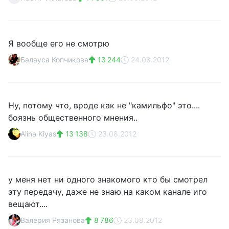
Я вообще его не смотрю
Балауса Копчикова
13 244
24.08.2012
Ну, потому что, вроде как не "камильфо" это....
боязнь общественного мнения..
Alina Kiyas
13 138
23.08.2012
у меня нет ни одного знакомого кто бы смотрел
эту передачу, даже не знаю на каком канале иго
вещают....
Валерия Рязанова
8 786
23.08.2012