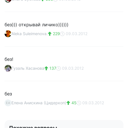
без))) открывай личико))))))
Aleka Suleimenova.
229
09.03.2012
без!
Гузаль Хасанова
137
09.03.2012
без
Елена Анискина (Цидеркоп)
45
09.03.2012
ЕА
Похожие вопросы