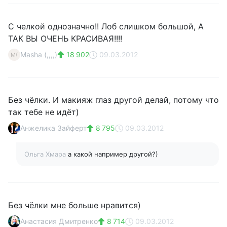
С челкой однозначно!! Лоб слишком большой, А
ТАК ВЫ ОЧЕНЬ КРАСИВАЯ!!!!
Masha (,,,,)
18 902
09.03.2012
M(
Без чёлки. И макияж глаз другой делай, потому что
так тебе не идёт)
Анжелика Зайферт
8 795
09.03.2012
Ольга Хмара
а какой например другой?)
Без чёлки мне больше нравится)
Анастасия Дмитренко
8 714
09.03.2012