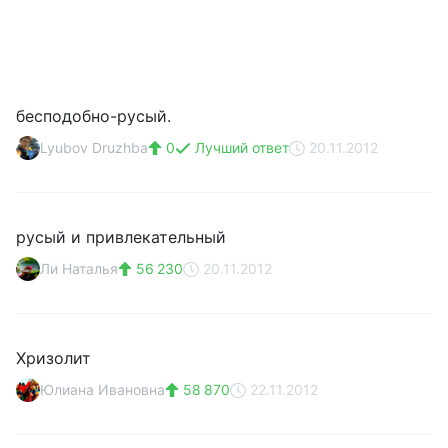
бесподобно-русый.
Lyubov Druzhba
0
Лучший ответ
20.11.2012
русый и привлекательный
Ли Наталья
56 230
20.11.2012
Хризолит
Юлиана Ивановна
58 870
22.11.2012