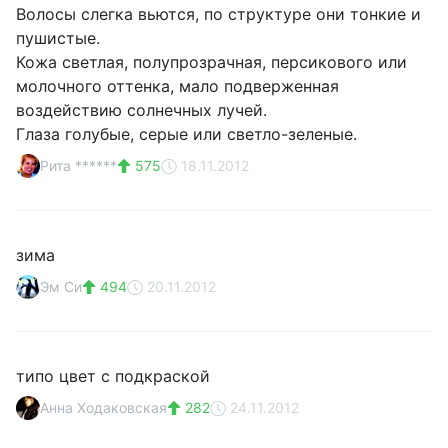
Волосы слегка вьются, по структуре они тонкие и
пушистые.
Кожа светлая, полупрозрачная, персикового или
молочного оттенка, мало подверженная
воздействию солнечных лучей.
Глаза голубые, серые или светло-зеленые.
Рита ******
575
18.11.2012
зима
Эм Си
494
20.11.2012
типо цвет с подкраской
Анна Ходаковская
282
24.11.2012