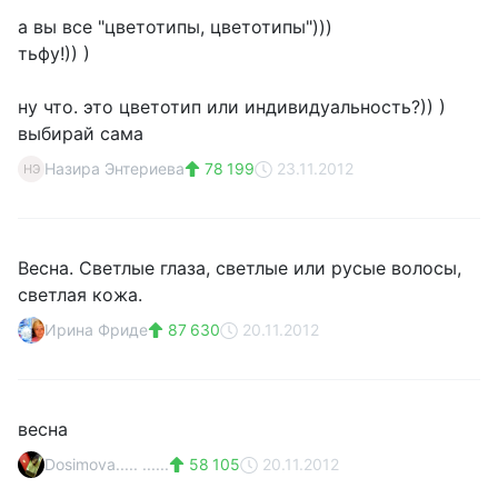
а вы все "цветотипы, цветотипы")))
тьфу!)) )
ну что. это цветотип или индивидуальность?)) )
выбирай сама
Назира Энтериева
78 199
23.11.2012
НЭ
Весна. Светлые глаза, светлые или русые волосы,
светлая кожа.
Ирина Фриде
87 630
20.11.2012
весна
Dosimova..... ......
58 105
20.11.2012