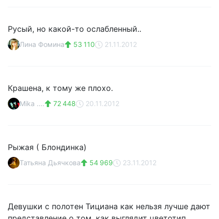
Русый, но какой-то ослабленный..
Лина Фомина
53 110
21.11.2012
Крашена, к тому же плохо.
Mika ....
72 448
20.11.2012
Рыжая ( Блондинка)
Татьяна Дьячкова
54 969
23.11.2012
Девушки с полотен Тициана как нельзя лучше дают
представление о том, как выглядит цветотип