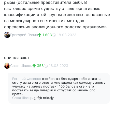
рыбы (остальные представители рыб). В
настоящее время существуют альтернативные
классификации этой группы животных, основанные
на молекулярно-генетических методах
определения эволюционного родства организмов.
Григорий Лопин
1 603
18.03.2023
они плавают
Саша Швець
358
18.03.2023
Евгений Фесенко
спс братан благодаря тебе я завтра
смогу из за этого ответа мне школа как самому умному
ученику на халяву поставит 100 балов в огэ и егэ
поставять везде пятерки и отпустят со кшолы спс
братан
Саша Швець
gjrf;b ntktajy