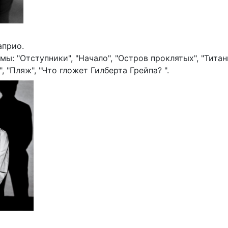
априо.
: "Отступники", "Начало", "Остров проклятых", "Титан
, "Пляж", "Что гложет Гилберта Грейпа? ".