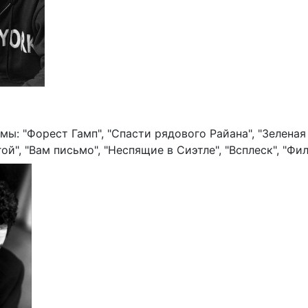
ы: "Форест Гамп", "Спасти рядового Райана", "Зеленая 
ой", "Вам письмо", "Неспящие в Сиэтле", "Всплеск", "Фи