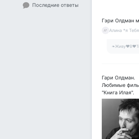
Последние ответы
Гэри Олдман м
Алина *я Тебя
А*
❧Живу♥В♥Т
Гари Олдман.
Любимые фильмы
"Книга Илая".