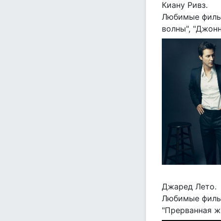
Киану Ривз.
Любимые фильмы
волны", "Джонн
Джаред Лето.
Любимые фильмы
"Прерванная жи