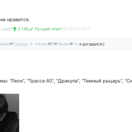
не нравится.
 Love*
2 146
Лучший ответ
25.03.2011
воём♥Сердце..❧ ❧Живу♥В♥Твоём♥Се
я догадался;)
: "Леон", "Трасса 60", "Дракула", "Темный рыцарь", "С