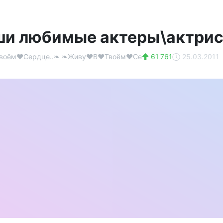
ши любимые актеры\актрисы
оём♥Сердце..❧ ❧Живу♥В♥Твоём♥Се
61 761
25.03.2011