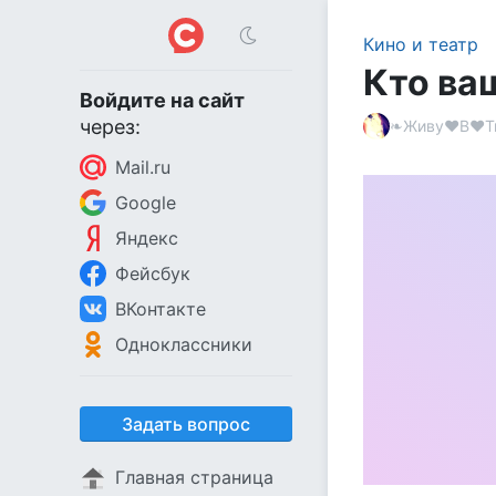
Кино и театр
Кто ва
Войдите на сайт
через:
❧Живу♥В♥Тв
Mail.ru
Google
Яндекс
Фейсбук
ВКонтакте
Одноклассники
Задать вопрос
Главная страница