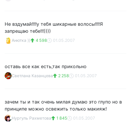
Не вздумай!!!!у тебя шикарные волосы!!!!Я
запрещаю тебе!!!))))
Анютка ))
4 598
01.05.2007
оставь все как есть,так прикольно
Светлана Казанцева
2 258
01.05.2007
зачем ты и так очень милая думаю это глупо но в
принципе можно освежить только макияж!
Нургуль Рахметова
1 845
01.05.2007