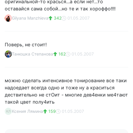
оригинальной-то красься...а если нет...то
оставайся сама собой...но те и так хороффо!!!!
Gilyana Manzhieva
342
01.05.2007
Поверь, не стоит!
Танюшка Степанова
162
01.05.2007
можно сделать интенсивное тонирование все таки
надоедает всегда одно и тоже ну а краситься
дествительно не стОит - многие дев4енки ме4тают
такой цвет полу4ить
Ксения Лямина
159
01.05.2007
КЛ