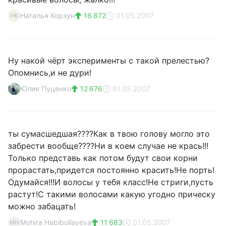
Наталья Корзун
16 872
01.05.2007
НК
Ну накой чёрт эксперименты с такой прелестью?
Опомнись,и не дури!
Юлия Пуценко
12 676
01.05.2007
ты сумасшедшая????Как в твою голову могло это
забрести вообще????Ни в коем случае не крась!!!
Только представь как потом будут свои корни
прорастать,придется постоянно красить!Не порть!
Одумайся!!!И волосы у тебя класс!Не стриги,пусть
растут!С такими волосами какую угодно прическу
можно забацать!
Mohira Habibullayeva
11 683
01.05.2007
MH