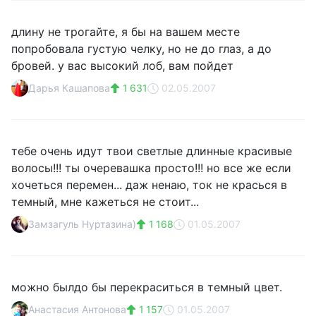
длину не трогайте, я бы на вашем месте
попробовала густую челку, но не до глаз, а до
бровей. у вас высокий лоб, вам пойдет
Дарья Кашапова
1 631
02.05.2007
тебе очень идут твои светлые длинные красивые
волосы!!! ты очеревашка просто!!! но все же если
хочеться перемен... даж ненаю, ток не красься в
темный, мне кажеться не стоит...
Замзагуль Нуртазина)
1 168
01.05.2007
можно былдо бы перекраситься в темный цвет.
Анастасия Антонова
1 157
01.05.2007