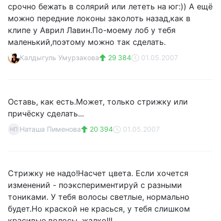
срочно бежать в солярий или лететь на юг:)) А ещё
можно передние локоны заколоть назад,как в
клипе у Аврил Лавин.По-моему лоб у тебя
маленький,поэтому можно так сделать.
Калдыгуль Умурзакова
29 384
01.05.2007
Оставь, как есть.Может, только стрижку или
причёску сделать...
Наташа Пименова
20 394
01.05.2007
НП
Стрижку не надо!Насчет цвета. Если хочется
изменений - поэкспериментируй с разными
тониками. У тебя волосы светлые, нормально
будет.Но краской не красься, у тебя слишком
красивые волосы, жалко!!!