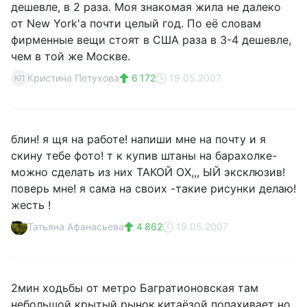
дешевле, в 2 раза. Моя знакомая жила не далеко
от New York'а почти целый год. По её словам
фирменные вещи стоят в США раза в 3-4 дешевле,
чем в той же Москве.
Кристина Петухова
6 172
19.05.2007
КП
блин! я щя на работе! напиши мне на почту и я
скину тебе фото! т к купив штаны на барахолке-
можно сделать из них ТАКОЙ ОХ,,, ЫЙ эксклюзив!
поверь мне! я сама на своих -такие рисунки делаю!
жесть !
Татьяна Афанасьева
4 862
19.05.2007
2мин ходьбы от метро Багратионовская там
небольшой крытый рынок,китаёзой попахивает но