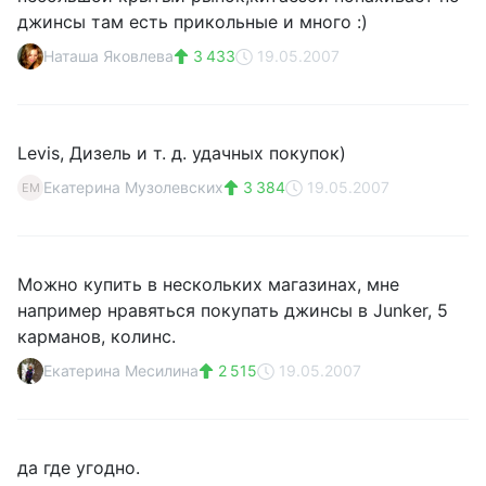
джинсы там есть прикольные и много :)
Наташа Яковлева
3 433
19.05.2007
Levis, Дизель и т. д. удачных покупок)
Екатерина Музолевских
3 384
19.05.2007
ЕМ
Можно купить в нескольких магазинах, мне
например нравяться покупать джинсы в Junker, 5
карманов, колинс.
Екатерина Месилина
2 515
19.05.2007
да где угодно.