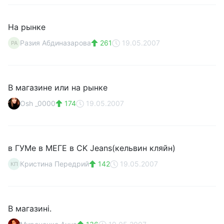
На рынке
Разия Абдиназарова
261
19.05.2007
РА
В магазине или на рынке
Osh _0000
174
19.05.2007
в ГУМе в МЕГЕ в CK Jeans(кельвин кляйн)
Кристина Передрий
142
19.05.2007
КП
В магазині.