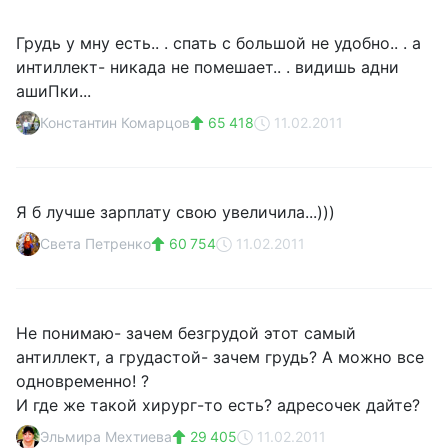
Грудь у мну есть.. . спать с большой не удобно.. . а
интиллект- никада не помешает.. . видишь адни
ашиПки...
Константин Комарцов
65 418
11.02.2011
Я б лучше зарплату свою увеличила...)))
Света Петренко
60 754
11.02.2011
Не понимаю- зачем безгрудой этот самый
антиллект, а грудастой- зачем грудь? А можно все
одновременно! ?
И где же такой хирург-то есть? адресочек дайте?
Эльмира Мехтиева
29 405
11.02.2011