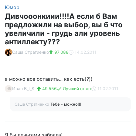
Юмор
Дивчооонкиии!!!!А если б Вам
предложили на выбор, вы б что
увеличили - грудь али уровень
антиллекту???
Саша Стратиенко
97 088
14.02.2011
а можно все оставить... как есть)?))
Иван B_I_S .
49 556
Лучший ответ
11.02.2011
ИB
Саша Стратиенко
Тебе - можно!!!
Я бы деньгами забрала)