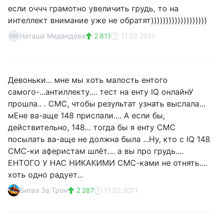
если оччч грамотно увеличить грудь, то на
интеллект внимание уже не обратят)))))))))))))))))))
Наташа Медведева
2 811
11.02.2011
НМ
Девоньки... мне мы хоть малость ентого
самого-...антиллекту.... тест на енту IQ онлайнУ
прошла.. . СМС, чтобы результат узнать выслала...
мЕне ва-аще 148 прислали.... А если бы,
действительно, 148... тогда бы я енту СМС
посылать ва-аще не должна была ...Ну, кто с IQ 148
СМС-ки аферистам шлёт.... а вы про грудь....
ЕНТОГО У НАС НИКАКИМИ СМС-ками не отнять....
хоть одно радует...
Битва За Трон
2 287
11.02.2011