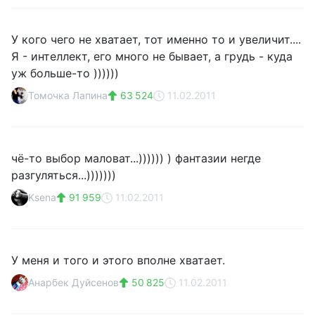
У кого чего не хватает, тот именно то и увеличит....
Я - интеллект, его много не бывает, а грудь - куда
уж больше-то ))))))
Томочка Лапина
63 524
11.02.2011
чё-то выбор маловат...)))))) ) фантазии негде
разгуляться...)))))))
Ksena
91 959
11.02.2011
У меня и того и этого вполне хватает.
Анарбек Дуйсенов
50 825
11.02.2011