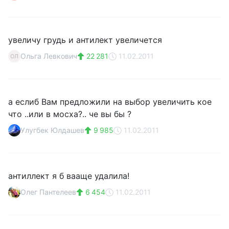
увеличу грудь и антилект увеличется
Ольга Левкович
22 281
11.02.2011
ОЛ
а еслиб Вам предложили на выбор увеличить кое
что ..или в мосха?.. че вы бы ?
Улугбек Юлдашев
9 985
11.02.2011
антиллект я б вааще удалила!
Олег Пантелеев
6 454
11.02.2011