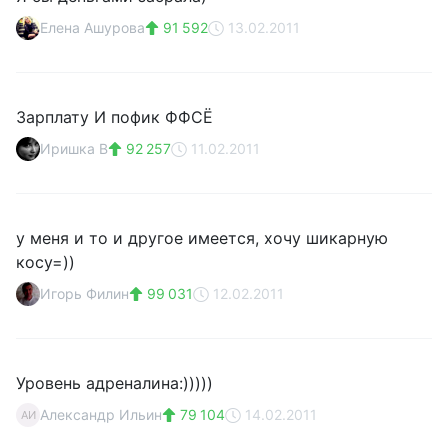
Елена Ашурова
91 592
13.02.2011
Зарплату И пофик ФФСЁ
Иришка B
92 257
11.02.2011
у меня и то и другое имеется, хочу шикарную
косу=))
Игорь Филин
99 031
12.02.2011
Уровень адреналина:)))))
Александр Ильин
79 104
14.02.2011
АИ