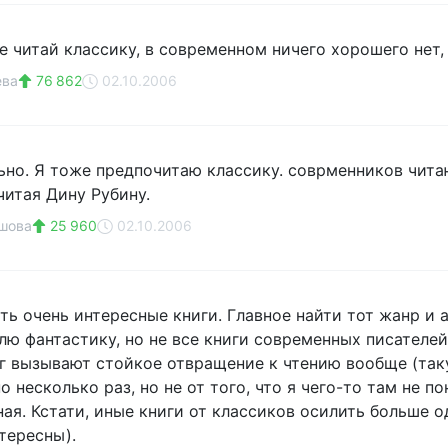
 читай классику, в современном ничего хорошего нет, 
ева
76 862
02.10.2006
ьно. Я тоже предпочитаю классику. соврменников чита
читая Дину Рубину.
шова
25 960
02.10.2006
ть очень интересные книги. Главное найти тот жанр и 
лю фантастику, но не все книги современных писателе
г вызывают стойкое отвращение к чтению вообще (таку
 несколько раз, но не от того, что я чего-то там не по
ная. Кстати, иные книги от классиков осилить больше 
тересны).