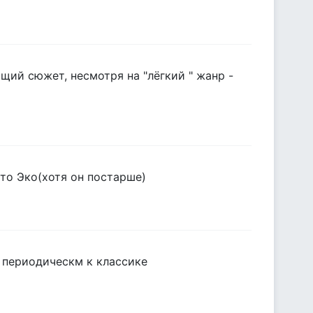
ий сюжет, несмотря на "лёгкий " жанр -
то Эко(хотя он постарше)
я периодическм к классике