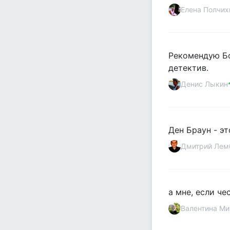
Елена Полчих
Рекомендую Бо
детектив.
Денис Лыкин
Ден Браун - э
Дмитрий Лем
а мне, если ч
Валентина Ми