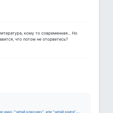
итература, кому то современная... Но
авится, что потом не оторветесь?
надо :"читай классику", или "читай книги",...