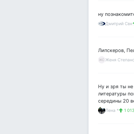
ну познакомит
Дмитрий Свк
Липскеров, Пе
Женя Степан
ЖС
Ну и зря ты н
литературы по
середины 20 ве
Лена *
1 01