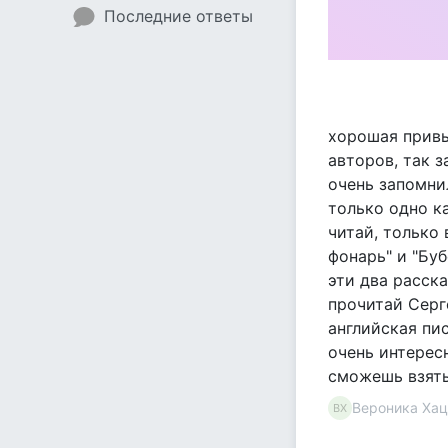
Последние ответы
хорошая привыч
авторов, так з
очень запомни
только одно к
читай, только 
фонарь" и "Бу
эти два расск
прочитай Серге
английская пис
очень интерес
сможешь взять
Вероника Хац
ВХ