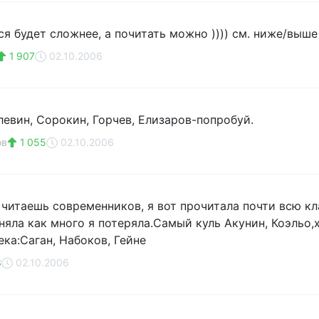
ся будет сложнее, а почитать можно )))) см. ниже/выше
1 907
02.10.2006
левин, Сорокин, Горчев, Елизаров-попробуй.
ов
1 055
02.10.2006
е читаешь современников, я вот прочитала почти всю кл
няла как много я потеряла.Самый куль Акунин, Коэльо,
ка:Саган, Набоков, Гейне
3
02.10.2006