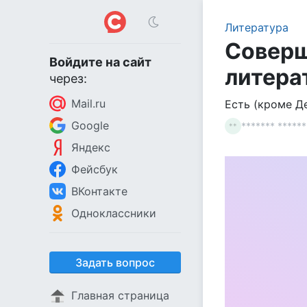
Литература
Соверш
Войдите на сайт
литера
через:
Mail.ru
Есть (кроме Д
Google
******* ******
**
Яндекс
Фейсбук
ВКонтакте
Одноклассники
Задать вопрос
Главная страница