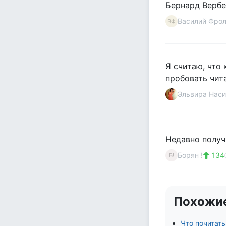
Бернард Вербе
Василий Фро
ВФ
Я считаю, что
пробовать чит
Эльвира Наси
Недавно получ
Борян !
134
Б!
Похожи
Что почитать