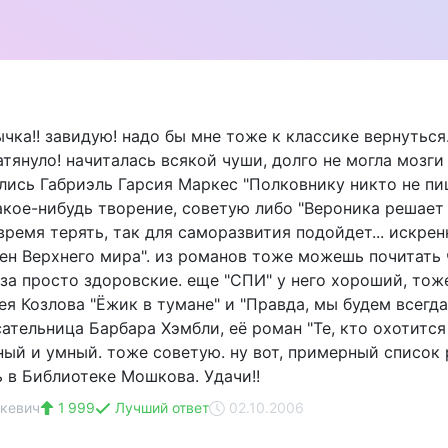
ка!! завидую! надо бы мне тоже к классике вернуться.
атянуло! начиталась всякой чуши, долго не могла мозги
лись Габриэль Гарсия Маркес "Полковнику никто не пи
акое-нибудь творение, советую либо "Вероника решает у
время терять, так для саморазвития подойдет... искре
бен Верхнего мира". из романов тоже можешь почитать ч
аза просто здоровские. еще "СПИ" у него хороший, тож
я Козлова "Ёжик в тумане" и "Правда, мы будем всегда
ательница Барбара Хэмбли, её роман "Те, кто охотится
ный и умный. тоже советую. ну вот, примерный список
 в Библиотеке Мошкова. Удачи!!
кевич
1 999
Лучший ответ
02.10.2006