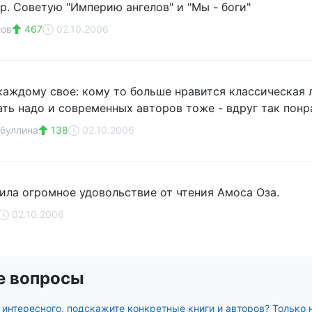
р. Советую "Империю ангелов" и "Мы - боги"
лов
467
02.10.2006
 каждому свое: кому то больше нравится классическая л
ать надо и современных авторов тоже - вдруг так понр
буллина
138
02.10.2006
ила огромное удовольствие от чтения Амоса Оза.
02.10.2006
е вопросы
 интересного, подскажите конкретные книги и авторов? Только не 