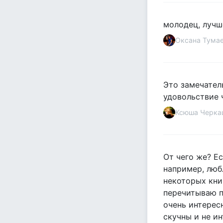
молодец, лучше
Оксана Тума
Это замечател
удовольствие 
Ксюша Черка
От чего же? Ес
например, люб
некоторых кни
перечитываю по
очень интерес
скучны и не ин