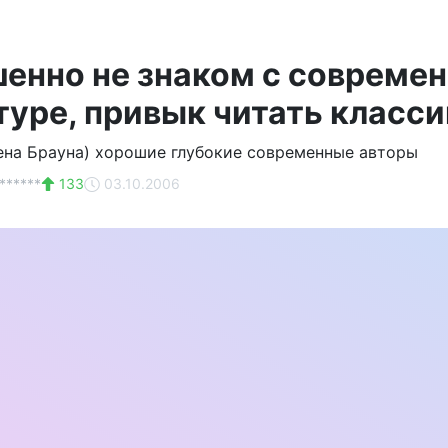
енно не знаком с совреме
туре, привык читать класси
ена Брауна) хорошие глубокие современные авторы
******
133
03.10.2006