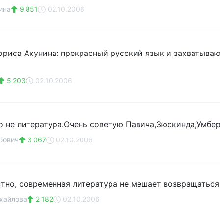
ина
9 851
02.10.2006
риса Акунина: прекрасный русский язык и захватывающ
5 203
02.10.2006
то не литература.Очень советую Павича,Зюскинда,Умбер
бович
3 067
02.10.2006
естно, современная литература не мешает возвращатьс
хайлова
2 182
02.10.2006