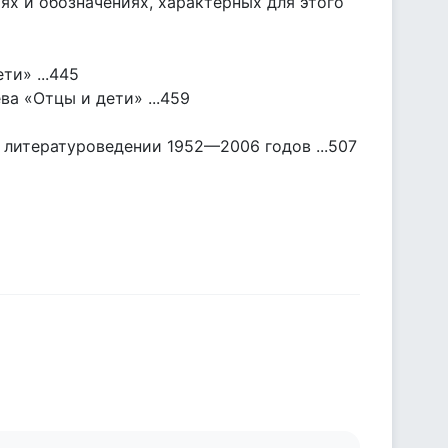
ях и обозначениях, характерных для этого
ти» ...445
ва «Отцы и дети» ...459
м литературоведении 1952—2006 годов ...507