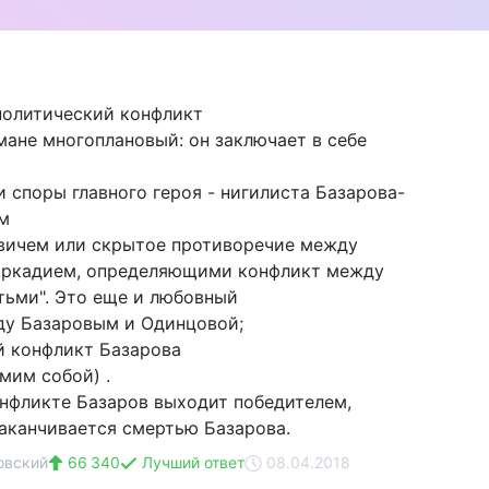
политический конфликт
мане многоплановый: он заключает в себе
и споры главного героя - нигилиста Базарова-
м
вичем или скрытое противоречие между
Аркадием, определяющими конфликт между
етьми". Это еще и любовный
ду Базаровым и Одинцовой;
й конфликт Базарова
мим собой) .
нфликте Базаров выходит победителем,
заканчивается смертью Базарова.
овский
66 340
Лучший ответ
08.04.2018