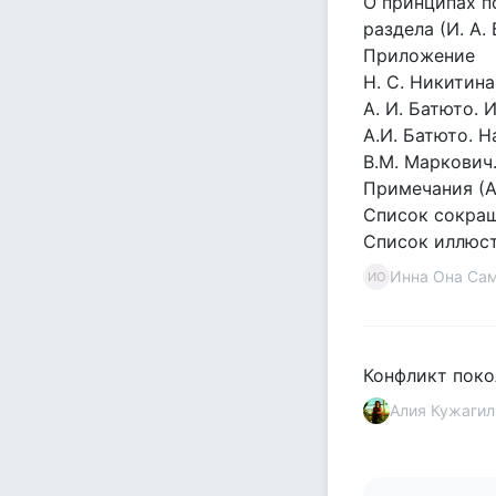
О принципах п
раздела (И. А. 
Приложение
Н. С. Никитина
А. И. Батюто. 
A.И. Батюто. Н
B.М. Маркович
Примечания (А.
Список сокращ
Список иллюст
Инна Она Са
ИО
Конфликт поко
Алия Кужагил