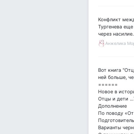
Конфликт межд
Тургенева еще
через насилие.
Анжелика Мо
Вот книга "Отц
ней больше, ч
======
Новое в истори
Отцы и дети ...
Дополнение
По поводу «Отц
Подготовитель
Варианты черно