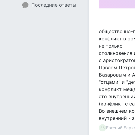
Последние ответы
общественно-
конфликт в ро
не только
столкновения 
с аристократо
Павлом Петро
Базаровым и 
"отцами" и "д
конфликт меж
это внутренни
(конфликт с са
Во внешнем ко
внутренний - 
Евгений Барк
ЕБ