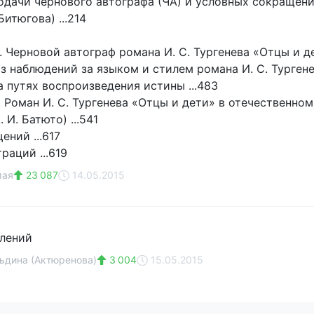
одачи чернового автографа (ЧА) и условных сокращени
Битюгова) ...214
. Черновой автограф романа И. С. Тургенева «Отцы и де
Из наблюдений за языком и стилем романа И. С. Тургене
а путях воспроизведения истины ...483
. Роман И. С. Тургенева «Отцы и дети» в отечественно
 И. Батюто) ...541
ений ...617
раций ...619
мая
23 087
14.05.2015
лений
ьдина (Актюренова)
3 004
15.05.2015