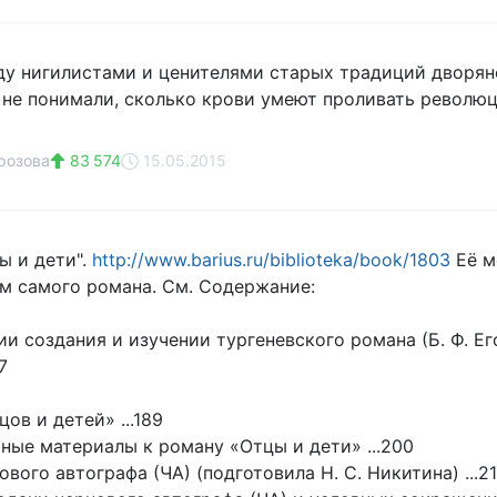
у нигилистами и ценителями старых традиций дворян
 не понимали, сколько крови умеют проливать револю
розова
83 574
15.05.2015
ы и дети".
http://www.barius.ru/biblioteka/book/1803
Её м
ем самого романа. См. Содержание:
и создания и изучении тургеневского романа (Б. Ф. Его
7
ов и детей» ...189
ные материалы к роману «Отцы и дети» ...200
вого автографа (ЧА) (подготовила Н. С. Никитина) ...2