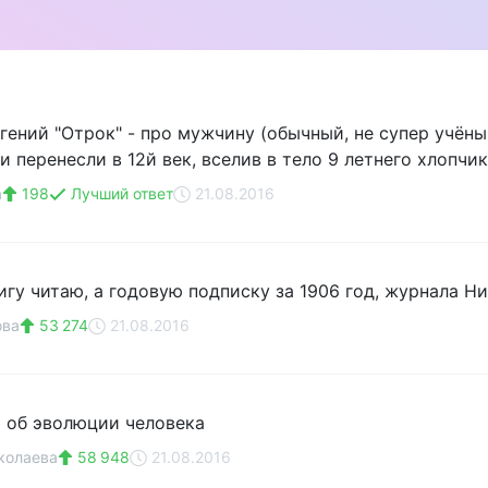
ений "Отрок" - про мужчину (обычный, не супер учёный
 перенесли в 12й век, вселив в тело 9 летнего хлопчик
а
198
Лучший ответ
21.08.2016
игу читаю, а годовую подписку за 1906 год, журнала Ни
ова
53 274
21.08.2016
 об эволюции человека
колаева
58 948
21.08.2016