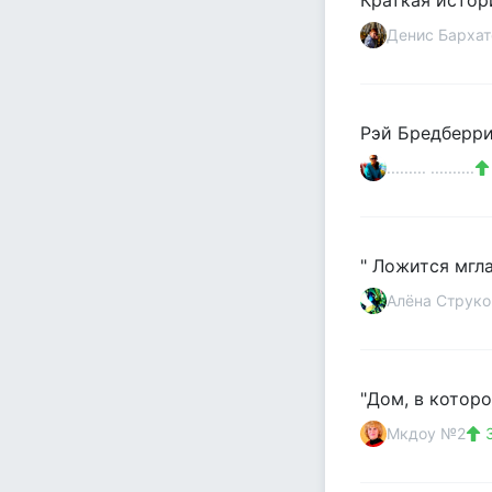
Краткая истор
Денис Бархат
Рэй Бредберри,
......... ..........
" Ложится мгла
Алёна Струко
"Дом, в которо
Мкдоу №2
3