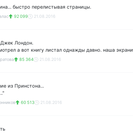
ина... быстро перелистывая страницы.
алас
92 099
21.08.2016
 Джек Лондон.
мотрел а вот книгу листал однажды давно. наша экрани
ратова
85 364
21.08.2016
ние из Принстона...
."
онников
60 513
21.08.2016
ить