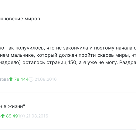
лкновение миров
но так получилось, что не закончила и поэтому начала
нем мальчике, который должен пройти сквозь миры, что
адоело) осталось страниц 150, а я уже не могу. Раздра
това
78 444
21.08.2016
н в жизни"
о
89 491
21.08.2016