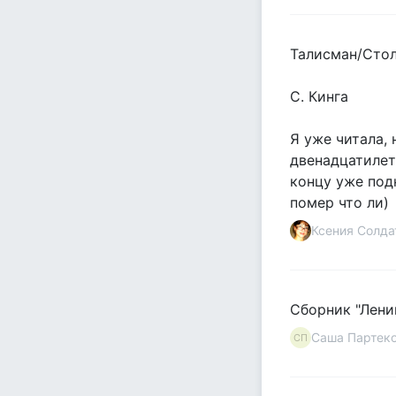
Талисман/Сто
С. Кинга
Я уже читала, 
двенадцатилет
концу уже подн
помер что ли)
Ксения Солда
Сборник "Лени
Саша Партек
СП