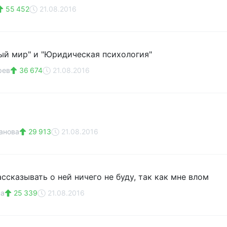
55 452
21.08.2016
ый мир" и "Юридическая психология"
рев
36 674
21.08.2016
анова
29 913
21.08.2016
ассказывать о ней ничего не буду, так как мне влом
на
25 339
21.08.2016