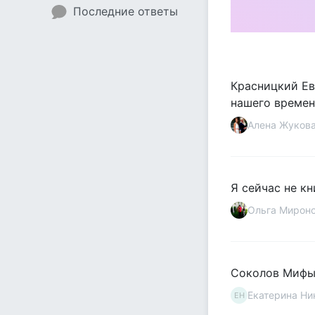
Последние ответы
Красницкий Евг
нашего времени
Алена Жуков
Я сейчас не кн
Ольга Мирон
Соколов Мифы
Екатерина Ни
ЕН