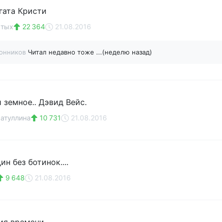
гата Кристи
ытых
22 364
21.08.2016
онников
Читал недавно тоже ...(неделю назад)
 земное.. Дэвид Вейс.
атуллина
10 731
21.08.2016
н без ботинок....
9 648
21.08.2016