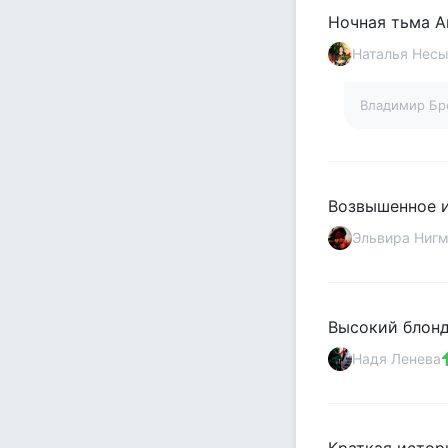
Ночная тьма А
Наталья Нес
Владимир Бр
Возвышенное и
Эльвира Нигм
Высокий блонди
Надя Ленева