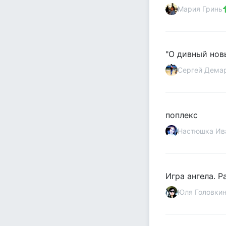
Мария Гринь
"О дивный нов
Сергей Дема
поплекс
Настюшка Ив
Игра ангела. Р
Юля Головки