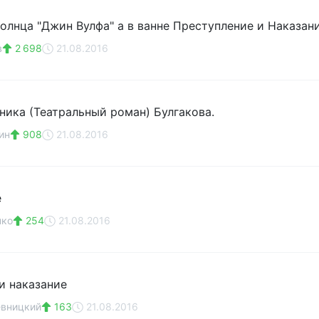
солнца "Джин Вулфа" а в ванне Преступление и Наказан
в
2 698
21.08.2016
ника (Театральный роман) Булгакова.
ин
908
21.08.2016
e
нко
254
21.08.2016
и наказание
евницкий
163
21.08.2016