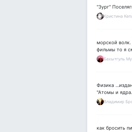
"Зург" Поселяг
Кристина Кеп
морской волк.
фильмы то я с
Бахытгуль Му
Физика ...изда
"Атомы и ядра..
Владимир Бр
как бросить п