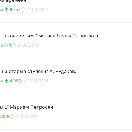
ия времени
ов
8 757
21.08.2016
 а конкретнее " черная бездна" ( рассказ )
5 774
21.08.2016
 на старые ступени" А. Чудаков.
ва
4 960
21.08.2016
м..." Мариам Петросян
 289
21.08.2016