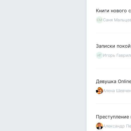
Книги нового 
Саня Мальце
СМ
Записки покой
Игорь Гаврил
ИГ
Девушка Onlin
Алена Шевче
Преступление 
Александр П