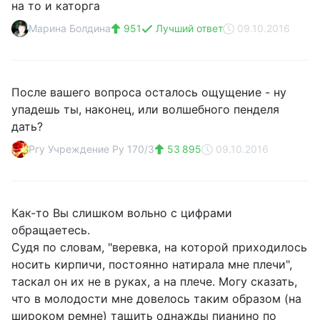
на то и каторга
Марина Болдина
951
Лучший ответ
09.10.2016
После вашего вопроса осталось ощущение - ну
упадешь ты, наконец, или волшебного пенделя
дать?
Ргу Учреждение Ру 170/3
53 895
09.10.2016
Как-то Вы слишком вольно с цифрами
обращаетесь.
Судя по словам, "веревка, на которой приходилось
носить кирпичи, постоянно натирала мне плечи",
таскал он их не в руках, а на плече. Могу сказать,
что в молодости мне довелось таким образом (на
широком ремне) тащить однажды пианино по