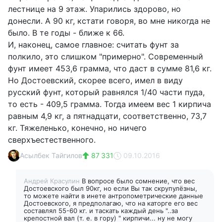
лестнице на 9 этаж. Упарились здорово, но
донесли. А 90 кг, кстати говоря, во мне никогда не
было. В те годы - ближе к 66.
И, наконец, самое главное: считать фунт за
полкило, это слишком "примерно". Современный
фунт имеет 453,6 грамма, что даст в сумме 81,6 кг.
Но Достоевский, скорее всего, имел в виду
русский фунт, который равнялся 1/40 части пуда,
то есть - 409,5 грамма. Тогда имеем вес 1 кирпича
равным 4,9 кг, а пятнадцати, соответственно, 73,7
кг. Тяжеленько, конечно, но ничего
сверхъестественного.
Асылбек Тайгилов
87 331
09.10.2016
Андрей Красулин
В вопросе было сомнение, что вес
Достоевского был 90кг, но если Вы так скрупулёзны,
то можете найти в инете антропометрические данные
Достоевского, я предполагаю, что на каторге его вес
составлял 55-60 кг. и таскать каждый день "..за
крепостной вал (т. е. в гору) " кирпичи... ну не могу