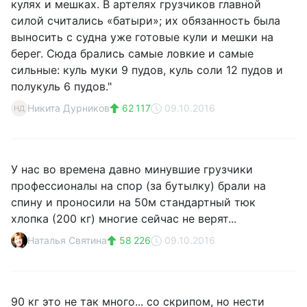
кулях и мешках. В артелях грузчиков главной
силой считались «батыри»; их обязанность была
выносить с судна уже готовые кули и мешки на
берег. Сюда брались самые ловкие и самые
сильные: куль муки 9 пудов, куль соли 12 пудов и
полукуль 6 пудов."
Никита Дурников
62 117
09.10.2016
НД
У нас во времена давно минувшие грузчики
профессионалы на спор (за бутылку) брали на
спину и проносили на 50м стандартный тюк
хлопка (200 кг) многие сейчас не верят...
Наталья Святина
58 226
09.10.2016
90 кг это не так много... со скрипом, но нести