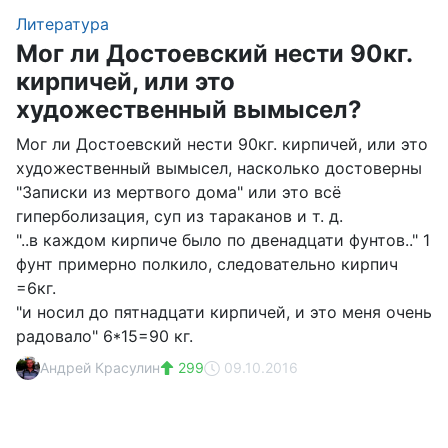
Литература
Мог ли Достоевский нести 90кг.
кирпичей, или это
художественный вымысел?
Мог ли Достоевский нести 90кг. кирпичей, или это
художественный вымысел, насколько достоверны
"Записки из мертвого дома" или это всё
гиперболизация, суп из тараканов и т. д.
"..в каждом кирпиче было по двенадцати фунтов.." 1
фунт примерно полкило, следовательно кирпич
=6кг.
"и носил до пятнадцати кирпичей, и это меня очень
радовало" 6*15=90 кг.
Андрей Красулин
299
09.10.2016