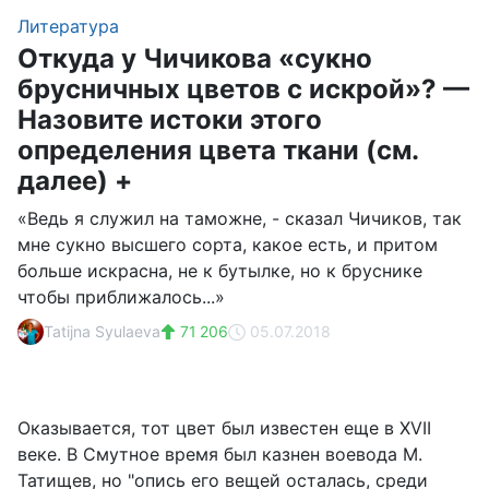
Литература
Откуда у Чичикова «сукно
брусничных цветов с искрой»? —
Назовите истоки этого
определения цвета ткани (см.
далее) +
«Ведь я служил на таможне, - сказал Чичиков, так
мне сукно высшего сорта, какое есть, и притом
больше искрасна, не к бутылке, но к бруснике
чтобы приближалось...»
Tatijna Syulaeva
71 206
05.07.2018
Оказывается, тот цвет был известен еще в XVII
веке. В Смутное время был казнен воевода М.
Татищев, но "опись его вещей осталась, среди