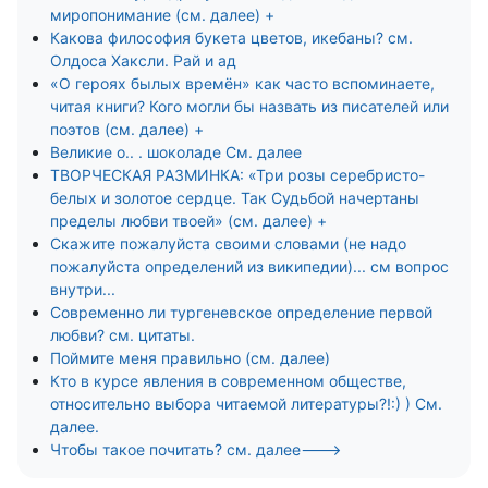
миропонимание (см. далее) +
Какова философия букета цветов, икебаны? см.
Олдоса Хаксли. Рай и ад
«О героях былых времён» как часто вспоминаете,
читая книги? Кого могли бы назвать из писателей или
поэтов (см. далее) +
Великие о.. . шоколаде См. далее
ТВОРЧЕСКАЯ РАЗМИНКА: «Три розы серебристо-
белых и золотое сердце. Так Судьбой начертаны
пределы любви твоей» (см. далее) +
Скажите пожалуйста своими словами (не надо
пожалуйста определений из википедии)... см вопрос
внутри...
Современно ли тургеневское определение первой
любви? см. цитаты.
Поймите меня правильно (см. далее)
Кто в курсе явления в современном обществе,
относительно выбора читаемой литературы?!:) ) См.
далее.
Чтобы такое почитать? см. далее--->