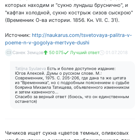
которых находим и "сукно лундыш бруснично", и
"кафтан холодной, сукно кострыж сизов сыскрою"
(Временник О-ва истории. 1856. Кн. VII. С. 31).
Источник:
http://naukarus.com/tsvetovaya-palitra-v-
poeme-n-v-gogolya-mertvye-dushi
Санек Земцов
50 075
Лучший ответ
01.07.2018
СЗ
Tatijna Syulaeva
Есть и более доступное издание:
Югов Алексей. Думы о русском слове. М.:
Современник, 1975. С. 205-206, где дана та же цитата
из "Временника", но с подробным пояснением о судьбе
боярина Михаила Татищева, объявленного изменником
и затем казненного...
Спасибо за верный ответ (боюсь, что он единственным
останется)
Чичиков ищет сукна «цветов темных, оливковых