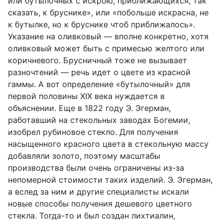
или бутылочных с искрою, приближающихся, так
сказать, к бруснике», или «побольше искрасна, не
к бутылке, но к бруснике чтоб приближалось».
Указание на оливковый — вполне конкретно, хотя
оливковый может быть с примесью желтого или
коричневого. Брусничный тоже не вызывает
разночтений — речь идет о цвете из красной
гаммы. А вот определение «бутылочный» для
первой половины XIX века нуждается в
объяснении. Еще в 1822 году Э. Эгерман,
работавший на стекольных заводах Богемии,
изобрел рубиновое стекло. Для получения
насыщенного красного цвета в стекольную массу
добавляли золото, поэтому масштабы
производства были очень ограничены из-за
непомерной стоимости таких изделий. Э. Эгерман,
а вслед за ним и другие специалисты искали
новые способы получения дешевого цветного
стекла. Тогда-то и был создан лихтиалин,