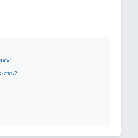
тать?
очитать?