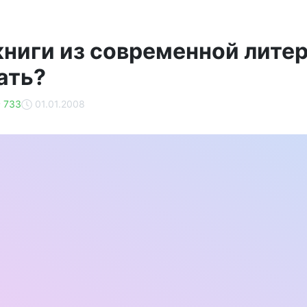
книги из современной лите
ать?
733
01.01.2008