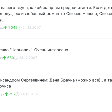
т вашего вкуса, какой жанр вы предпочитаете. Если дет
инову.., если любовный роман то Сьюзен Нэпьер, Сьюзен
 д
ва
1 045
24.12.2007
енко "Черновик". Очень интересно.
ов
680
24.12.2007
ександром Сергеевичем: Дэна Брауна (можно все) , а т
оукса
рук
392
24.12.2007