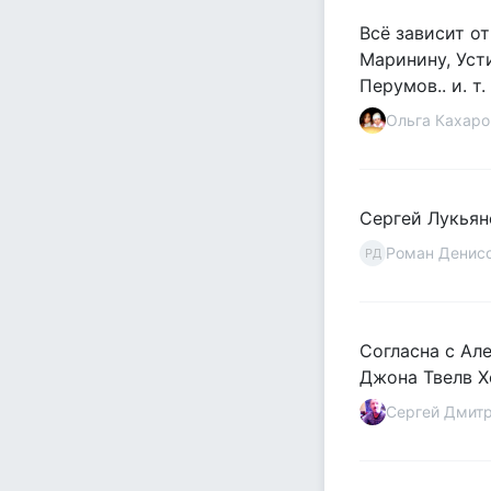
Всё зависит о
Маринину, Уст
Перумов.. и. т.
Ольга Кахаро
Сергей Лукьян
Роман Денис
РД
Согласна с Ал
Джона Твелв Х
Сергей Дмит