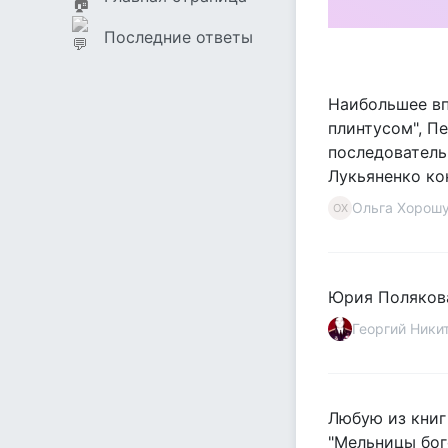
Последние ответы
Наибольшее вп
плинтусом", Пе
последователь
Лукьяненко ко
Ольга Хорош
ОХ
Юрия Полякова
Георгий Ники
Любую из книг 
"Мельницы бог