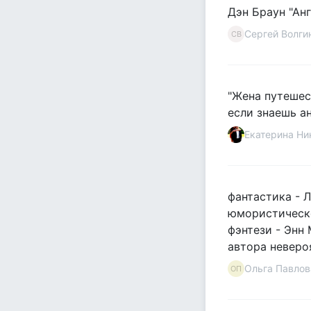
Дэн Браун "Ан
Сергей Волги
СВ
"Жена путешес
если знаешь ан
Екатерина Ни
фантастика - Л
юмористическо
фэнтези - Энн
автора неверо
Ольга Павлов
ОП