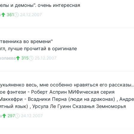
гелы и демоны". очень интересная
н
361
24.12.2007
твенника во времени"
гл, лучше прочитай в оригинале
колаева
315
25.12.2007
укьяненко весь, мне особенно нравяться его рассказы.. 
е фэнтези - Роберт Асприн МИФическая серия
 Маккефри - Всадники Перна (люди на драконах) , Андр
ятный язык) , Урсула Ле Гуинн Сказанья Земноморья
а
297
24.12.2007