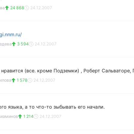
ва
24 868
24.12.2007
gi.nnm.ru/
едева
3 594
24.12.2007
равится (все. кроме Подземки) , Роберт Сальваторе, П
илова
1 578
24.12.2007
го языка, а то что-то зыбывать его начали.
ниаминов
1 214
24.12.2007