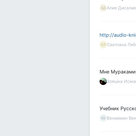
Алия Дисалие
АД
http://audio-kni
Светлана Леб
СЛ
Мне Мураками н
Зояшка Исма
Учебник Русско
Вениамин Ве
ВВ