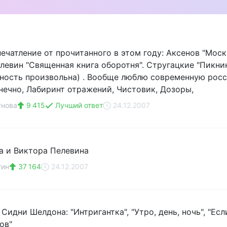
ечатление от прочитанного в этом году: Аксенов "Моск
левин "Священная книга оборотня". Стругацкие "Пикник
ность произвольна) . Вообще люблю современную росс
нечно, Лабиринт отражений, Чистовик, Дозоры,
унова
9 415
Лучший ответ
24.12.2007
 и Виктора Пелевина
тин
37 164
24.12.2007
Сидни Шелдона: "Интригантка", "Утро, день, ночь", "Если
ов"