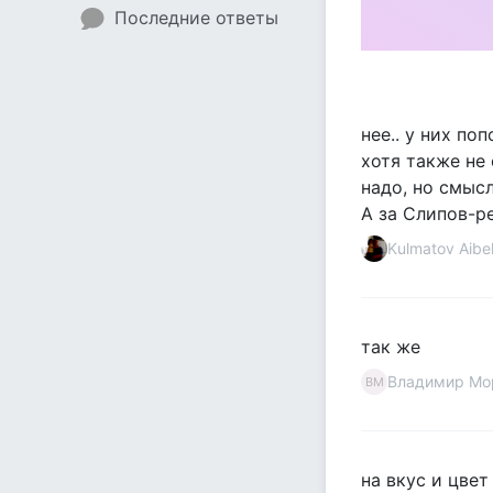
Последние ответы
нее.. у них по
хотя также не
надо, но смысл
А за Слипов-ре
Kulmatov Aibe
так же
Владимир Мо
ВМ
на вкус и цвет