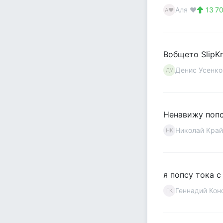
Аля ♥
13 7
А♥
Вобщето SlipKn
Денис Усенко
ДУ
Ненавижу попс
Николай Край
НК
я попсу тока с
Геннадий Кон
ГК