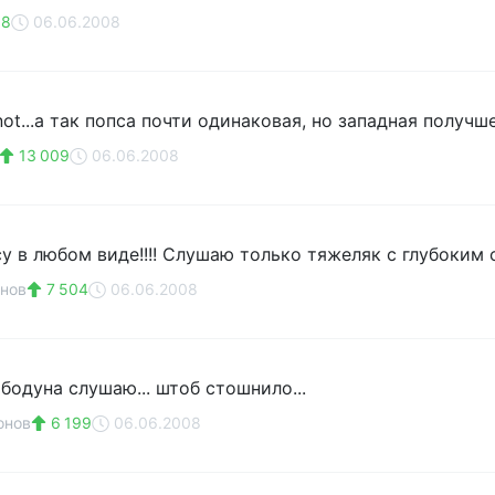
08
06.06.2008
ot...а так попса почти одинаковая, но западная получш
13 009
06.06.2008
у в любом виде!!!! Слушаю только тяжеляк с глубоким
нов
7 504
06.06.2008
 бодуна слушаю... штоб стошнило...
онов
6 199
06.06.2008