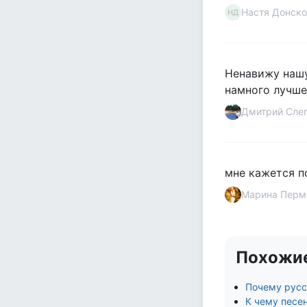
Настя Донско
НД
Ненавижу нашу
намного лучше
Дмитрий Сле
мне кажется п
Марина Перм
Похожи
Почему русск
К чему песе