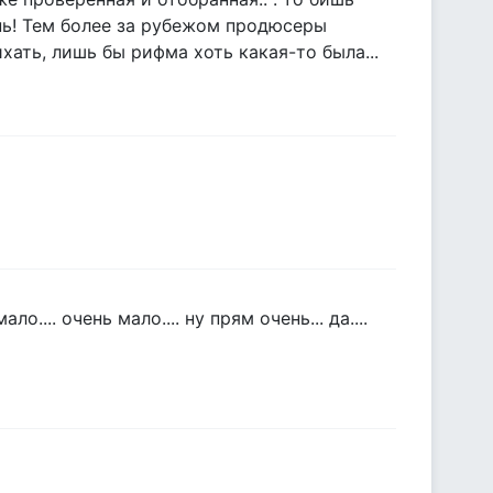
рень! Тем более за рубежом продюсеры
хать, лишь бы рифма хоть какая-то была...
.... очень мало.... ну прям очень... да....