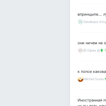
впринцыпе.... 
Земфира Атл
ЗА
они ничем не 
@ Ефим @
1
@Е
к попсе какова
Mikhail Gusev
Иностранная п
ну ты ведь сл