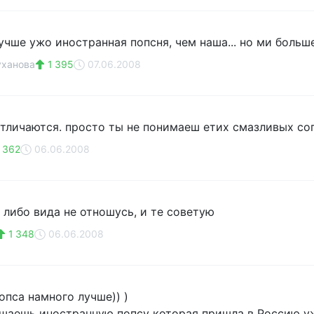
лучше ужо иностранная попсня, чем наша... но ми больш
уханова
1 395
07.06.2008
отличаются. просто ты не понимаеш етих смазливых со
 362
06.06.2008
 либо вида не отношусь, и те советую
1 348
06.06.2008
опса намного лучше)) )
ушаешь иностранную попсу которая пришла в Россию уже