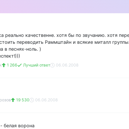
пса реально качественне. хотя бы по звучанию. хотя пе
 стоить переводить Раммштайн и всякие миталл группы.
а в песнях-ноль. )
спект!)))
k
1 266
Лучший ответ
06.06.2008
розов
19 530
06.06.2008
 - белая ворона