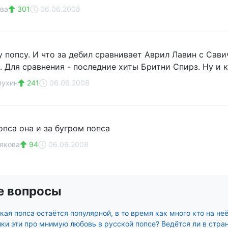
ва
301
06.06.2008
 попсу. И что за дебил сравнивает Аврил Лавин с Савич
. Для сравнения - последние хиты Бритни Спирз. Ну и к
пухин
241
06.06.2008
опса она и за бугром попса
якова
94
06.06.2008
е вопросы
ая попса остаётся популярной, в то время как много кто на не
нки эти про мнимую любовь в русской попсе? Ведётся ли в стра