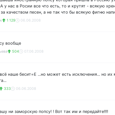
А у нас в Росии все что есть, то и крутят - всякую х
за качеством песен, а не так что бы всякую фигню напи
к
1 129
06.06.2008
су вообще
ьева
504
07.06.2008
ё наше бесит=E ...но может есть исключения... но их мало
а...
333
06.06.2008
шу ни заморскую попсу! ! Вот так им и передайте!!!!