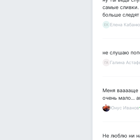
самые сливки. 
больше следят 
Елена Кабаню
ЕК
не слушаю поп
Галина Астаф
ГА
Меня вааааще вс
очень мало... аг
Юнус Иванов
Не люблю ни на