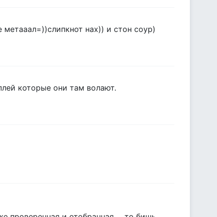
е метааал=))слипкнот нах)) и стон соур)
плей которые они там волают.
 проверенная и отобранная.. . то бишь