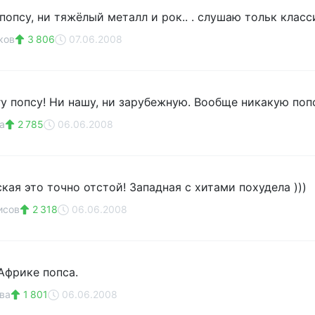
попсу, ни тяжёлый металл и рок.. . слушаю тольк клас
ков
3 806
07.06.2008
гу попсу! Ни нашу, ни зарубежную. Вообще никакую поп
а
2 785
06.06.2008
кая это точно отстой! Западная с хитами похудела )))
исов
2 318
06.06.2008
Африке попса.
ва
1 801
06.06.2008