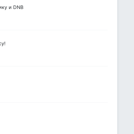
сику и DNB
су!