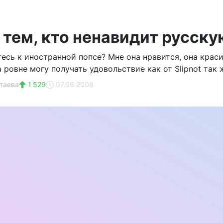
тем, кто ненавидит русскую
тесь к иностранной попсе? Мне она нравится, она крас
а ровне могу получать удовольствие как от Slipnot так 
таева
1 529
07.06.2008