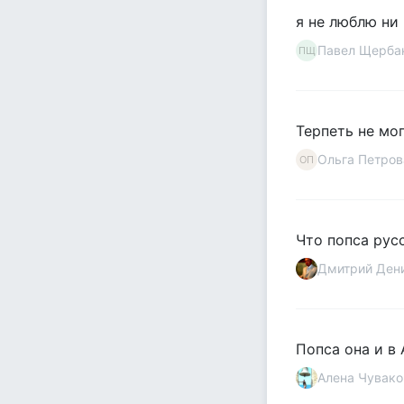
я не люблю ни 
Павел Щерба
ПЩ
Терпеть не мо
Ольга Петров
ОП
Что попса русс
Дмитрий Ден
Попса она и в 
Алена Чувако