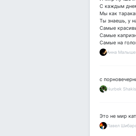
С каждым днем
Мы как таракан
Ты знаешь, у н
Самые красивы
Самые капризн
Самые на голов
Анна Малыше
с порновечерн
Nurbek Shaki
Это не мир ка
Павел Шибар