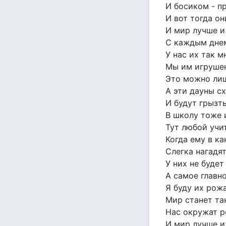
И босиком - п
И вот тогда о
И мир лучше и
С каждым днем
У нас их так м
Мы им игрушек
Это можно ли
А эти дауны сх
И будут грызть
В школу тоже и
Тут любой учит
Когда ему в к
Слегка нагадят
У них не будет
А самое главно
Я буду их рож
Мир станет так
Нас окружат р
И мир лучше и