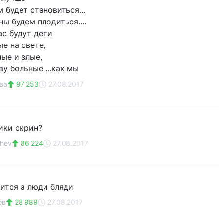
 будет становиться...
ы будем плодиться....
ас будут дети
е на свете,
ые и злые,
у больные ...как мы
ва
97 253
27.08.2017
ики скрин?
shev
86 224
27.08.2017
тится а люди бляди
ов
28 989
27.08.2017