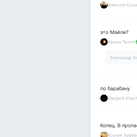
Алексей Кузн
это Майли?
Ирина Троян
Александр Т
по барабану
Margarit Khac
Копец. В пропа
Ксения Хафиз