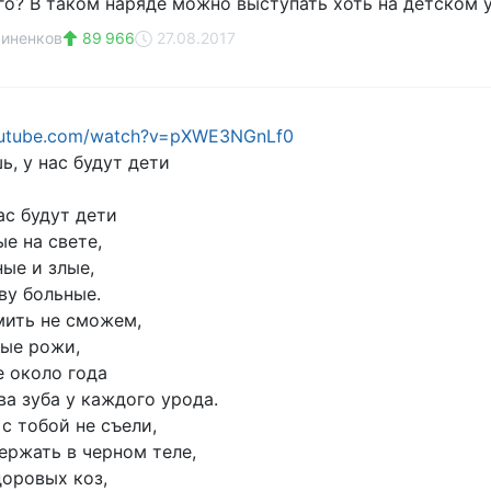
ого? В таком наряде можно выступать хоть на детском 
риненков
89 966
27.08.2017
outube.com/watch?v=pXWE3NGnLf0
шь, у нас будут дети
ас будут дети
е на свете,
ые и злые,
ву больные.
ить не сможем,
ные рожи,
е около года
ва зуба у каждого урода.
с тобой не съели,
ержать в черном теле,
доровых коз,