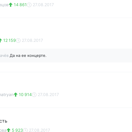
ецов
14 861
27.08.2017
12 159
27.08.2017
качёв
Да на ее концерте.
hatryan
10 914
27.08.2017
сть
ова
5 923
27.08.2017