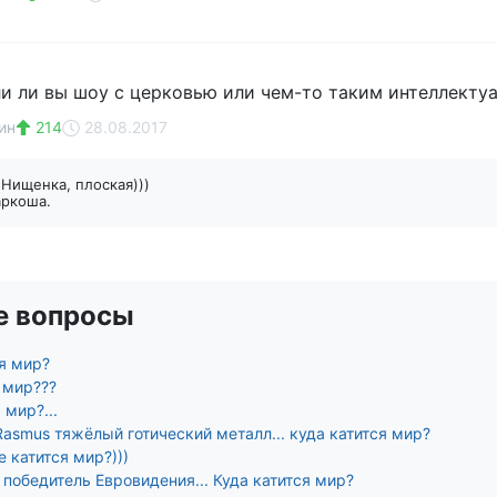
ли ли вы шоу с церковью или чем-то таким интеллекту
ин
214
28.08.2017
n
Нищенка, плоская)))
аркоша.
е вопросы
я мир?
 мир???
 мир?...
Rasmus тяжёлый готический металл... куда катится мир?
 катится мир?)))
победитель Евровидения... Куда катится мир?