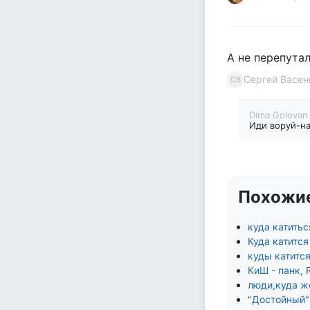
А не перепута
Сергей Васен
СВ
Dima Golova
Иди воруй-н
Похожи
куда катитьс
Куда катится
куды катится
КиШ - панк, 
люди,куда же
"Достойный" 