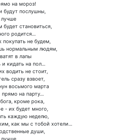
рямо на мороз!
ни будут послушны,
 лучше
 будет становиться,
ного родится...
 покупать не будем,
шь нормальным людям,
ватят в лапы
 и кидать на пол...
х водить не стоит,
ель сразу взвоет,
анун восьмого марта
 прямо на парту...
 бога, кроме рока,
е - их будет много,
ать каждую неделю,
им, как мы с тобой хотели...
одственные души,
 лучше