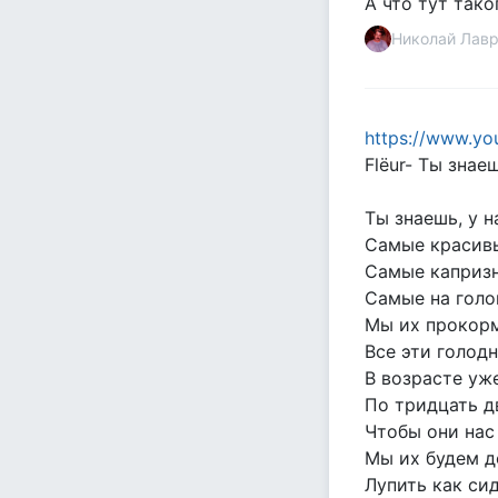
А что тут так
Николай Лав
https://www.y
Flëur- Ты знае
Ты знаешь, у н
Самые красивы
Самые капризн
Самые на голо
Мы их прокорм
Все эти голод
В возрасте уж
По тридцать д
Чтобы они нас 
Мы их будем д
Лупить как си