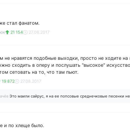
же стал фанатом.
нюк
21 154
27.08.2017
ам не нравятся подобные выходки, просто не ходите на
ожно сходить в оперу и послушать "высокое" искусство
том сетовать на то, что там пьют.
19 872
27.08.2017
качёв
Это маили сайрус, я на ее попсовые среднечковые песенки не
е и по хлеще было.