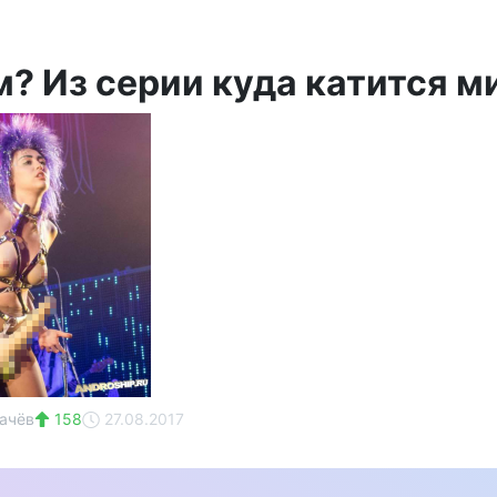
м? Из серии куда катится м
ачёв
158
27.08.2017