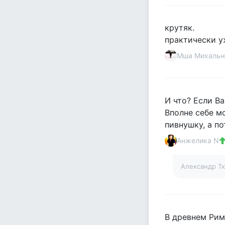
крутяк.
практически у
Мша Михаль
И что? Если В
Вполне себе м
пивнушку, а по
Анжелика N
Александр Т
В древнем Рим