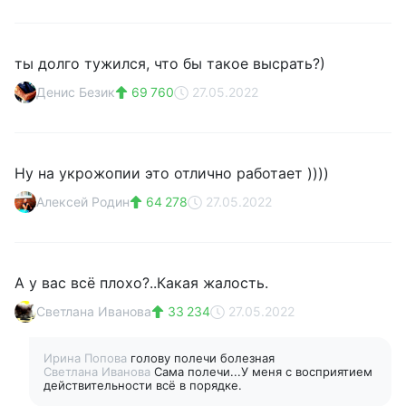
ты долго тужился, что бы такое высрать?)
Денис Безик
69 760
27.05.2022
Ну на укрожопии это отлично работает ))))
Алексей Родин
64 278
27.05.2022
А у вас всё плохо?..Какая жалость.
Светлана Иванова
33 234
27.05.2022
Ирина Попова
голову полечи болезная
Светлана Иванова
Сама полечи...У меня с восприятием
действительности всё в порядке.