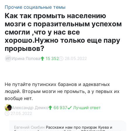
Прочие социальные темы
Как так промыть населению
мозги с поразительным успехом
смогли ,что у нас все
хорошо.Нужно только еще пару
прорывов?
Ирина Попова
15 352
28.05.2022
ИП
Не путайте путинских баранов и адекватных
людей. Вторым мозги не промыть, а у первых их
вообще нет.
Александр Демко
66 937
Лучший ответ
27.05.2022
Евгений Скибин
Расскажи нам про призрак Куева и