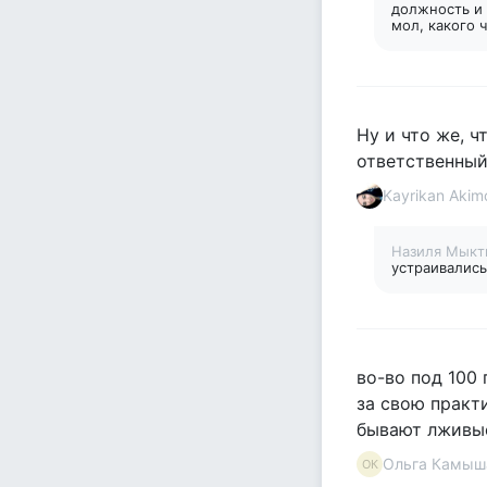
должность и 
мол, какого ч
Ну и что же, ч
ответственный
Kayrikan Akim
Назиля Мык
устраивались
во-во под 100
за свою практ
бывают лживые
Ольга Камыш
ОК