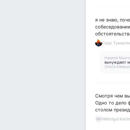
я не знаю, поч
собеседовании
обстоятельств
Саак Тумася
Назиля Мык
вынуждают м
Ольга Камыш
Смотря чем вы
Одно то дело 
столом президе
Mehrigul Kari
MK