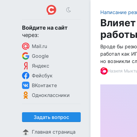
Написание ре
Влияет
Войдите на сайт
работы
через:
Mail.ru
Вроде бы резю
работал как И
Google
но возникли сл
Яндекс
Назиля Мыкт
Фейсбук
ВКонтакте
Одноклассники
Задать вопрос
Главная страница