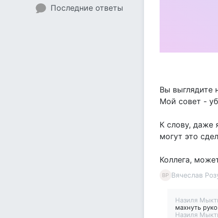
Последние ответы
Вы выглядите 
Мой совет - у
К слову, даже 
могут это сдел
Коллега, может
Вячеслав Роз
ВР
Назиля Мык
махнуть руко
Назиля Мык