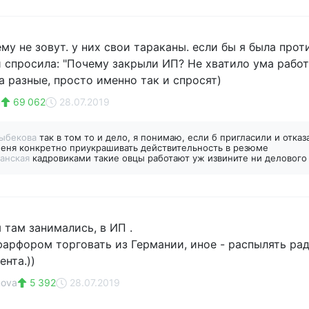
ему не зовут. у них свои тараканы. если бы я была про
 спросила: "Почему закрыли ИП? Не хватило ума работат
а разные, просто именно так и спросят)
н
69 062
28.07.2019
тыбекова
так в том то и дело, я понимаю, если б пригласили и отка
еня конкретно приукрашивать действительность в резюме
анская
кадровиками такие овцы работают уж извините ни делового 
 там занимались, в ИП .
фарфором торговать из Германии, иное - распылять ра
нта.))
mova
5 392
28.07.2019