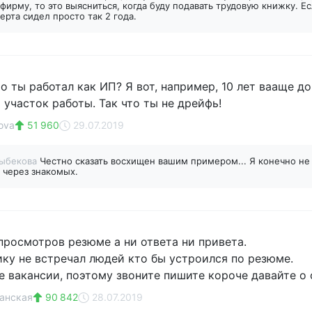
фирму, то это выясниться, когда буду подавать трудовую книжку. Ес
ерта сидел просто так 2 года.
то ты работал как ИП? Я вот, например, 10 лет вааще до
 участок работы. Так что ты не дрейфь!
ova
51 960
29.07.2019
тыбекова
Честно сказать восхищен вашим примером... Я конечно не 
 через знакомых.
 просмотров резюме а ни ответа ни привета.
ику не встречал людей кто бы устроился по резюме.
 вакансии, поэтому звоните пишите короче давайте о 
анская
90 842
28.07.2019