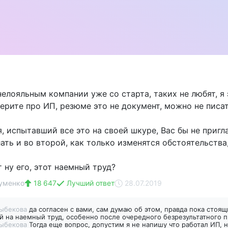
нелояльным компании уже со старта, таких не любят, я
берите про ИП, резюме это не документ, можно не писат
я, испытавший все это на своей шкуре, Вас бы не приг
ать и во второй, как только изменятся обстоятельства,
 ну его, этот наемный труд?
уменко
18 647
Лучший ответ
28.07.2019
тыбекова
да согласен с вами, сам думаю об этом, правда пока стоящ
й на наемный труд, особенно после очередного безрезультатного 
тыбекова
Тогда еще вопрос, допустим я не напишу что работал ИП, 