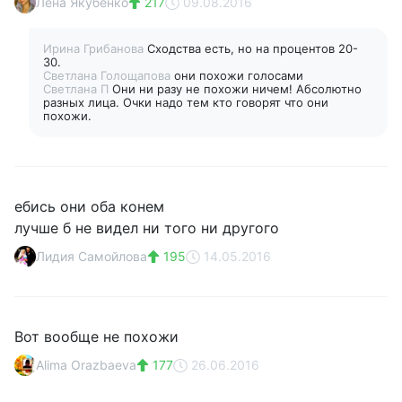
Лена Якубенко
217
09.08.2016
Ирина Грибанова
Сходства есть, но на процентов 20-
30.
Светлана Голощапова
они похожи голосами
Светлана П
Они ни разу не похожи ничем! Абсолютно
разных лица. Очки надо тем кто говорят что они
похожи.
ебись они оба конем
лучше б не видел ни того ни другого
Лидия Самойлова
195
14.05.2016
Вот вообще не похожи
Alima Orazbaeva
177
26.06.2016