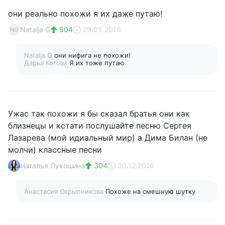
они реально похожи я их даже путаю!
Natalja G
504
29.05.2016
NG
Natalja G
они нифига не похожи!
Дарья Котова
Я их тоже путаю
Ужас так похожи я бы сказал братья они как
близнецы и кстати послушайте песню Сергея
Лазарева (мой идиальный мир) а Дима Билан (не
молчи) классные песни
Наталья Лукошина
304
30.12.2016
Анастасия Скрыпникова
Похоже на смешную шутку