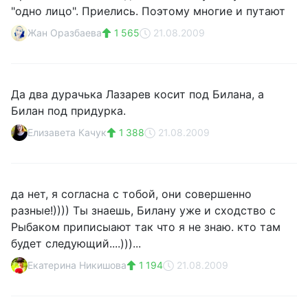
"одно лицо". Приелись. Поэтому многие и путают
Жан Оразбаева
1 565
21.08.2009
Да два дурачька Лазарев косит под Билана, а
Билан под придурка.
Елизавета Качук
1 388
21.08.2009
да нет, я согласна с тобой, они совершенно
разные!)))) Ты знаешь, Билану уже и сходство с
Рыбаком приписыают так что я не знаю. кто там
будет следующий....)))...
Екатерина Никишова
1 194
21.08.2009