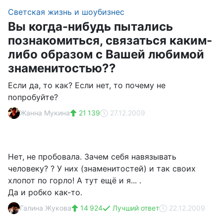
Светская жизнь и шоубизнес
Вы когда-нибудь пытались
познакомиться, связаться каким-
либо образом с Вашей любимой
знаменитостью??
Если да, то как? Если нет, то почему не
попробуйте?
Жанна Мукина
21 139
27.12.2009
Нет, не пробовала. Зачем себя навязывать
человеку? ? У них (знаменитостей) и так своих
хлопот по горло! А тут ещё и я... .
Да и робко как-то.
Галина Жукова
14 924
Лучший ответ
22.12.2009