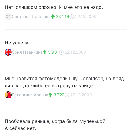
Нет, слишком сложно. И мне это не надо.
Светлана Потапова
23 146
22.12.2009
СП
Не успела...
Соня Иванкина
5 901
22.12.2009
Мне нравится фотомодель Lilly Donaldson, но вряд
ли я когда -либо ее встречу на улице.
Валентина Халина
3 720
22.12.2009
Пробовала раньше, когда была глупенькой.
А сейчас нет.