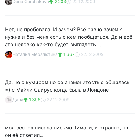
Daria Gorchakova
2 203
22.12.2009
Нет, не пробовала. И зачем? Всё равно зачем я
нужна и без меня есть с кем пообщаться. Да и всё
это неловко как-то будет выглядеть....
Наталья Мерзлютина
1 667
22.12.2009
Да, не с кумиром но со знаменитостью общалась
=) с Майли Сайрус когда была в Лондоне
Дана
1 396
22.12.2009
Да
моя сестра писала письмо Тимати, и странно, но
он её ответил...