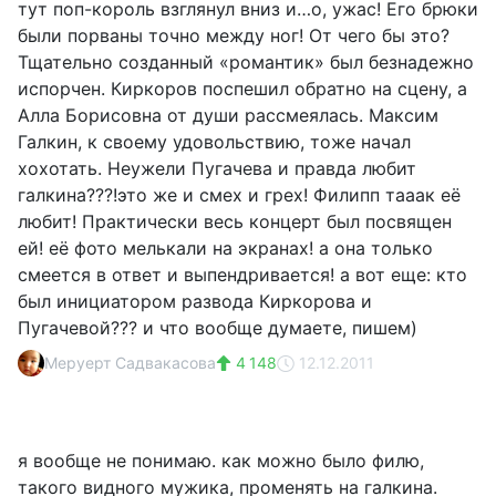
тут поп-король взглянул вниз и…о, ужас! Его брюки
были порваны точно между ног! От чего бы это?
Тщательно созданный «романтик» был безнадежно
испорчен. Киркоров поспешил обратно на сцену, а
Алла Борисовна от души рассмеялась. Максим
Галкин, к своему удовольствию, тоже начал
хохотать. Неужели Пугачева и правда любит
галкина???!это же и смех и грех! Филипп тааак её
любит! Практически весь концерт был посвящен
ей! её фото мелькали на экранах! а она только
смеется в ответ и выпендривается! а вот еще: кто
был инициатором развода Киркорова и
Пугачевой??? и что вообще думаете, пишем)
Меруерт Садвакасова
4 148
12.12.2011
я вообще не понимаю. как можно было филю,
такого видного мужика, променять на галкина.