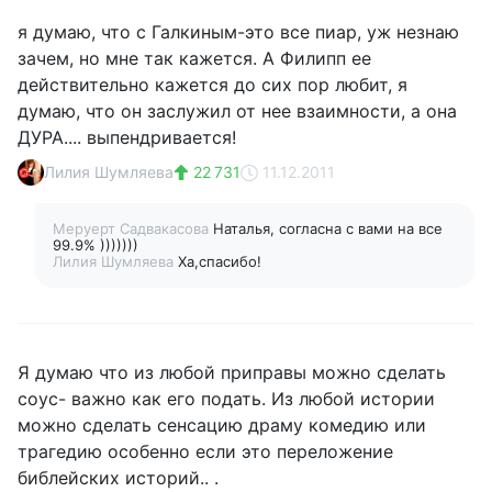
я думаю, что с Галкиным-это все пиар, уж незнаю
зачем, но мне так кажется. А Филипп ее
действительно кажется до сих пор любит, я
думаю, что он заслужил от нее взаимности, а она
ДУРА.... выпендривается!
Лилия Шумляева
22 731
11.12.2011
Меруерт Садвакасова
Наталья, согласна с вами на все
99.9% )))))))
Лилия Шумляева
Ха,спасибо!
Я думаю что из любой приправы можно сделать
соус- важно как его подать. Из любой истории
можно сделать сенсацию драму комедию или
трагедию особенно если это переложение
библейских историй.. .