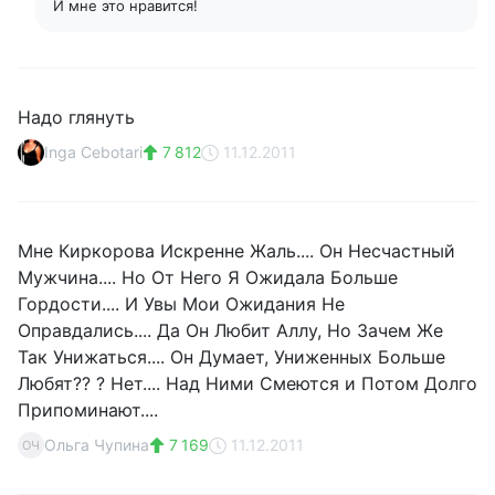
И мне это нравится!
Надо глянуть
Inga Cebotari
7 812
11.12.2011
Мне Киркорова Искренне Жаль.... Он Несчастный
Мужчина.... Но От Него Я Ожидала Больше
Гордости.... И Увы Мои Ожидания Не
Оправдались.... Да Он Любит Аллу, Но Зачем Же
Так Унижаться.... Он Думает, Униженных Больше
Любят?? ? Нет.... Над Ними Смеются и Потом Долго
Припоминают....
Ольга Чупина
7 169
11.12.2011
ОЧ