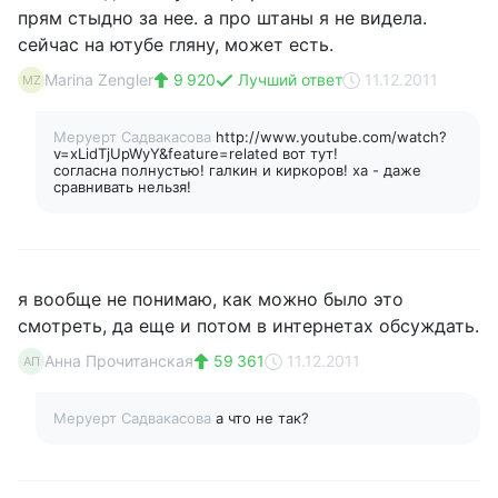
прям стыдно за нее. а про штаны я не видела.
сейчас на ютубе гляну, может есть.
Marina Zengler
9 920
Лучший ответ
11.12.2011
MZ
Меруерт Садвакасова
http://www.youtube.com/watch?
v=xLidTjUpWyY&feature=related вот тут!
согласна полнустью! галкин и киркоров! ха - даже
сравнивать нельзя!
я вообще не понимаю, как можно было это
смотреть, да еще и потом в интернетах обсуждать.
Анна Прочитанская
59 361
11.12.2011
АП
Меруерт Садвакасова
а что не так?