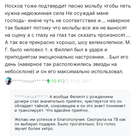
Носков тоже подтвердит песню мольбу чтобы петь
нужна недюжинная сила Не осуждай меня
господь- иначе чуть не соответствие и.... наверное
так бывает потому что мольбы все же не выносят
на сцену а с глазу на глаз так сказать произносят....
А так все прекрасно хорошо, шоу великолепное. М.
Г. было неловко т. к Филлип был в ударе и
приподнятом эмоционально настроении. . Был его
день (наверное так расположились звезды на
небосклоне) и он его максимально использовал.
*****нюша*** **
10 412
11.12.2011
*****нюша*** **
А вообще Филипп с рождением
дочери стал значительно приятен, чувствуется что он
обладает тайной, сокровищем и он это знает понимает
и транслирует. Что вдвойне приятно.
Желаю им успехов и благополучия. Смотрела на ТВ как
он выбирал подарки. Было трогательно. Его голос
звучит более хитро.