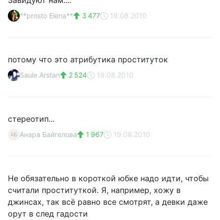
Завидуют нам....
**prosto Elena**
3 477
19.08.2010
потому что это атрибутика проституток
Saule Arstan
2 524
19.08.2010
стереотип...
Анара Байгелова
1 967
19.08.2010
АБ
Не обязательно в короткой юбке надо идти, чтобы
считали проституткой. Я, например, хожу в
джинсах, так всё равно все смотрят, а девки даже
орут в след гадости