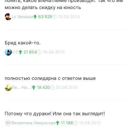
понять, какое впечатление производят. Так что им
можно делать скидку на юность
Lv Vanessa
63 929
19.08.2010
Бред какой-то.
V C
21 854
19.08.2010
полностью солидарна с ответом выше
Ле... На....
18 420
20.08.2010
Потому что дураки! Или она так выглядит!
Валентина Некрасова
11 188
19.08.2010
ВН