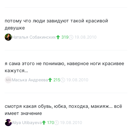
потому что люди завидуют такой красивой
девушке
Наталья Собакинских
319
19.08.2010
я сама этого не понимаю, наверное ноги красивее
кажутся...
Маська Андреева
215
19.08.2010
МА
смотря какая обувь, юбка, походка, макияж... всё
имеет значение
Aliya Utibayeva
170
19.08.2010