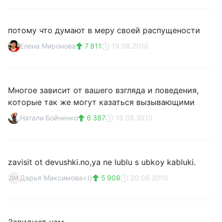
потому что думают в меру своей распущености
Елена Миронова
7 811
19.08.2010
Многое зависит от вашего взгляда и поведения,
которые так же могут казаться вызывающими
Натали Бойченко
6 387
19.08.2010
zavisit ot devushki.no,ya ne lublu s ubkoy kabluki.
Дарья Максимова=))
5 908
20.08.2010
ДМ