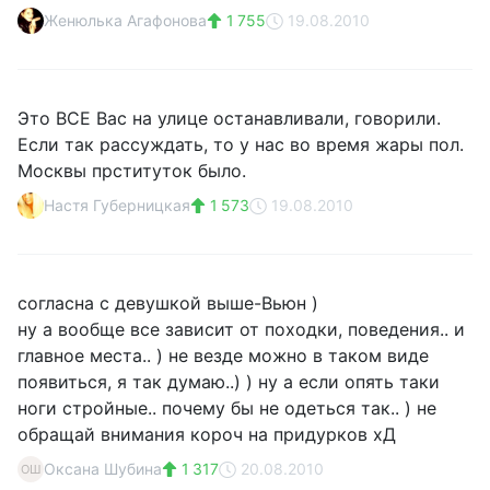
Женюлька Агафонова
1 755
19.08.2010
Это ВСЕ Вас на улице останавливали, говорили.
Если так рассуждать, то у нас во время жары пол.
Москвы прституток было.
Настя Губерницкая
1 573
19.08.2010
согласна с девушкой выше-Вьюн )
ну а вообще все зависит от походки, поведения.. и
главное места.. ) не везде можно в таком виде
появиться, я так думаю..) ) ну а если опять таки
ноги стройные.. почему бы не одеться так.. ) не
обращай внимания короч на придурков хД
Оксана Шубина
1 317
20.08.2010
ОШ