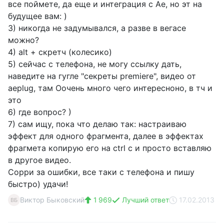
все поймете, да еще и интеграция с Ае, но эт на
будущее вам: )
3) никогда не задумывался, а разве в вегасе
можно?
4) alt + скретч (колесико)
5) сейчас с телефона, не могу ссылку дать,
наведите на гугле "секреты premiere", видео от
aeplug, там Оочень много чего интересноно, в тч и
это
6) где вопрос? )
7) сам ищу, пока что делаю так: настраиваю
эффект для одного фрагмента, далее в эффектах
фрагмета копирую его на ctrl c и просто вставляю
в другое видео.
Сорри за ошибки, все таки с телефона и пишу
быстро) удачи!
Виктор Быковский
1 969
Лучший ответ
17.02.2013
ВБ