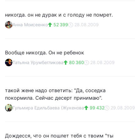
никогда. он не дурак и с голоду не помрет.
Анна Моисеенко
52 399
28.08.2009
Вообще никогда. Он не ребенок
Татьяна Урумбегликова
80 360
28.08.2009
такой жене надо ответить: "Да, соседка
покормила. Сейчас десерт принимаю".
Гульмира Едильбаева (Жукенова
99 432
29.08.2009
Дождесся, что он пошлет тебя с твоим "ты