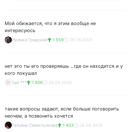
Мой обижается, что я этим вообще не
интересуюсь
Иринка Градская
1 559
28.08.2009
нет это ты его проверяешь ...где он находится и у
кого покушал
Зая ***
1 406
28.08.2009
З*
такие вопросы задают, если больше поговорить
неочем, а позвонить хочется
Татьяна Севастьянова
1 403
28.08.2009