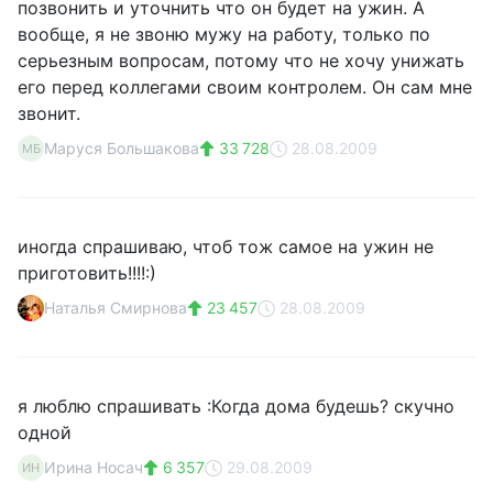
позвонить и уточнить что он будет на ужин. А
вообще, я не звоню мужу на работу, только по
серьезным вопросам, потому что не хочу унижать
его перед коллегами своим контролем. Он сам мне
звонит.
Маруся Большакова
33 728
28.08.2009
МБ
иногда спрашиваю, чтоб тож самое на ужин не
приготовить!!!!:)
Наталья Смирнова
23 457
28.08.2009
я люблю спрашивать :Когда дома будешь? скучно
одной
Ирина Носач
6 357
29.08.2009
ИН