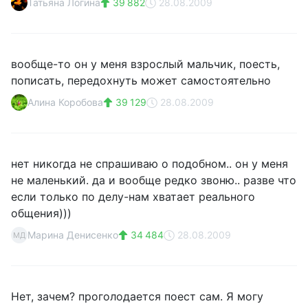
Татьяна Логина
39 882
28.08.2009
вообще-то он у меня взрослый мальчик, поесть,
пописать, передохнуть может самостоятельно
Алина Коробова
39 129
28.08.2009
нет никогда не спрашиваю о подобном.. он у меня
не маленький. да и вообще редко звоню.. разве что
если только по делу-нам хватает реального
общения)))
Марина Денисенко
34 484
28.08.2009
МД
Нет, зачем? проголодается поест сам. Я могу