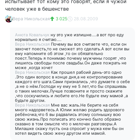
испытывает тот кому это говорят, если я чужой
человек уже в бешенстве
Вера Никольская
3 025
28.08.2009
Анюта Ковальчук
ну это уже излишне....а вот про еду
нормально я считаю....
Вера Никольская
Почему вы все считаете что, если он
захочет поесть,то не сможет это сделать.А вот если вы
ему напомните об этом ,то он обязательно
поест.Теперь я понимаю почему мужчины гоорят ,что
лишилсь свободы после свадьбы.Он даже пожрать не
може ,когда хочет
Вера Никольская
Как прошел рабоий день-это одно
.Это один вопрос в конце дня,а не контролирование
каждого его шага.Сами признались ,что думаете о себе
,а не о нём.Господи ну ему не 5 лет,что бы спрашиваь
о таких мелочах.Лучше позвоните и просто скажите
,что соскучились и любите его.Не будьте ему мамой ,а
будьте другом.
Вера Никольская
Мне вас жаль.Не берите на себя
много надорветесь.А Юлии желаю родить здорового
ребёночка,что б вы радвались этому солнышку всю
свою жизнь.Про пописать это кончно было образно
сказано в том смысле что о мелочах разговоры.А
Милашке скажу пусть она спросит у мужа кем бы он
хотел видеть свою жену другом или мамой.