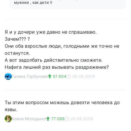
мужики , как дети !!
Я и у дочери уже давно не спрашиваю.
Зачем??? ?
Они оба взрослые люди, голодными же точно не
останутся.
А вот задолбать действительно сможете.
Нафига лишний раз вызывать раздражение?
Галина Горбунова
61 904
28.08.2009
Ты этим вопросом можешь довезти человека до
язвы.
Алина Молодыко
77 088
28.08.2009