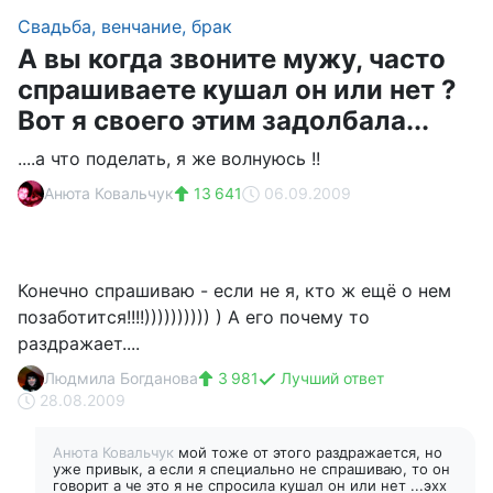
Свадьба, венчание, брак
А вы когда звоните мужу, часто
спрашиваете кушал он или нет ?
Вот я своего этим задолбала...
....а что поделать, я же волнуюсь !!
Анюта Ковальчук
13 641
06.09.2009
Конечно спрашиваю - если не я, кто ж ещё о нем
позаботится!!!!)))))))))) ) А его почему то
раздражает....
Людмила Богданова
3 981
Лучший ответ
28.08.2009
Анюта Ковальчук
мой тоже от этого раздражается, но
уже привык, а если я специально не спрашиваю, то он
говорит а че это я не спросила кушал он или нет ...эхх