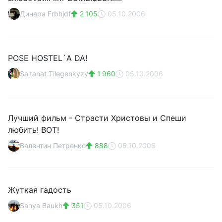
Динара Frbhjdf
2 105
05.10.2006
POSE HOSTEL`A DA!
Saltanat Tilegenkyzy
1 960
05.10.2006
Лучший фильм - Страсти Христовы и Спеши
любить! ВОТ!
Валентин Петренко
888
05.10.2006
Жуткая гадость
Sanya Baukh
351
05.10.2006