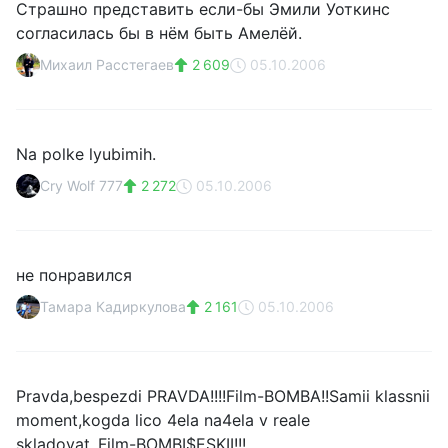
Страшно представить если-бы Эмили Уоткинс
согласилась бы в нём быть Амелёй.
Михаил Расстегаев
2 609
05.10.2006
Na polke lyubimih.
Cry Wolf 777
2 272
05.10.2006
не понравился
Тамара Кадиркулова
2 161
05.10.2006
Pravda,bespezdi PRAVDA!!!!Film-BOMBA!!Samii klassnii
moment,kogda lico 4ela na4ela v reale
skladovat..Film-BOMBI$ESKII!!!