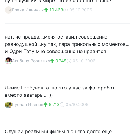
ну не лучший в мире...но из хороших точно!
Елена Ильиных
10 468
05.10.2006
ЕИ
нет, не правда....меня оставил совершенно
равнодушной...ну так, пара прикольных моментов...
и Одри Тоту мне совершенно не нравится
Альбина Вовнянко
9 748
05.10.2006
Денис Горбунов, а шо это у вас за фоторобот
вместо аватары..=))
Руслан Исянов
6 713
05.10.2006
Слушай реальный фильм.я с него долго еще