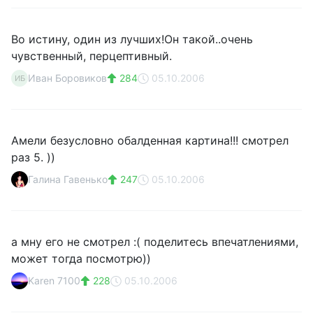
Во истину, один из лучших!Он такой..очень
чувственный, перцептивный.
Иван Боровиков
284
05.10.2006
ИБ
Амели безусловно обалденная картина!!! смотрел
раз 5. ))
Галина Гавенько
247
05.10.2006
а мну его не смотрел :( поделитесь впечатлениями,
может тогда посмотрю))
Karen 7100
228
05.10.2006