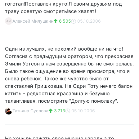
гоготал!Поставлен круто!Я своим друзьям под
траву советую смотреть!все хвалят!
Алексей Милушкин
6 505
05.10.2006
АМ
Один из лучших, не похожий вообще ни на что!
Согласна с предыдущим оратором, что прекрасная
Эмили Уотсон в нем совершенно бы не смотрелась.
Было такое ощущение во время просмотра, что я
снова ребенок. Такое же чувство было от
спектаклей Гришковца. На Одри Тоту нечего балон
катить - редкостная красавица и безумно
талантливая, посмотрите "Долгую помолвку".
Татьяна Суслова
3 713
05.10.2006
Не хочу выражать свое мнение народу а то