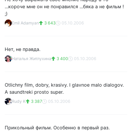
...короче мне он не понравился ...бяка а не фильм !
;)
Emil Adamyan
3 643
05.10.2006
Нет, не правда.
Наталья Житлухина
3 400
05.10.2006
Otlichny film, dobry, krasivy. I glavnoe malo dialogov.
A saundtreki prosto super.
Rudy K
3 387
05.10.2006
Прикольный фильм. Особенно в первый раз.