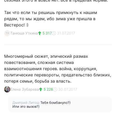
сезонах этого и вовсе нет. Все в пределах нормы.
Так что если ты решишь примкнуть к нашим
рядам, то мы ждем, ибо зима уже пришла в
Вестерос! :)
Танюша Уткина
5 317
31.07.2017
ТУ
Многомерный сюжет, эпический размах
повествования, сложная система
взаимоотношения героев. война, коррупция,
политические перевороты, предательство близких,
потеря семьи, борьба за власть.
Елена Зубарева
5 228
30.07.2017
Дмитрий Литош
Тебя бомбануло?)
Или это вызов?)