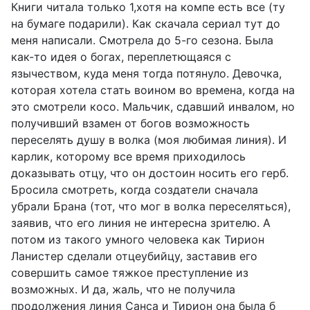
Книги читала только 1,хотя на компе есть все (ту
на бумаге подарили). Как скачала сериал тут до
меня написали. Смотрела до 5-го сезона. Была
как-то идея о богах, переплетющаяся с
язычеством, куда меня тогда потянуло. Девочка,
которая хотела стать воином во времена, когда на
это смотрели косо. Мальчик, сдавший инвалом, но
получивший взамен от богов возможность
переселять душу в волка (моя любимая линия). И
карлик, которому все время приходилось
доказывать отцу, что он достоин носить его герб.
Бросила смотреть, когда создатели сначала
убрали Брана (тот, что мог в волка переселяться),
заявив, что его линия не интересна зрителю. А
потом из такого умного человека как Тирион
Ланистер сделали отцеубийцу, заставив его
совершить самое тяжкое преступление из
возможных. И да, жаль, что не получила
продолжения линия Санса и Тирион она была б