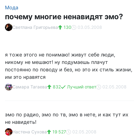
Мода
почему многие ненавидят эмо?
Светлана Григорьева
130
03.05.2008
я тоже этого не понимаю! живут себе люди,
никому не мешают! ну подумаешь плачут
постоянно по поводу и без, но это их стиль жизни,
им это нравятся
Самара Тагаева
832
Лучший ответ
02.05.2008
эмо по радио, эмо по тв, эмо в нете, и как тут их
не навидеть!
Настена Сухова
19 527
02.05.2008