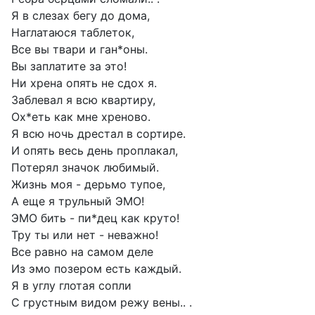
Я в слезах бегу до дома,
Наглатаюся таблеток,
Все вы твари и ган*оны.
Вы заплатите за это!
Ни хрена опять не сдох я.
Заблевал я всю квартиру,
Ох*еть как мне хреново.
Я всю ночь дрестал в сортире.
И опять весь день проплакал,
Потерял значок любимый.
Жизнь моя - дерьмо тупое,
А еще я трульный ЭМО!
ЭМО бить - пи*дец как круто!
Тру ты или нет - неважно!
Все равно на самом деле
Из эмо позером есть каждый.
Я в углу глотая сопли
С грустным видом режу вены.. .