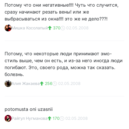
Потому что они негативные!!!! Чуть что случится,
сразу начинают резать вены! или же
выбрасываться из окна!!!! это же не дело???!
Мишка Косолапый
370
02.05.2008
Потому, что некоторые люди принимают эмо-
стиль выше, чем он есть, и из-за него иногда люди
погибают. Это, своего рода, можна так сказать.
болезнь.
Алия Жакаева
256
02.05.2008
potomusta oni uzasnii
Райгул Нугманова
170
02.05.2008