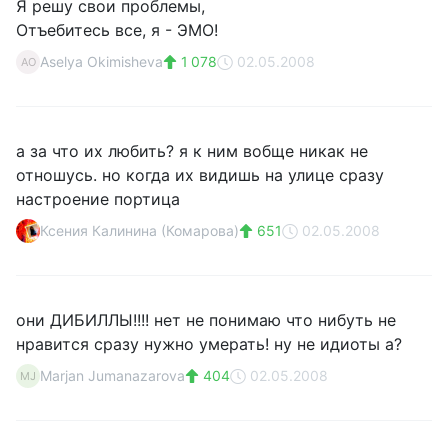
Я решу свои проблемы,
Отъебитесь все, я - ЭМО!
Aselya Okimisheva
1 078
02.05.2008
AO
а за что их любить? я к ним вобще никак не
отношусь. но когда их видишь на улице сразу
настроение портица
Ксения Калинина (Комарова)
651
02.05.2008
они ДИБИЛЛЫ!!!! нет не понимаю что нибуть не
нравится сразу нужно умерать! ну не идиоты а?
Marjan Jumanazarova
404
02.05.2008
MJ