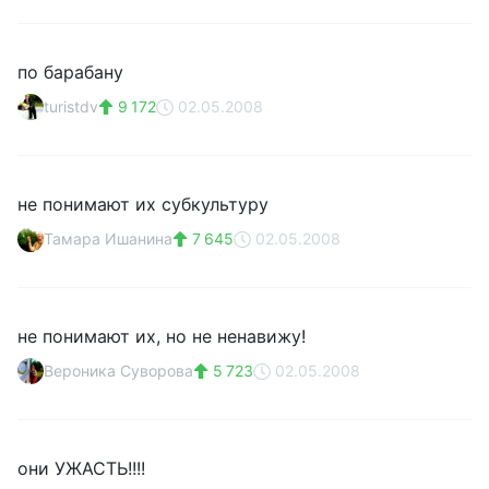
по барабану
turistdv
9 172
02.05.2008
не понимают их субкультуру
Тамара Ишанина
7 645
02.05.2008
не понимают их, но не ненавижу!
Вероника Суворова
5 723
02.05.2008
они УЖАСТЬ!!!!