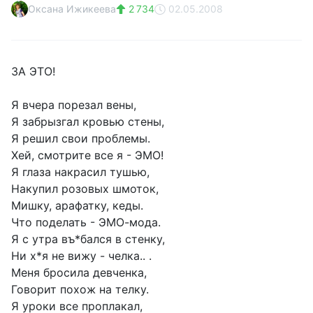
Оксана Ижикеева
2 734
02.05.2008
ЗА ЭТО!
Я вчера порезал вены,
Я забрызгал кровью стены,
Я решил свои проблемы.
Хей, смотрите все я - ЭМО!
Я глаза накрасил тушью,
Накупил розовых шмоток,
Мишку, арафатку, кеды.
Что поделать - ЭМО-мода.
Я с утра въ*бался в стенку,
Ни х*я не вижу - челка.. .
Меня бросила девченка,
Говорит похож на телку.
Я уроки все проплакал,