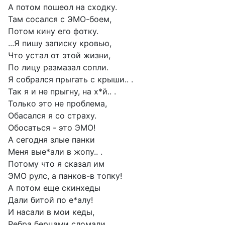
А потом пошеол на сходку.
Там сосался с ЭМО-боем,
Потом кину его фотку.
...Я пишу записку кровью,
Что устал от этой жизни,
По лицу размазал сопли.
Я собрался прыгать с крыши.. .
Так я и не прыгну, на х*й.. .
Только это не проблема,
Обасался я со страху.
Обосаться - это ЭМО!
А сегодня злые панки
Меня вые*али в жопу.. .
Потому что я сказал им
ЭМО рулс, а панков-в топку!
А потом еще скинхеды
Дали битой по е*алу!
И насали в мои кеды,
Ребра берцами сломали.. .