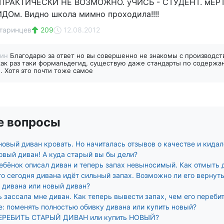
 ПРАКТИЧЕСКИ НЕ ВОЗМОЖНО. уЧИСЬ - СТУДЕНТ. мЕ
Ом. Видно школа мимно проходила!!!!
таринцев
209
12.08.2012
шин
Благодарю за ответ но вы совершенно не знакомы с производст
ак раз таки формальдегид, существую даже стандарты по содержа
 Хотя это почти тоже самое
е вопросы
новый диван кровать. Но начиталась отзывов о качестве и кида
овый диван! А куда старый вы бы дели?
ебёнок описал диван и теперь запах невыносимый. Как отмыть д
о сегодня дивана идёт сильный запах. Возможно ли его вернут
 дивана или новый диван?
 зассала мне диван. Как теперь вывести запах, чем его перебит
е: поменять полностью обивку дивана или купить новый?
ПЕРЕБИТЬ СТАРЫЙ ДИВАН или купить НОВЫЙ?