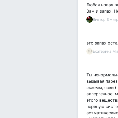
Любая новая в
Вам и запах. Н
Виктор Дмит
это запах оста
Екатерина Ми
ЕМ
Ты ненормальн
вызывая парез
экземы, язвы)
аллергенное, 
этого веществ
нервную систе
астматические