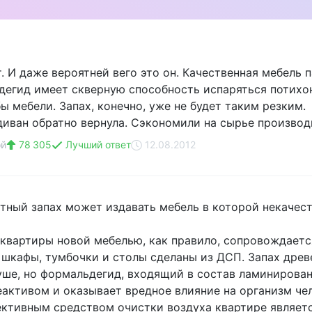
. И даже вероятней вего это он. Качественная мебель 
егид имеет скверную способность испаряться потихон
ы мебели. Запах, конечно, уже не будет таким резким.
диван обратно вернула. Сэкономили на сырье производи
ой
78 305
Лучший ответ
12.08.2012
ятный запах может издавать мебель в которой некачес
квартиры новой мебелью, как правило, сопровождаетс
 шкафы, тумбочки и столы сделаны из ДСП. Запах древ
уше, но формальдегид, входящий в состав ламинирова
активом и оказывает вредное влияние на организм чел
ктивным средством очистки воздуха квартире являетс