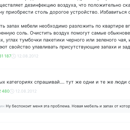
уществляет дезинфекцию воздуха, что положительно ска
ну приобрести столь дорогое устройство. Избавиться 
ть запах мебели необходимо разложить по квартире в
енную соль. Очистить воздух помогут самые обыкновен
, углах тумбочки пакетики черного или зеленого чая, 
еют свойство улавливать присутствующие запахи и зад
1 187
12.08.2012
ых категориях спрашивай.... тут же одни и те же люди си
 480
12.08.2012
шин
Ну беспокоит меня эта проблема. Новая мебель и запах от котор