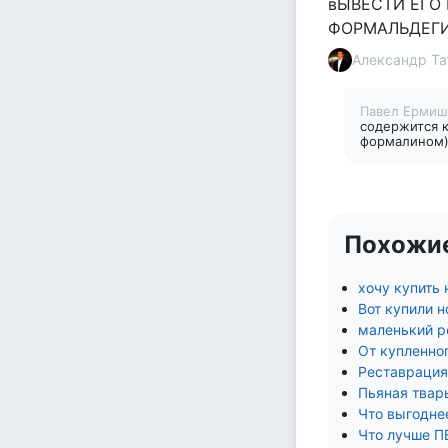
вЫВЕСТИ ЕГО
ФОРМАЛЬДЕГИД
Александр Та
Павел Ерми
содержится к
формалином).
Похожи
хочу купить 
Вот купили н
маленький р
От купленног
Реставрация
Пьяная тварь
Что выгодне
Что лучше 