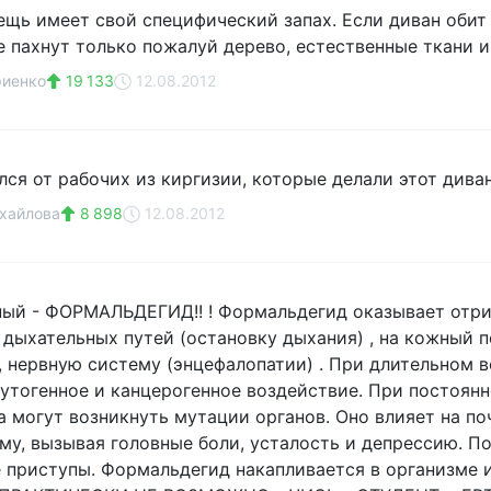
ещь имеет свой специфический запах. Если диван обит
е пахнут только пожалуй дерево, естественные ткани и 
риенко
19 133
12.08.2012
лся от рабочих из киргизии, которые делали этот диван
хайлова
8 898
12.08.2012
ый - ФОРМАЛЬДЕГИД!! ! Формальдегид оказывает отриц
 дыхательных путей (остановку дыхания) , на кожный 
 , нервную систему (энцефалопатии) . При длительном
мутогенное и канцерогенное воздействие. При постоя
а могут возникнуть мутации органов. Оно влияет на по
му, вызывая головные боли, усталость и депрессию. П
 приступы. Формальдегид накапливается в организме и