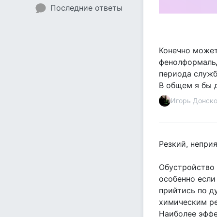
Последние ответы
Конечно может
фенолформальд
периода служб
В общем я бы 
Игорь Донск
Резкий, непри
Обустройство 
особенно если
прийтись по д
химическим ре
Наиболее эффе