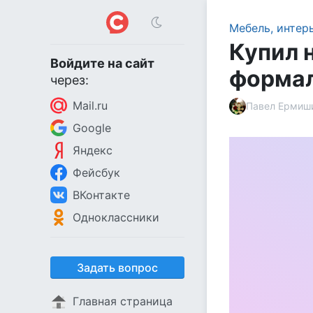
Мебель, интер
Купил н
Войдите на сайт
форма
через:
Mail.ru
Павел Ермиш
Google
Яндекс
Фейсбук
ВКонтакте
Одноклассники
Задать вопрос
Главная страница