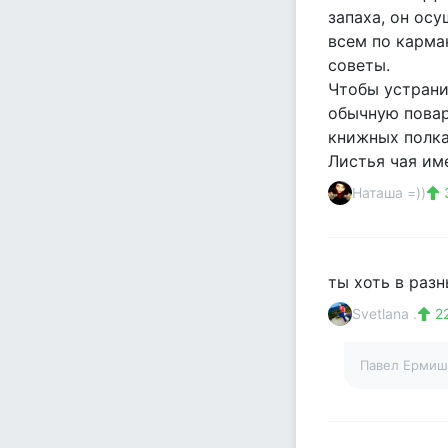
запаха, он ос
всем по карма
советы.
Чтобы устрани
обычную повар
книжных полках
Листья чая им
Наташа =))
3
ты хоть в разн
Svetlana .
22
Павел Ерми