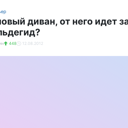
ьер
овый диван, от него идет з
льдегид?
ин
448
12.08.2012