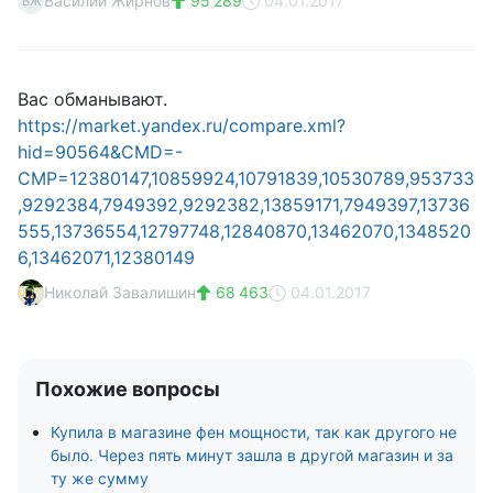
Василий Жирнов
95 289
04.01.2017
ВЖ
Вас обманывают.
https://market.yandex.ru/compare.xml?
hid=90564&CMD=-
CMP=12380147,10859924,10791839,10530789,953733
,9292384,7949392,9292382,13859171,7949397,13736
555,13736554,12797748,12840870,13462070,1348520
6,13462071,12380149
Николай Завалишин
68 463
04.01.2017
Похожие вопросы
Купила в магазине фен мощности, так как другого не
было. Через пять минут зашла в другой магазин и за
ту же сумму