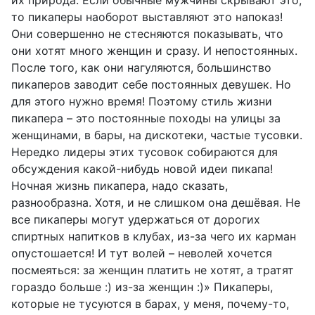
их природа. Если обычные мужчины скрывают это,
то пикаперы наоборот выставляют это напоказ!
Они совершенно не стесняются показывать, что
они хотят много женщин и сразу. И непостоянных.
После того, как они нагуляются, большинство
пикаперов заводит себе постоянных девушек. Но
для этого нужно время! Поэтому стиль жизни
пикапера – это постоянные походы на улицы за
женщинами, в бары, на дискотеки, частые тусовки.
Нередко лидеры этих тусовок собираются для
обсуждения какой-нибудь новой идеи пикапа!
Ночная жизнь пикапера, надо сказать,
разнообразна. Хотя, и не слишком она дешёвая. Не
все пикаперы могут удержаться от дорогих
спиртных напитков в клубах, из-за чего их карман
опустошается! И тут волей – неволей хочется
посмеяться: за женщин платить не хотят, а тратят
гораздо больше :) из-за женщин :)» Пикаперы,
которые не тусуются в барах, у меня, почему-то,