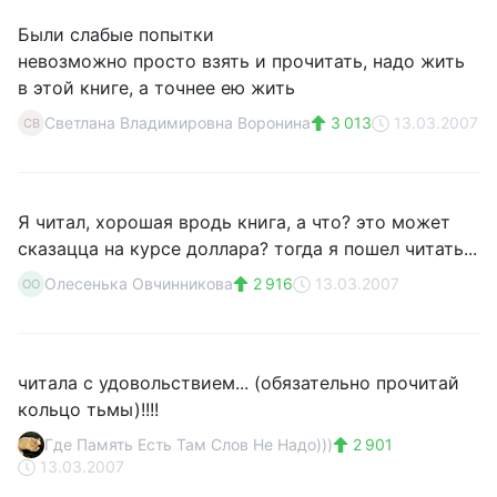
Были слабые попытки
невозможно просто взять и прочитать, надо жить
в этой книге, а точнее ею жить
Светлана Владимировна Воронина
3 013
13.03.2007
СВ
Я читал, хорошая вродь книга, а что? это может
сказацца на курсе доллара? тогда я пошел читать...
Олесенька Овчинникова
2 916
13.03.2007
ОО
читала с удовольствием... (обязательно прочитай
кольцо тьмы)!!!!
Где Память Есть Там Слов Не Надо)))
2 901
13.03.2007