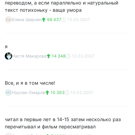
переводом, а если параллельно и натуральный
текст потихоньку - ваще умора
Елена Широян
98 437
13.03.2007
ЕШ
я
Настя Макарова
14 348
13.03.2007
Все, и я в том числе!
Нурлан Омаров
10 393
14.03.2007
НО
читал в первые лет в 14-15 затем несколько раз
перечитывал и фильм пересматривал