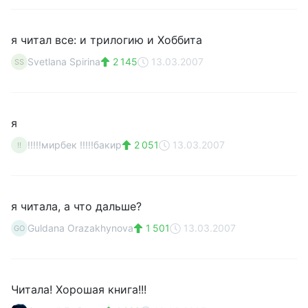
я читал все: и трилогию и Хоббита
Svetlana Spirina
2 145
13.03.2007
SS
я
!!!!!мирбек !!!!!бакир
2 051
13.03.2007
!!
я читала, а что дальше?
Guldana Orazakhynova
1 501
13.03.2007
GO
Читала! Хорошая книга!!!