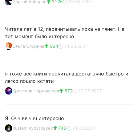
Сергей Бобаров
1 226
13.03.2007
Читала лет в 12, перечитывать пока не тянет. На
тот момент было интересно.
Ольга Спирина
994
14.03.2007
я тоже все книги прочитала.достаточно быстро и
легко пошло кстати
Кристина Чернявская
872
13.03.2007
Я. Очччччччч интересно
Rustem Kydyrbayev
745
14.03.2007