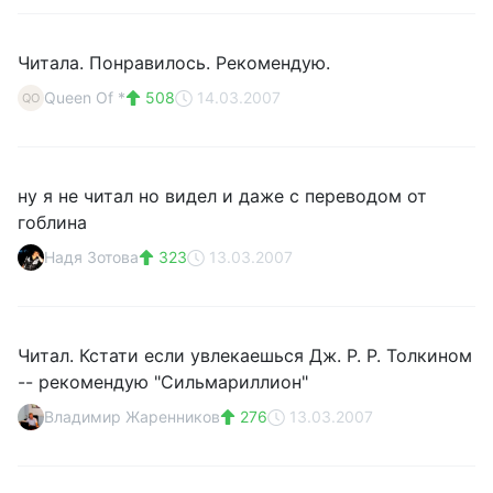
Читала. Понравилось. Рекомендую.
Queen Of *
508
14.03.2007
QO
ну я не читал но видел и даже с переводом от
гоблина
Надя Зотова
323
13.03.2007
Читал. Кстати если увлекаешься Дж. Р. Р. Толкином
-- рекомендую "Сильмариллион"
Владимир Жаренников
276
13.03.2007