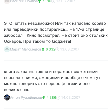
Василий Пойлов
7 186
13.03.2007
ВП
ЭТО читать невозможно! Или так написано коряво
или переводчики постарались... На 17-й странице
забросил... Кино посмотрел. Не стоит оно стольких
Оскаров. При таком то бюджете!
Марат Магомедов
6 332
13.03.2007
ММ
книга захватывающая и поражает сюжетными
переплетениями, эмоциями и вообще о чем тут
можно говорить это первое фентези и оно
великолепно
Антон Ружейников
4 386
14.03.2007